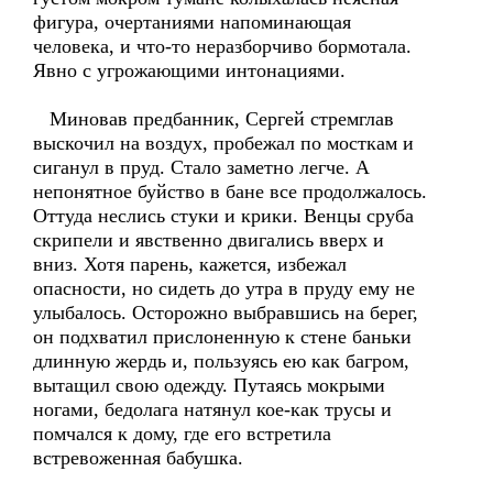
фигура, очертаниями напоминающая
человека, и что-то неразборчиво бормотала.
Явно с угрожающими интонациями.
Миновав предбанник, Сергей стремглав
выскочил на воздух, пробежал по мосткам и
сиганул в пруд. Стало заметно легче. А
непонятное буйство в бане все продолжалось.
Оттуда неслись стуки и крики. Венцы сруба
скрипели и явственно двигались вверх и
вниз. Хотя парень, кажется, избежал
опасности, но сидеть до утра в пруду ему не
улыбалось. Осторожно выбравшись на берег,
он подхватил прислоненную к стене баньки
длинную жердь и, пользуясь ею как багром,
вытащил свою одежду. Путаясь мокрыми
ногами, бедолага натянул кое-как трусы и
помчался к дому, где его встретила
встревоженная бабушка.