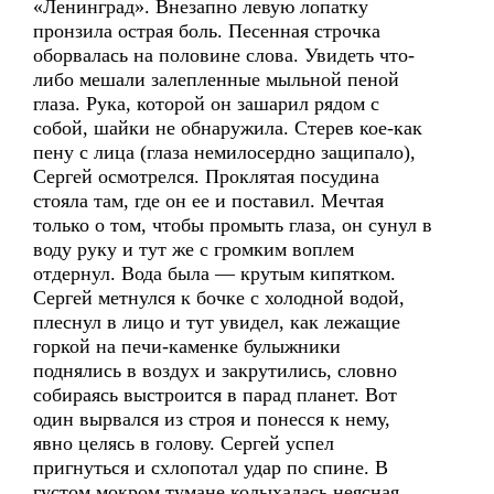
«Ленинград». Внезапно левую лопатку
пронзила острая боль. Песенная строчка
оборвалась на половине слова. Увидеть что-
либо мешали залепленные мыльной пеной
глаза. Рука, которой он зашарил рядом с
собой, шайки не обнаружила. Стерев кое-как
пену с лица (глаза немилосердно защипало),
Сергей осмотрелся. Проклятая посудина
стояла там, где он ее и поставил. Мечтая
только о том, чтобы промыть глаза, он сунул в
воду руку и тут же с громким воплем
отдернул. Вода была — крутым кипятком.
Сергей метнулся к бочке с холодной водой,
плеснул в лицо и тут увидел, как лежащие
горкой на печи-каменке булыжники
поднялись в воздух и закрутились, словно
собираясь выстроится в парад планет. Вот
один вырвался из строя и понесся к нему,
явно целясь в голову. Сергей успел
пригнуться и схлопотал удар по спине. В
густом мокром тумане колыхалась неясная