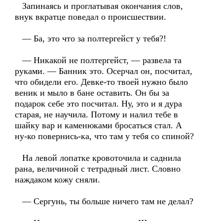
Запинаясь и проглатывая окончания слов,
внук вкратце поведал о происшествии.
— Ба, это что за полтергейст у тебя?!
— Никакой не полтергейст, — развела та
руками. — Банник это. Осерчал он, посчитал,
что обидели его. Девке-то твоей нужно было
веник и мыло в бане оставить. Он бы за
подарок себе это посчитал. Ну, это и я дура
старая, не научила. Потому и налил тебе в
шайку вар и каменюками бросаться стал. А
ну-ко повернись-ка, что там у тебя со спиной?
На левой лопатке кровоточила и саднила
рана, величиной с тетрадный лист. Словно
наждаком кожу сняли.
— Сергунь, ты больше ничего там не делал?