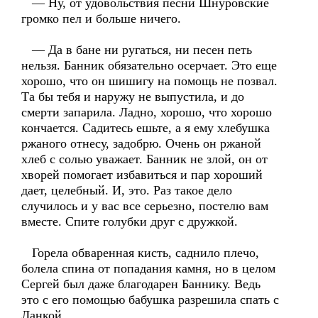
— Ну, от удовольствия песни Шнуровские
громко пел и больше ничего.
— Да в бане ни ругаться, ни песен петь
нельзя. Банник обязательно осерчает. Это еще
хорошо, что он шишигу на помощь не позвал.
Та бы тебя и наружу не выпустила, и до
смерти запарила. Ладно, хорошо, что хорошо
кончается. Садитесь ешьте, а я ему хлебушка
ржаного отнесу, задобрю. Очень он ржаной
хлеб с солью уважает. Банник не злой, он от
хворей помогает избавиться и пар хороший
дает, целебный. И, это. Раз такое дело
случилось и у вас все серьезно, постелю вам
вместе. Спите голубки друг с дружкой.
Горела обваренная кисть, саднило плечо,
болела спина от попадания камня, но в целом
Сергей был даже благодарен Баннику. Ведь
это с его помощью бабушка разрешила спать с
Ланкой.