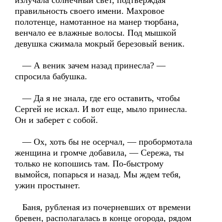
излучала солнечный свет, подтверждая
правильность своего имени. Махровое
полотенце, намотанное на манер тюрбана,
венчало ее влажные волосы. Под мышкой
девушка сжимала мокрый березовый веник.
— А веник зачем назад принесла? —
спросила бабушка.
— Да я не знала, где его оставить, чтобы
Сергей не искал. И вот еще, мыло принесла.
Он и заберет с собой.
— Ох, хоть бы не осерчал, — пробормотала
женщина и громче добавила, — Сережа, ты
только не копошись там. По-быстрому
вымойся, попарься и назад. Мы ждем тебя,
ужин простынет.
Баня, рубленая из почерневших от времени
бревен, располагалась в конце огорода, рядом