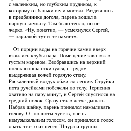
с маленьким, но глубоким прудиком, к
которому от баньки вели мостки. Раздевшись
в предбаннике догола, парень вошел в
парную комнату. Там было тепло, но не
жарко. «Ну, понятно, — усмехнулся Сергей,
— парилкой тут и не пахнет».
От порции воды на горячие камни вверх
взвились клубы пара. Помещение заволокло
густым маревом. Взобравшись на верхний
полок юноша откинулся, с трудом
выдерживая кожей горячую стену.
Раскаленный воздух обжигал легкие. Струйки
пота ручейками побежали по телу. Терпения
хватило на пару минут, и Сергей спустился на
средний полок. Сразу стало легче дышать.
Набрав шайку, парень принялся намыливать
голову. От полноты чувств, очень
немузыкальным голосом, он принялся в голос
орать что-то из песен Шнура и группы