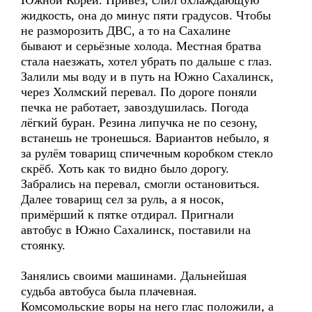
Южной Кореи. Привез, слил охлаждающую
жидкость, она до минус пяти градусов. Чтобы
не разморозить ДВС, а то на Сахалине
бывают и серьёзные холода. Местная братва
стала наезжать, хотел убрать по дальше с глаз.
Залили мы воду и в путь на Южно Сахалинск,
через Холмский перевал. По дороге поняли
печка не работает, завоздушилась. Погода
лёгкий буран. Резина липучка не по сезону,
встанешь не тронешься. Вариантов небыло, я
за рулём товарищ спичечным коробком стекло
скрёб. Хоть как то видно было дорогу.
Забрались на перевал, смогли остановиться.
Далее товарищ сел за руль, а я носок,
примёрший к пятке отдирал. Пригнали
автобус в Южно Сахалинск, поставили на
стоянку.
Занялись своими машинами. Дальнейшая
судьба автобуса была плачевная.
Комсомольские воры на него глас положили, а