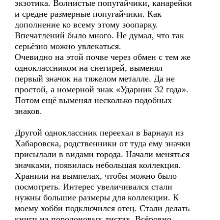
экзотика. Волнистые попугайчики, канарейки
и средне размерные попугайчики. Как
дополнение ко всему этому зоопарку.
Впечатлений было много. Не думал, что так
серьёзно можно увлекаться.
Очевидно на этой почве через обмен с тем же
одноклассником на снегирей, выменял
первый значок на тяжелом металле. Да не
простой, а номерной знак «Ударник 32 года».
Потом ещё выменял несколько подобных
знаков.
Другой одноклассник переехал в Барнаул из
Хабаровска, родственники от туда ему значки
присылали в видами города. Начали меняться
значками, появилась небольшая коллекция.
Хранили на вымпелах, чтобы можно было
посмотреть. Интерес увеличивался стали
нужны большие размеры для коллекции. К
моему хобби подключился отец. Стали делать
книги на поролоновых листах. Всёровно