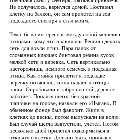
Научился свисту снегиря, пытался привлечь.
Не получилось, вернулся домой. Поставил
клетку на балкон, он сам прилетел на зов
подсадного снегиря и стал моим.
Тема была интересная между собой менялись
птицами, кому что нравилось. Решил сделать
сеть для ловли птиц. Пара палок от
сломанных клюшек бинтовая резина кусок
мелкой сети и верёвка. Сеть вертикально
насторожишь, немного семечек и подсадная
птица. Как стайка прилетит к подсадке
верёвку потянешь, сетка падает и птицы
наши. Опробовали в заброшенной деревне,
работает. Попался щегол без красной
шапочки на голове, назвали его «Цыган». В
обменном фонде был фаворит. Жили в
клетках до весны, потом выпускали на волю.
Был случай щегла выпустили, улетел. Потом
несколько дней прилетал подкормиться в
открытую клетку. Должно быть, привык к