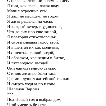
С небес слетевший в темный лес.
Я пил, как зверь, лакая воду,
Мочил отросшие усы.
Я жил не месяцем, не годом,
Я жить решался на часы.
И каждый вечер, в удивленье,
Что до сих пор еще живой,
Я повторял стихотворенья
И снова слышал голос твой.
И я шептал их как молитвы,
Их почитал живой водой,
И образком, хранящим в битве,
И путеводною звездой.
Они единственною связью
С иною жизнью были там,
Где мир душил житейской грязью
И смерть ходила по пятам.
Шаламов Варлам.
***
Под Новый год я выбрал дом,
Чтоб умереть без слез.