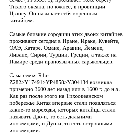
Тихого океана, но южнее, в провинции
Цзансу. Он называет себя коренным
китайцем.
Самые близкие сородичи этих двоих китайцев
проживают сегодня в Иране, Ираке, Кувейте,
ОАЭ, Катаре, Омане, Аравии, Йемене,
Ливане, Сирии, Турции, Греции, а также на
Памире среди ираноязычных сарыкольцев.
Сама семья R1a-
Z282>Y17491>YP4858>Y304134 возникла
примерно 3600 лет назад или в 1600 г. до н.э.
Как раз после этого на Тихоокеанском
побережье Китая впервые стали появляться
какие-то мореходы, которых китайцы стали
называть Дао-и, то есть дальними
иноземцами, и Дун-и, то есть островными
иноземцами.