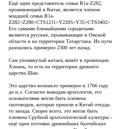
Ещё один представитель семьи R1a-Z282,
проживающий в Китае, является членом
младшей семьи R1a-
Z282>Z280>CTS1211>Y2205>Y35>CTS3402>
Его самыми ближайшими сородичами
являются русские, проживающие в Омской
области и на территории Татарстана. Их пути
разошлись примерно 2300 лет назад.
Сам упомянутый китаец живёт в провинции
Хэнань, то есть на территории древнего
царства Шан.
Это царство возникло примерно в 1766 году
до н.э. Согласно выводам археологов, его
основателями могли быть племена
скотоводов, которые пришли в Китай откуда-
то запада. Скорее всего, это могли быть
племена Срубной археологической культуры -
ещё одни потомки древнейших балтийских