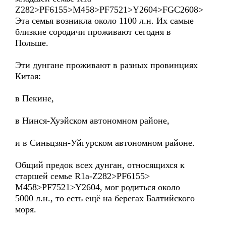
Z282>PF6155>M458>PF7521>Y2604>FGC2608>
Эта семья возникла около 1100 л.н. Их самые
близкие сородичи проживают сегодня в
Польше.
Эти дунгане проживают в разных провинциях
Китая:
в Пекине,
в Нинся-Хуэйском автономном районе,
и в Синьцзян-Уйгурском автономном районе.
Общий предок всех дунган, относящихся к
старшей семье R1a-Z282>PF6155>
M458>PF7521>Y2604, мог родиться около
5000 л.н., то есть ещё на берегах Балтийского
моря.