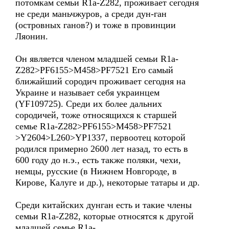
потомкам семьи R1a-Z282, проживает сегодня
не среди маньчжуров, а среди дун-ган
(островных ганов?) и тоже в провинции
Ляонин.
Он является членом младшей семьи R1a-
Z282>PF6155>M458>PF7521 Его самый
ближайший сородич проживает сегодня на
Украине и называет себя украинцем
(YF109725). Среди их более дальних
сородичей, тоже относящихся к старшей
семье R1a-Z282>PF6155>M458>PF7521
>Y2604>L260>YP1337, первоотец которой
родился примерно 2600 лет назад, то есть в
600 году до н.э., есть также поляки, чехи,
немцы, русские (в Нижнем Новгороде, в
Кирове, Калуге и др.), некоторые татары и др.
Среди китайских дунган есть и такие члены
семьи R1a-Z282, которые относятся к другой
младшей семье R1a-