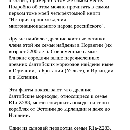
а значит, примерно в том же самом месте.
Подробно об этом можно прочитать в самом
первом томе моей четырёхтомной книги
"История происхождения
многонационального народа российского".
Другие наиболее древние костные останки
члена этой же семьи найдены в Норвегии (их
возраст 3200 лет). Современные самые
близкие сородичи выше перечисленных
древних балтийских мореходов найдены ныне
в Германии, в Британии (Уэльсе), в Ирландии
и в Испании.
Эти факты показывают, что древние
балтийские мореходы, относящиеся к семье
R1a-Z283, могли совершать походы на своих
кораблях от Эстонии до Ирландии и даже до
Испании.
Один из сыновей первоотца семьи R1a-Z283,