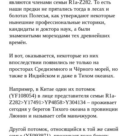
являются членами семьи R1a-Z282. То есть
наши предки не прятались тогда в лесах и
болотах Полесья, как утверждают некоторые
нынешние профессиональные историки,
кандидаты и доктора наук, а были
знаменитыми мореходами тех древнейших
времён.
И вот, оказывается, некоторые из них
впоследствии появились не только на
просторах Средиземного и Чёрного морей, но
также в Индийском и даже в Тихом океанах.
Например, в Китае один их потомок
(YF108054) в лице представителя семьи R1a-
Z282>Y17491>YP4858>Y304134 – проживает
сегодня у берегов Тихого океана в провинции
Ляонин и называет себя маньчжуром.
Другой потомок, относящийся к той же самой
семье (YF093971), проживает тоже берегу