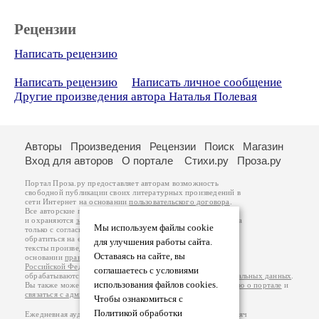
Рецензии
Написать рецензию
Написать рецензию
Написать личное сообщение
Другие произведения автора Наталья Полевая
Авторы
Произведения
Рецензии
Поиск
Магазин
Вход для авторов
О портале
Стихи.ру
Проза.ру
Портал Проза.ру предоставляет авторам возможность
свободной публикации своих литературных произведений в
сети Интернет на основании
пользовательского договора
.
Все авторские права на произведения принадлежат авторам
и охраняются
законом
. Перепечатка произведений возможна
Мы используем файлы cookie
только с согласия его автора, к которому вы можете
обратиться на его авторской странице. Ответственность за
для улучшения работы сайта.
тексты произведений авторы несут самостоятельно на
Оставаясь на сайте, вы
основании
правил публикации
и
законодательства
Российской Федерации
. Данные пользователей
соглашаетесь с условиями
обрабатываются на основании
Политики обработки персональных данных
.
использования файлов cookies.
Вы также можете посмотреть более подробную
информацию о портале
и
связаться с администрацией
.
Чтобы ознакомиться с
Политикой обработки
Ежедневная аудитория портала Проза.ру – порядка 100 тысяч