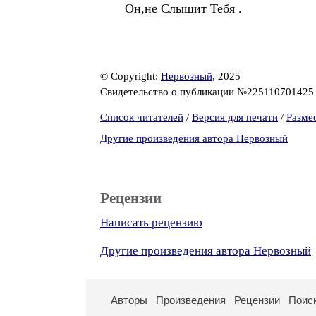
Он,не Слышит Тебя .
© Copyright:
Нервозный
, 2025
Свидетельство о публикации №22511070142
Список читателей
/
Версия для печати
/
Разме
Другие произведения автора Нервозный
Рецензии
Написать рецензию
Другие произведения автора Нервозный
Авторы
Произведения
Рецензии
Поис