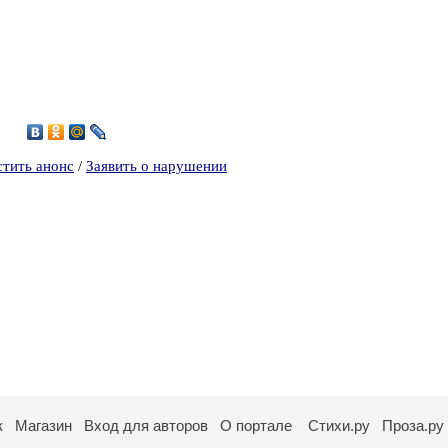
5
стить анонс
/
Заявить о нарушении
к
Магазин
Вход для авторов
О портале
Стихи.ру
Проза.ру