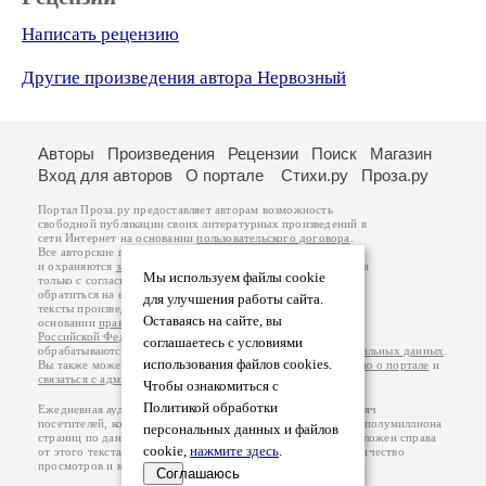
Написать рецензию
Другие произведения автора Нервозный
Авторы
Произведения
Рецензии
Поиск
Магазин
Вход для авторов
О портале
Стихи.ру
Проза.ру
Портал Проза.ру предоставляет авторам возможность
свободной публикации своих литературных произведений в
сети Интернет на основании
пользовательского договора
.
Все авторские права на произведения принадлежат авторам
и охраняются
законом
. Перепечатка произведений возможна
Мы используем файлы cookie
только с согласия его автора, к которому вы можете
обратиться на его авторской странице. Ответственность за
для улучшения работы сайта.
тексты произведений авторы несут самостоятельно на
Оставаясь на сайте, вы
основании
правил публикации
и
законодательства
Российской Федерации
. Данные пользователей
соглашаетесь с условиями
обрабатываются на основании
Политики обработки персональных данных
.
использования файлов cookies.
Вы также можете посмотреть более подробную
информацию о портале
и
связаться с администрацией
.
Чтобы ознакомиться с
Политикой обработки
Ежедневная аудитория портала Проза.ру – порядка 100 тысяч
посетителей, которые в общей сумме просматривают более полумиллиона
персональных данных и файлов
страниц по данным счетчика посещаемости, который расположен справа
cookie,
нажмите здесь
.
от этого текста. В каждой графе указано по две цифры: количество
просмотров и количество посетителей.
Соглашаюсь