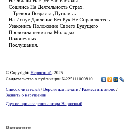
Не Ждали Нас ,от Вас Расходы ,
Сошлись На Деятельность Страх.
Тревога Возраста ,Пугали ...
На Испуг Давление Без Рук Не Справляетесь
Узаконить Положение Своего Будущего
Провозглашения на Молодых
Подопечных
Послушания.
© Copyright:
Нервозный
, 2025
Свидетельство о публикации №225111000810
Список читателей
/
Версия для печати
/
Разместить анонс
/
Заявить о нарушении
Другие произведения автора Нервозный
Рецензии