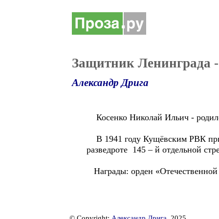
Защитник Ленинграда -
Александр Дрига
Косенко Николай Ильич - родился
В 1941 году Кущёвским РВК призв
разведроте 145 – й отдельной стр
Награды: орден «Отечественной 
© Copyright:
Александр Дрига
, 2025