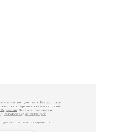
льзовательского договора
. Все авторские
у вы можете обратиться на его авторской
й Федерации
. Данные пользователей
е
и
связаться с администрацией
.
по данным счетчика посещаемости,