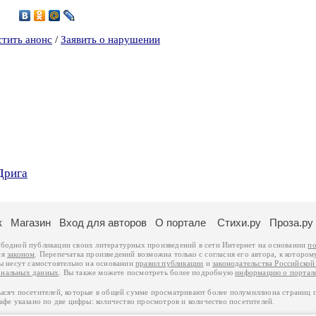
7
стить анонс
/
Заявить о нарушении
Дрига
к
Магазин
Вход для авторов
О портале
Стихи.ру
Проза.ру
ободной публикации своих литературных произведений в сети Интернет на основании
по
ся
законом
. Перепечатка произведений возможна только с согласия его автора, к котором
ры несут самостоятельно на основании
правил публикации
и
законодательства Российско
ональных данных
. Вы также можете посмотреть более подробную
информацию о портал
тысяч посетителей, которые в общей сумме просматривают более полумиллиона страниц 
афе указано по две цифры: количество просмотров и количество посетителей.