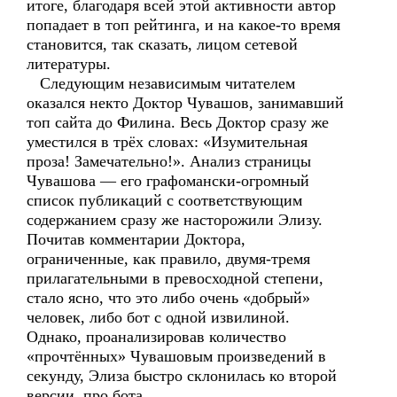
итоге, благодаря всей этой активности автор
попадает в топ рейтинга, и на какое-то время
становится, так сказать, лицом сетевой
литературы.
Следующим независимым читателем
оказался некто Доктор Чувашов, занимавший
топ сайта до Филина. Весь Доктор сразу же
уместился в трёх словах: «Изумительная
проза! Замечательно!». Анализ страницы
Чувашова — его графомански-огромный
список публикаций с соответствующим
содержанием сразу же насторожили Элизу.
Почитав комментарии Доктора,
ограниченные, как правило, двумя-тремя
прилагательными в превосходной степени,
стало ясно, что это либо очень «добрый»
человек, либо бот с одной извилиной.
Однако, проанализировав количество
«прочтённых» Чувашовым произведений в
секунду, Элиза быстро склонилась ко второй
версии, про бота.