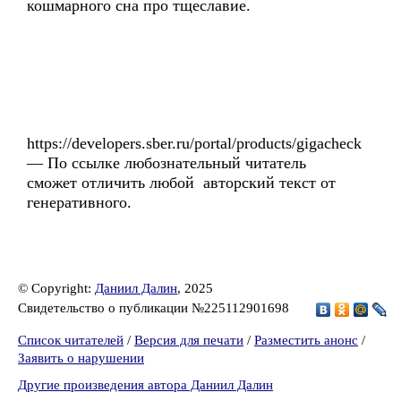
кошмарного сна про тщеславие.
https://developers.sber.ru/portal/products/gigacheck
— По ссылке любознательный читатель
сможет отличить любой авторский текст от
генеративного.
© Copyright:
Даниил Далин
, 2025
Свидетельство о публикации №225112901698
Список читателей
/
Версия для печати
/
Разместить анонс
/
Заявить о нарушении
Другие произведения автора Даниил Далин