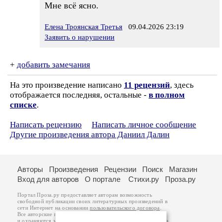
Мне всё ясно.
Елена Троянская Третья
09.04.2026 23:19
Заявить о нарушении
+
добавить замечания
На это произведение написано
11 рецензий
, здесь
отображается последняя, остальные -
в полном
списке
.
Написать рецензию
Написать личное сообщение
Другие произведения автора Даниил Далин
Авторы
Произведения
Рецензии
Поиск
Магазин
Вход для авторов
О портале
Стихи.ру
Проза.ру
Портал Проза.ру предоставляет авторам возможность
свободной публикации своих литературных произведений в
сети Интернет на основании
пользовательского договора
.
Все авторские права на произведения принадлежат авторам
и охраняются
законом
. Перепечатка произведений возможна