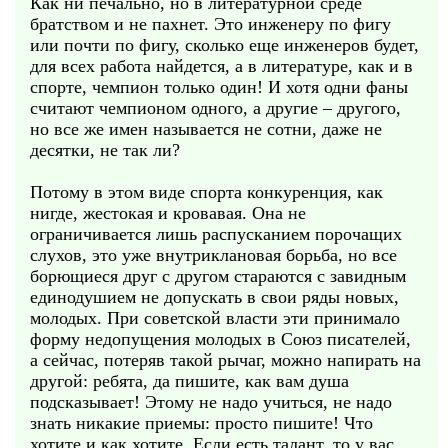
Как ни печально, но в литературной среде
братством и не пахнет. Это инженеру по фигу
или почти по фигу, сколько еще инженеров будет,
для всех работа найдется, а в литературе, как и в
спорте, чемпион только один! И хотя одни фаны
считают чемпионом одного, а другие – другого,
но все же имен называется не сотни, даже не
десятки, не так ли?
Потому в этом виде спорта конкуренция, как
нигде, жестокая и кровавая. Она не
ограничивается лишь распусканием порочащих
слухов, это уже внутриклановая борьба, но все
борющиеся друг с другом стараются с завидным
единодушием не допускать в свои ряды новых,
молодых. При советской власти эти принимало
форму недопущения молодых в Союз писателей,
а сейчас, потеряв такой рычаг, можно напирать на
другой: ребята, да пишите, как вам душа
подсказывает! Этому не надо учиться, не надо
знать никакие приемы: просто пишите! Что
хотите и как хотите. Если есть талант, то у вас