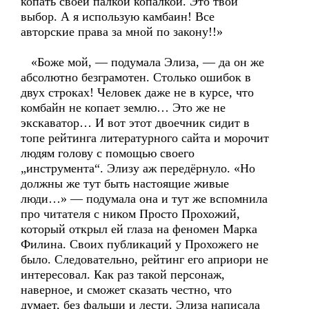
копать своей палкой копалкой. Это твой
выбор. А я использую камбаин! Все
авторские права за мной по закону!!»
«Боже мой, — подумала Элиза, — да он же
абсолютно безграмотен. Столько ошибок в
двух строках! Человек даже не в курсе, что
комбайн не копает землю… Это же не
экскаватор… И вот этот двоечник сидит в
топе рейтинга литературного сайта и морочит
людям голову с помощью своего
„инструмента“. Элизу аж передёрнуло. «Но
должны же тут быть настоящие живые
люди…» — подумала она и тут же вспомнила
про читателя с ником Просто Прохожий,
который открыл ей глаза на феномен Марка
Филина. Своих публикаций у Прохожего не
было. Следовательно, рейтинг его априори не
интересовал. Как раз такой персонаж,
наверное, и сможет сказать честно, что
думает, без фальши и лести. Элиза написала