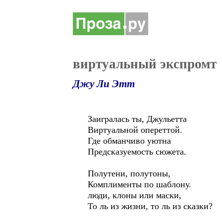
виртуальный экспромт
Джу Ли Этт
Заигралась ты, Джульетта
Виртуальной опереттой.
Где обманчиво уютна
Предсказуемость сюжета.
Полутени, полутоны,
Комплименты по шаблону.
люди, клоны или маски,
То ль из жизни, то ль из сказки?