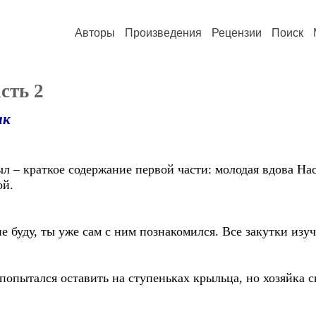
Авторы
Произведения
Рецензии
Поиск
сть 2
ик
ыл – краткое содержание первой части: молодая вдова На
ой.
 буду, ты уже сам с ним познакомился. Все закутки изу
ытался оставить на ступеньках крыльца, но хозяйка ска