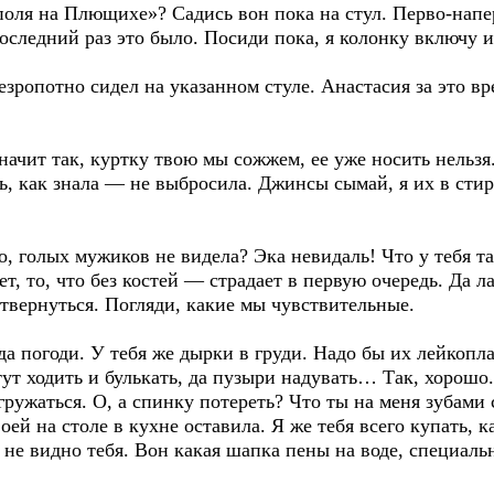
оля на Плющихе»? Садись вон пока на стул. Перво-напер
последний раз это было. Посиди пока, я колонку включу 
ропотно сидел на указанном стуле. Анастасия за это вре
ачит так, куртку твою мы сожжем, ее уже носить нельзя.
, как знала — не выбросила. Джинсы сымай, я их в стир
, голых мужиков не видела? Эка невидаль! Что у тебя так
, то, что без костей — страдает в первую очередь. Да ла
отвернуться. Погляди, какие мы чувствительные.
 погоди. У тебя же дырки в груди. Надо бы их лейкопла
тут ходить и булькать, да пузыри надувать… Так, хорошо.
ружаться. О, а спинку потереть? Что ты на меня зубами 
ей на столе в кухне оставила. Я же тебя всего купать, к
не видно тебя. Вон какая шапка пены на воде, специальн