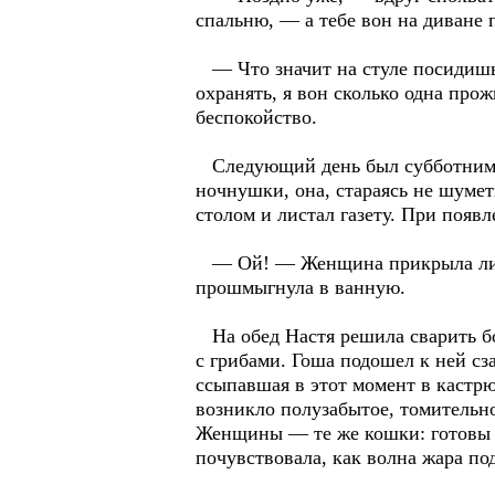
спальню, — а тебе вон на диване 
— Что значит на стуле посидишь?
охранять, я вон сколько одна про
беспокойство.
Следующий день был субботним, в
ночнушки, она, стараясь не шумет
столом и листал газету. При появл
— Ой! — Женщина прикрыла лицо 
прошмыгнула в ванную.
На обед Настя решила сварить б
с грибами. Гоша подошел к ней сз
ссыпавшая в этот момент в кастрю
возникло полузабытое, томительно
Женщины — те же кошки: готовы м
почувствовала, как волна жара по