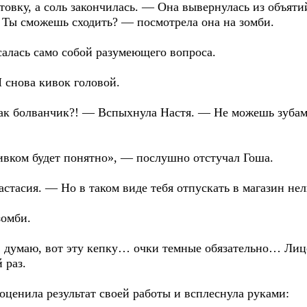
товку, а соль закончилась. — Она вывернулась из объяти
. Ты сможешь сходить? — посмотрела она на зомби.
алась само собой разумеющего вопроса.
снова кивок головой.
ак болванчик?! — Вспыхнула Настя. — Не можешь зубам
ивком будет понятно», — послушно отстучал Гоша.
тасия. — Но в таком виде тебя отпускать в магазин не
зомби.
 думаю, вот эту кепку… очки темные обязательно… Ли
 раз.
ценила результат своей работы и всплеснула руками: