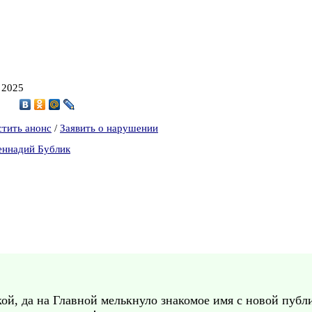
, 2025
3
стить анонс
/
Заявить о нарушении
еннадий Бублик
чкой, да на Главной мелькнуло знакомое имя с новой публ