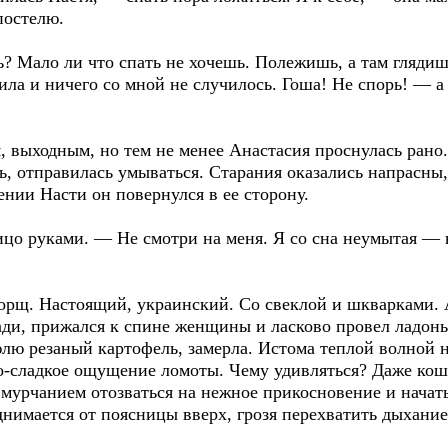
постелю.
 Мало ли что спать не хочешь. Полежишь, а там глядиш
жила и ничего со мной не случилось. Гоша! Не спорь! — а
ыходным, но тем не менее Анастасия проснулась рано.
ь, отправилась умываться. Старания оказались напрасны,
ении Насти он повернулся в ее сторону.
руками. — Не смотри на меня. Я со сна неумытая — не
орщ. Настоящий, украинский. Со свеклой и шкварками.
ади, прижался к спине женщины и ласково провел ладонь
лю резаный картофель, замерла. Истома теплой волной 
-сладкое ощущение ломоты. Чему удивляться? Даже кошка
урчанием отозваться на нежное прикосновение и начать
днимается от поясницы вверх, грозя перехватить дыхание