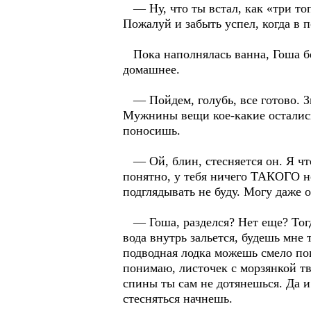
— Ну, что ты встал, как «три топ
Пожалуй и забыть успел, когда в 
Пока наполнялась ванна, Гоша без
домашнее.
— Пойдем, голубь, все готово. Зн
Мужнины вещи кое-какие остались
поносишь.
— Ой, блин, стесняется он. Я что
понятно, у тебя ничего ТАКОГО нет
подглядывать не буду. Могу даже 
— Гоша, разделся? Нет еще? Тогда
вода внутрь зальется, будешь мне 
подводная лодка можешь смело пог
понимаю, листочек с морзянкой тво
спины ты сам не дотянешься. Да и 
стесняться начнешь.