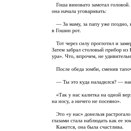
Гоша виновато замотал головой. 
она начала уговаривать:
— За маму, за папу уже поздно, 
в Гошин рот.
Тот через силу проглотил и замер
Затем забрал столовый прибор из
ура». Что, впрочем, не удивитель
После обеда зомби, сменив тапоч
— Ты это куда наладился? — нас
«Так у нас калитка на одной верх
на носу, а ничего не посеяно».
Это «у нас» донельзя растрогало
глазами стала наблюдать как ее з
Кажется, она была счастлива.