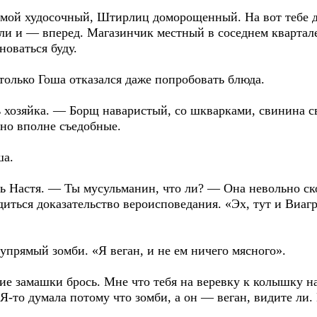
ой худосочный, Штирлиц доморощенный. На вот тебе ден
оли и — вперед. Магазинчик местный в соседнем квартале
новаться буду.
только Гоша отказался даже попробовать блюда.
озяйка. — Борщ наваристый, со шкварками, свинина све
 но вполне съедобные.
ша.
 Настя. — Ты мусульманин, что ли? — Она невольно ск
одиться доказательство вероисповедания. «Эх, тут и Виаг
прямый зомби. «Я веган, и не ем ничего мясного».
е замашки брось. Мне что тебя на веревку к колышку н
Я-то думала потому что зомби, а он — веган, видите ли.