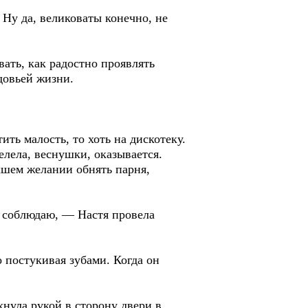
Ну да, великоваты конечно, не
ать, как радостно проявлять
вдовьей жизни.
ть малость, то хоть на дискотеку.
елела, веснушки, оказывается.
шем желании обнять парня,
 соблюдаю, — Настя провела
 постукивая зубами. Когда он
нула рукой в сторону двери в