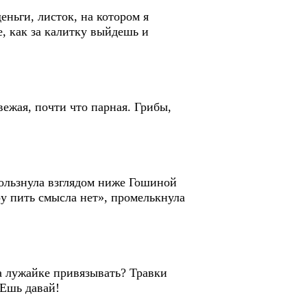
ьги, листок, на котором я
, как за калитку выйдешь и
жая, почти что парная. Грибы,
ользнула взглядом ниже Гошиной
ру пить смысла нет», промелькнула
а лужайке привязывать? Травки
 Ешь давай!