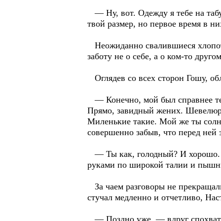
— Ну, вот. Одежду я тебе на табу
твой размер, но первое время в н
Неожиданно свалившиеся хлопоты,
заботу не о себе, а о ком-то друг
Оглядев со всех сторон Гошу, обл
— Конечно, мой был справнее тебя
Прямо, завидный жених. Шевелюру 
Миленькие такие. Мой же ты сол
совершенно забыв, что перед ней 
— Ты как, голодный? И хорошо. Т
руками по широкой талии и пышн
За чаем разговоры не прекращалис
стучал медленно и отчетливо, Нас
— Поздно уже, — вдруг спохватил