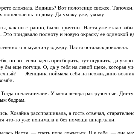
рете сложила. Видишь? Вот полотенце свежее. Тапочки. 
их пошлепаешь по дому. Да ухожу уже, ухожу!
 как ни странно, были приятны. Настя уже стало забыв
ом. Это придавало полноту и новую окраску ее одинокой 
аченного в мужнину одежду, Настя осталась довольна.
, но вот если здесь присборить, тут подшить, да укороти
бы еще погуще. О, да у тебя на левой щеке, которая уц
нечный! — Женщина поймала себя на неожиданно возник
зомби.
огда почаевничаем. У меня вечера разгрузочные. Диету
ым бедрам.
ь. Хозяйка расспрашивала, а гость отвечал, старательно
тя что-то уже понимала и без помощи шпаргалки.
ась Настя, — спать пора ложиться. Я к себе, — она мах