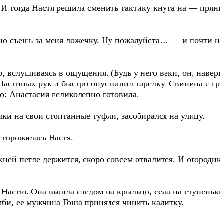
И тогда Настя решила сменить тактику кнута на — прян
но съешь за меня ложечку. Ну пожалуйста… — и почти 
, вслушиваясь в ощущения. (Будь у него веки, он, навер
 Настиных рук и быстро опустошил тарелку. Свинина с г
но: Анастасия великолепно готовила.
ки на свои стоптанные туфли, засобирался на улицу.
торожилась Настя.
ней петле держится, скоро совсем отвалится. И огородик
 Настю. Она вышла следом на крыльцо, села на ступеньк
омби, ее мужчина Гоша принялся чинить калитку.