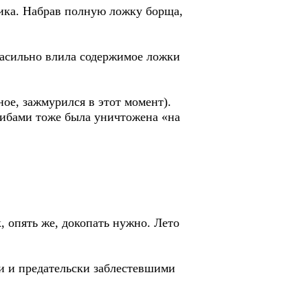
ика. Набрав полную ложку борща,
насильно влила содержимое ложки
ное, зажмурился в этот момент).
рибами тоже была уничтожена «на
, опять же, докопать нужно. Лето
и и предательски заблестевшими