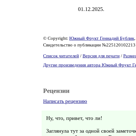
01.12.2025.
© Copyright:
Южный Фрукт Геннадий Бублик
Свидетельство о публикации №22512010221
Список читателей
/
Версия для печати
/
Разме
Другие произведения автора Южный Фрукт Г
Рецензии
Написать рецензию
Ну, что, привет, что ли!
Заглянула тут за одной своей замето