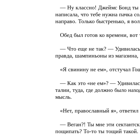
— Ну классно! Джеймс Бонд ты м
написала, что тебе нужна пачка с
направо. Только быстренько, я вол
Обед был готов ко времени, вот 
— Что еще не так? — Удивилась х
правда, шампиньоны из магазина,
«Я свинину не ем», отстучал Го
— Как это «не ем»? — Удивилась
талии, туда, где должно было нах
мысль.
«Нет, православный я», ответил у
— Веган?! Ты мне эти сектантски
пощипать? То-то ты тощий такой. 