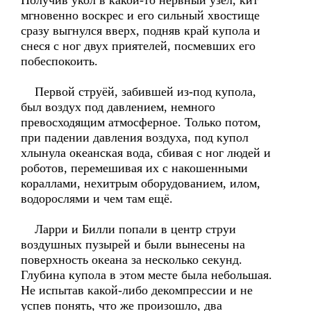
Получив укол в какой-то нервный узел, кит
мгновенно воскрес и его сильный хвостище
сразу выгнулся вверх, подняв край купола и
снеся с ног двух приятелей, посмевших его
побеспокоить.
Первой струёй, забившей из-под купола,
был воздух под давлением, немного
превосходящим атмосферное. Только потом,
при падении давления воздуха, под купол
хлынула океанская вода, сбивая с ног людей и
роботов, перемешивая их с накошенными
кораллами, нехитрым оборудованием, илом,
водорослями и чем там ещё.
Ларри и Билли попали в центр струи
воздушных пузырей и были вынесены на
поверхность океана за несколько секунд.
Глубина купола в этом месте была небольшая.
Не испытав какой-либо декомпрессии и не
успев понять, что же произошло, два