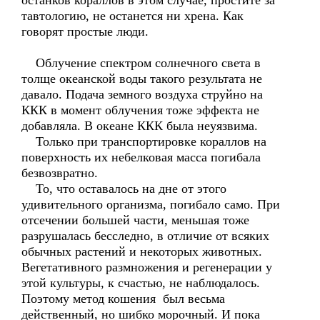
останков кораллов в этом случае, простите за
тавтологию, не останется ни хрена. Как
говорят простые люди.
Облучение спектром солнечного света в
толще океанской воды такого результата не
давало. Подача земного воздуха струйно на
ККК в момент облучения тоже эффекта не
добавляла. В океане ККК была неуязвима.
Только при транспортировке кораллов на
поверхность их небелковая масса погибала
безвозвратно.
То, что оставалось на дне от этого
удивительного организма, погибало само. При
отсечении большей части, меньшая тоже
разрушалась бесследно, в отличие от всяких
обычных растений и некоторых животных.
Вегетативного размножения и регенерации у
этой культуры, к счастью, не наблюдалось.
Поэтому метод кошения был весьма
действенный, но шибко морочный. И пока