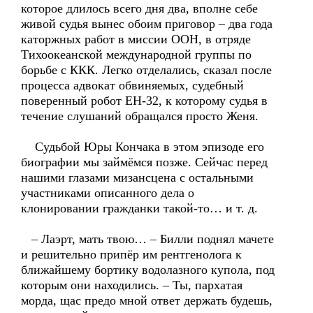
которое длилось всего дня два, вполне себе
живой судья вынес обоим приговор – два года
каторжных работ в миссии ООН, в отряде
Тихоокеанской международной группы по
борьбе с ККК. Легко отделались, сказал после
процесса адвокат обвиняемых, судебный
поверенный робот ЕН-32, к которому судья в
течение слушаний обращался просто Женя.
Судьбой Юры Кончака в этом эпизоде его
биографии мы займёмся позже. Сейчас перед
нашими глазами мизансцена с остальными
участниками описанного дела о
клонировании гражданки такой-то… и т. д.
– Лаэрт, мать твою… – Билли поднял мачете
и решительно припёр им рентгенолога к
ближайшему бортику водолазного купола, под
которым они находились. – Ты, пархатая
морда, щас предо мной ответ держать будешь,