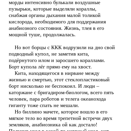
морды интенсивно булькали воздушные
пузырьки, которые выделяли кораллы,
снабжая органы дыхания малой толикой
кислорода, необходимого для поддержания
анабиозного состояния. Жизнь, тлея в его
мощной туше, продолжалась.
Но вот борцы с ККК водрузили на дно свой
подводный купол, не заметив кита,
подёрнутого илом и заросшего кораллами.
Борт купола лёг прямо ему на хвост.
Кита, находящегося в нирване между
жизнью и смертью, этот стеклопластиковый
борт нисколько не беспокоил. И люди –
каторжане с бригадиром-биологом, всего пять
человек, пара роботов и телега океанохода
гиганту тоже спать не мешали.
Но биллино мачете, которое вошло в его
мягкое тело во время трепетной встречи двух
земляков, анабиозника ой как достало!