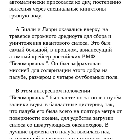
автоматически присосался ко дну, постепенно
вытесняя через специальные кингстоны
грязную воду.
А Билли и Ларри оказались вверху, на
траверсе огромного дредноута для сбора и
уничтожения квантового силоса. Это был
самый большой, в прошлом, авианесущий
атомный крейсер российских ВМФ
“Беломорканал”. Он был зафрахтован
миссией для соляризации этого добра на
палубе, размером с четыре футбольных поля.
В этом интересном положении
“Беломорканал” был частично затоплен путём
заливки воды в балластные цистерны, так,
что палуба его была всего на полтора метра от
поверхности океана, для удобства загрузки
силоса со швартующихся океаноходов. В
лучшие времена его палуба высилась над
ватерлинией на высоту пятиэтажного дома.