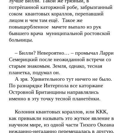
лучше Билли. Такой же грязный, в
потрёпанной каторжной робе, забрызганный
соком квантовых кораллов, перепавший
лицом и чем там ещё. Такое же
повыщербленное мачете выпало из рук
бывшего врача муниципальной ростовской
больницы.
– Билли? Невероятно… – промычал Ларри
Семерицкий после неожиданной встречи со
старым знакомым. Земля, однако, тесная
планетка, подумал он.
А зря. Удивительного тут ничего не было.
По разнарядке Интерпола все каторжане
Островной Британщины направлялись
именно в эту точку тесной планетёнки.
Колония квантовых кораллов, или ККК,
как привыкли называть это жуткое явление в
научном мире, из одной части Тихого Океана
нежданно-негаданно перемещалась в другую,