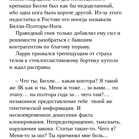
крепыша Билли был как бы недоделанный,
ибо одна нога была короче другой. Из-за этого
недостатка в Ростове его иногда называли
Билли-Полторы-Ноги.
Праведный гнев только добавлял ему сил и
решимости разобраться с бывшим
контрагентом по благому порыву.
Ларри прижался трепещущим от страха
телом к стеклопластиковому бортику купола
и ждал расправы.
– Что ты, Билли… какая контора? Я такой
же ЗК как и ты. Меня ж тоже… за вами… по
этапу… на полтора года за… чего там?…
незаконное предоставление тебе твоей же
генетической информации. И
несвоевременное донесение факта
клонирования. Непредотвращение, тыкскыть,
нарушения закона. Статьи такие-то. Чего я?
Меня-то за шо? Ты причинял мне боль...