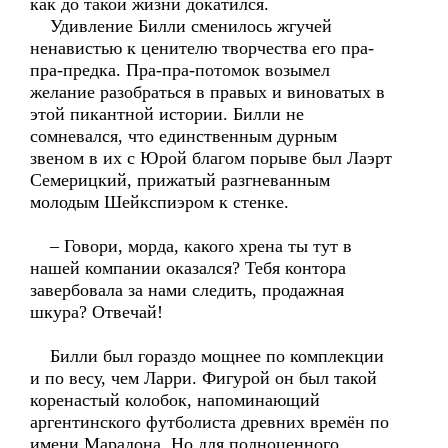
как до такой жизни докатился.
Удивление Билли сменилось жгучей
ненавистью к ценителю творчества его пра-
пра-предка. Пра-пра-потомок возымел
желание разобраться в правых и виноватых в
этой пикантной истории. Билли не
сомневался, что единственным дурным
звеном в их с Юрой благом порыве был Лаэрт
Семерицкий, прижатый разгневанным
молодым Шейкспиэром к стенке.
– Говори, морда, какого хрена ты тут в
нашей компании оказался? Тебя контора
завербовала за нами следить, продажная
шкура? Отвечай!
Билли был гораздо мощнее по комплекции
и по весу, чем Ларри. Фигурой он был такой
коренастый колобок, напоминающий
аргентинского футболиста древних времён по
имени Марадона. Но для полноценного