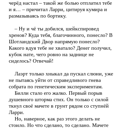
черёд настал – такой же болью отплатил тебе
и я… – причитал Ларри, цитируя кумира и
размазываясь по бортику.
– Ну и чё ты добился, шейкспировед
хренов? Куда тебя, благочинного, понесло? В
Шотландский Двор напрямую понесло?
Какого вдуя тебе не хватало? Денег получил,
кубок нате, чего ровно на заднице не
сиделось? Отвечай!
Лаэрт только хныкал да пускал слюни, уже
не пытаясь уйти от справедливого гнева
собрата по генетическим экспериментам.
Билли стало его жалко. Первый порыв
душевного шторма стих. Он только с силой
ткнул своё мачете в грунт рядом со ступнёй
Ларри.
Но, наверное, как раз этого делать не
стоило. Но что сделано, то сделано. Мачете