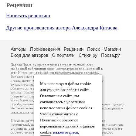
Рецензии
Написать рецензию
Другие произведения автора Александра Китаева
Авторы
Произведения
Рецензии
Поиск
Магазин
Вход для авторов
О портале
Стихи.ру
Проза.ру
Портал Проза.ру предоставляет авторам возможность
свободной публикации своих литературных произведений в
сети Интернет на основании
пользовательского договора
.
Все авторские права на произведения принадлежат авторам
и охраняются
законом
. Перепечатка произведений возможна
Мы используем файлы cookie
только с согласия его автора, к которому вы можете
обратиться на его авторской странице. Ответственность за
для улучшения работы сайта.
тексты произведений авторы несут самостоятельно на
Оставаясь на сайте, вы
основании
правил публикации
и
законодательства
Российской Федерации
. Данные пользователей
соглашаетесь с условиями
обрабатываются на основании
Политики обработки персональных данных
.
использования файлов cookies.
Вы также можете посмотреть более подробную
информацию о портале
и
связаться с администрацией
.
Чтобы ознакомиться с
Политикой обработки
Ежедневная аудитория портала Проза.ру – порядка 100 тысяч
посетителей, которые в общей сумме просматривают более полумиллиона
персональных данных и файлов
страниц по данным счетчика посещаемости, который расположен справа
cookie,
нажмите здесь
.
от этого текста. В каждой графе указано по две цифры: количество