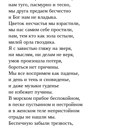
нам туго, пасмурно и тесно,
мы друга предаем бесчестно
и Бог нам не владыка.
Цветок несчастья мы взрастили,
мы нас самим себе простили,
нам, тем кто как зола остыли,
милей орла гвоздика.
Я с завистью гляжу на зверя,
ни мыслям, ни делам не веря,
умов произошла потеря,
бороться нет причины.
Мы все воспримем как паденье,
и день и тень и сновиденье,
и даже музыки гуденье
не избежит пучины.
В морском прибое беспокойном,
в песке пустынном и нестройном
и в женском теле непристойном
отрады не нашли мы.
Беспечную забыли трезвость,