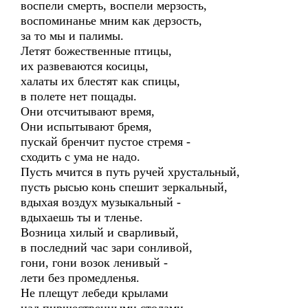
воспели смерть, воспели мерзость,
воспоминанье мним как дерзость,
за то мы и палимы.
Летят божественные птицы,
их развеваются косицы,
халаты их блестят как спицы,
в полете нет пощады.
Они отсчитывают время,
Они испытывают бремя,
пускай бренчит пустое стремя -
сходить с ума не надо.
Пусть мчится в путь ручей хрустальный,
пусть рысью конь спешит зеркальный,
вдыхая воздух музыкальный -
вдыхаешь ты и тленье.
Возница хилый и сварливый,
в последний час зари сонливой,
гони, гони возок ленивый -
лети без промедленья.
Не плещут лебеди крылами