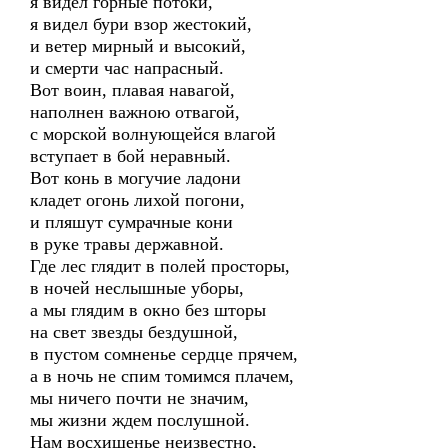
я видел горные потоки,
я видел бури взор жестокий,
и ветер мирный и высокий,
и смерти час напрасный.
Вот воин, плавая навагой,
наполнен важною отвагой,
с морской волнующейся влагой
вступает в бой неравный.
Вот конь в могучие ладони
кладет огонь лихой погони,
и пляшут сумрачные кони
в руке травы державной.
Где лес глядит в полей просторы,
в ночей неслышные уборы,
а мы глядим в окно без шторы
на свет звезды бездушной,
в пустом сомненье сердце прячем,
а в ночь не спим томимся плачем,
мы ничего почти не значим,
мы жизни ждем послушной.
Нам восхищенье неизвестно,