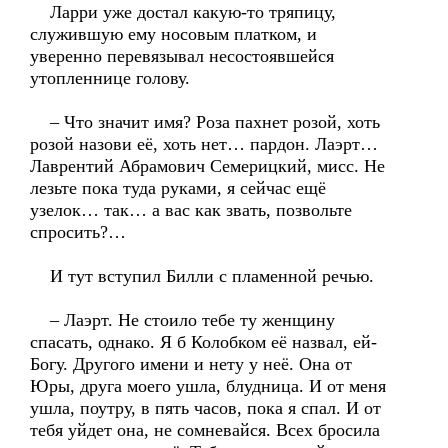
Ларри уже достал какую-то тряпицу,
служившую ему носовым платком, и
уверенно перевязывал несостоявшейся
утопленнице голову.
– Что значит имя? Роза пахнет розой, хоть
розой назови её, хоть нет… пардон. Лаэрт…
Лаврентий Абрамович Семерицкий, мисс. Не
лезьте пока туда руками, я сейчас ещё
узелок… так… а вас как звать, позвольте
спросить?…
И тут вступил Билли с пламенной речью.
– Лаэрт. Не стоило тебе ту женщину
спасать, однако. Я б Колобком её назвал, ей-
Богу. Другого имени и нету у неё. Она от
Юры, друга моего ушла, блудница. И от меня
ушла, поутру, в пять часов, пока я спал. И от
тебя уйдет она, не сомневайся. Всех бросила