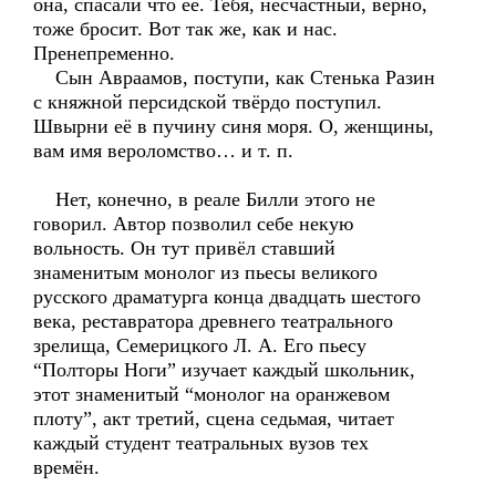
она, спасали что её. Тебя, несчастный, верно,
тоже бросит. Вот так же, как и нас.
Пренепременно.
Сын Авраамов, поступи, как Стенька Разин
с княжной персидской твёрдо поступил.
Швырни её в пучину синя моря. О, женщины,
вам имя вероломство… и т. п.
Нет, конечно, в реале Билли этого не
говорил. Автор позволил себе некую
вольность. Он тут привёл ставший
знаменитым монолог из пьесы великого
русского драматурга конца двадцать шестого
века, реставратора древнего театрального
зрелища, Семерицкого Л. А. Его пьесу
“Полторы Ноги” изучает каждый школьник,
этот знаменитый “монолог на оранжевом
плоту”, акт третий, сцена седьмая, читает
каждый студент театральных вузов тех
времён.