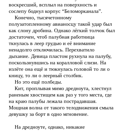
воскресший, всплыл на поверхность и
сослепу боднул корпус “Беломорканала”.
Конечно, тысячетонному
полузатопленному авианосцу такой удар был
как слону дробина. Однако лёгкий толчок был
достаточен, чтоб палубная работница
ткнулась в леер грудью и её внимание
ненадолго отключилась. Перехватило
дыхание. Девица пластом рухнула на палубу,
поскользнувшись на коралловой слизи. На
излёте она ещё и тюкнулась головой то ли о
кницу, то ли о леерный столбик.
Но это ещё полбеды.
Кит, проплывая мимо дредноута, хлестнул
раненым хвостищем как раз у того места, где
на краю палубы лежала пострадавшая.
Мощная волна от такого телодвижения смыла
девушку за борт в одно мгновение.
На дредноуте, однако, никакие