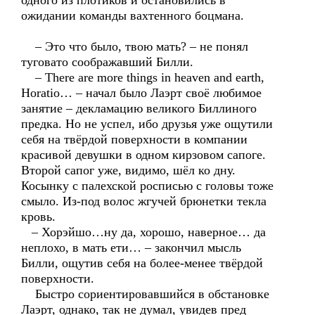
одного из плотиков и остановились в
ожидании команды вахтенного боцмана.
– Это что было, твою мать? – не понял
туговато соображавший Билли.
– There are more things in heaven and earth,
Horatio… – начал было Лаэрт своё любимое
занятие – декламацию великого Биллиного
предка. Но не успел, ибо друзья уже ощутили
себя на твёрдой поверхности в компании
красивой девушки в одном кирзовом сапоге.
Второй сапог уже, видимо, шёл ко дну.
Косынку с палехской росписью с головы тоже
смыло. Из-под волос жгучей брюнетки текла
кровь.
– Хорэйшо…ну да, хорошо, наверное… да
неплохо, в мать ети… – закончил мысль
Билли, ощутив себя на более-менее твёрдой
поверхности.
Быстро сориентировавшийся в обстановке
Лаэрт, однако, так не думал, увидев пред