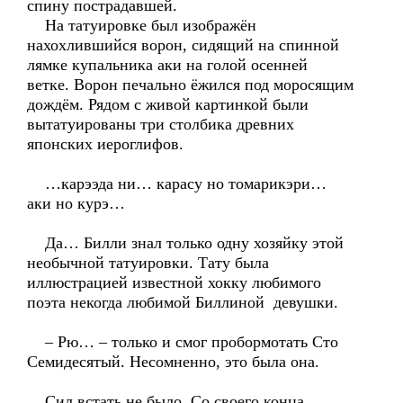
спину пострадавшей.
На татуировке был изображён
нахохлившийся ворон, сидящий на спинной
лямке купальника аки на голой осенней
ветке. Ворон печально ёжился под моросящим
дождём. Рядом с живой картинкой были
вытатуированы три столбика древних
японских иероглифов.
…карээда ни… карасу но томарикэри…
аки но курэ…
Да… Билли знал только одну хозяйку этой
необычной татуировки. Тату была
иллюстрацией известной хокку любимого
поэта некогда любимой Биллиной девушки.
– Рю… – только и смог пробормотать Сто
Семидесятый. Несомненно, это была она.
Сил встать не было. Со своего конца