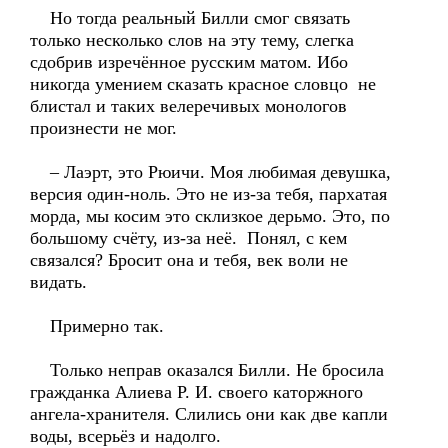
Но тогда реальный Билли смог связать
только несколько слов на эту тему, слегка
сдобрив изречённое русским матом. Ибо
никогда умением сказать красное словцо не
блистал и таких велеречивых монологов
произнести не мог.
– Лаэрт, это Рюичи. Моя любимая девушка,
версия один-ноль. Это не из-за тебя, пархатая
морда, мы косим это склизкое дерьмо. Это, по
большому счёту, из-за неё. Понял, с кем
связался? Бросит она и тебя, век воли не
видать.
Примерно так.
Только неправ оказался Билли. Не бросила
гражданка Алиева Р. И. своего каторжного
ангела-хранителя. Слились они как две капли
воды, всерьёз и надолго.