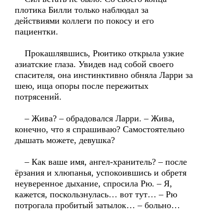
плотика Билли только наблюдал за
действиями коллеги по покосу и его
пациентки.
Прокашлявшись, Рюитико открыла узкие
азиатские глаза. Увидев над собой своего
спасителя, она инстинктивно обняла Ларри за
шею, ища опоры после пережитых
потрясений.
– Жива? – обрадовался Ларри. – Жива,
конечно, что я спрашиваю? Самостоятельно
дышать можете, девушка?
– Как ваше имя, ангел-хранитель? – после
ёрзания и хлюпанья, успокоившись и обретя
неуверенное дыхание, спросила Рю. – Я,
кажется, поскользнулась… вот тут… – Рю
потрогала пробитый затылок… – больно…