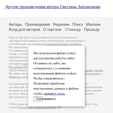
Другие произведения автора Светлана Автономова
Авторы
Произведения
Рецензии
Поиск
Магазин
Вход для авторов
О портале
Стихи.ру
Проза.ру
Портал Проза.ру предоставляет авторам возможность
свободной публикации своих литературных произведений в
сети Интернет на основании
пользовательского договора
.
Все авторские права на произведения принадлежат авторам
и охраняются
законом
. Перепечатка произведений возможна
Мы используем файлы cookie
только с согласия его автора, к которому вы можете
обратиться на его авторской странице. Ответственность за
для улучшения работы сайта.
тексты произведений авторы несут самостоятельно на
Оставаясь на сайте, вы
основании
правил публикации
и
законодательства
Российской Федерации
. Данные пользователей
соглашаетесь с условиями
обрабатываются на основании
Политики обработки персональных данных
.
использования файлов cookies.
Вы также можете посмотреть более подробную
информацию о портале
и
связаться с администрацией
.
Чтобы ознакомиться с
Политикой обработки
Ежедневная аудитория портала Проза.ру – порядка 100 тысяч
посетителей, которые в общей сумме просматривают более полумиллиона
персональных данных и файлов
страниц по данным счетчика посещаемости, который расположен справа
cookie,
нажмите здесь
.
от этого текста. В каждой графе указано по две цифры: количество
просмотров и количество посетителей.
Соглашаюсь
© Все права принадлежат авторам, 2000-2026. Портал работает под
эгидой
Российского союза писателей
.
18+