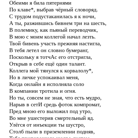
Обеими я била пятернями
По клаве*, выбрав чёрный словоряд.
С трудом подустаканилась я к ночи,
А ты, разжившись бивнем три на шесть,
В полемику, как пьяный переводчик,
В мою с моим коллегой начал лезть.
Твой бивень участь прежняя настигла,
В тебя летел он словно бумеранг,
Поскольку я тотчАс его отстригла,
Открыв в себе ещё один талант.
Коллега мой тянулся к корвалолу*,
Но в личке успокаивал меня,
Когда онлайн я исполняла соло
В компании тротила и огня.
Но ты, совсем не зная, что есть мудро,
Нарыв в сетИ средь фоток компромат,
Пред мною его выложил под утро,
Во мне ушестерив смертельный яд.
Улёгся от инъекции ты шустро,
Столб пыли в приземлении подняв,