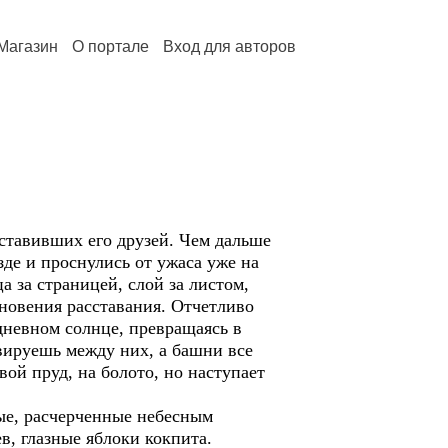
Магазин
О портале
Вход для авторов
оставивших его друзей. Чем дальше
езде и проснулись от ужаса уже на
а за страницей, слой за листом,
гновения расставания. Отчетливо
дневном солнце, превращаясь в
вируешь между них, а башни все
вой пруд, на болото, но наступает
ные, расчерченные небесным
в, глазные яблоки кокпита.