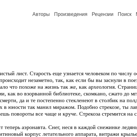
Авторы
Произведения
Рецензии
Поиск
чистый лист. Старость еще узнается человеком по числу 
 происходит незаметно, так, как если бы вы заснули в по
ало что похоже на жизнь так же, как археология. Страниц
и, как во взорванной библиотеке, скомкано, сжато до м
смерти, да и те постепенно стекленеют в столбик на пол
х в юности так манил миражом. Подобно стрекозе, ты ла
ешь повороты все чаще и круче. Стрекоза стремится на с
т теперь аэронавта. Снег, неся в каждой снежинке ледя
тиновый корпус летательного аппарата, витражи крылье