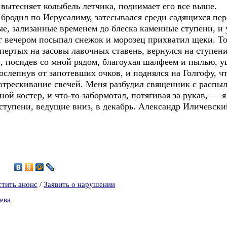
 вытесняет колыбель летчика, поднимает его все выше.
 бродил по Иерусалиму, затесывался среди садящихся пер
е, зализанные временем до блеска каменные ступени, и 
г вечером посыпал снежок и морозец прихватил щеки. Т
апертых на засовы лавочных ставень, вернулся на ступени
 посидев со мной рядом, благоухая шалфеем и пылью, уше
ослепнув от запотевших очков, и поднялся на Голгофу, чт
потрескивание свечей. Меня разбудил священник с распы
ной костер, и что-то забормотал, потягивая за рукав, — 
ступени, ведущие вниз, в декабрь. Александр Иличевски
3
стить анонс
/
Заявить о нарушении
ева