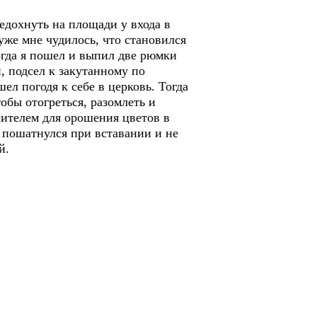
едохнуть на площади у входа в
уже мне чудилось, что становился
огда я пошел и выпил две рюмки
, подсел к закутанному по
л погодя к себе в церковь. Тогда
обы отогреться, разомлеть и
лителем для орошения цветов в
я пошатнулся при вставании и не
й.