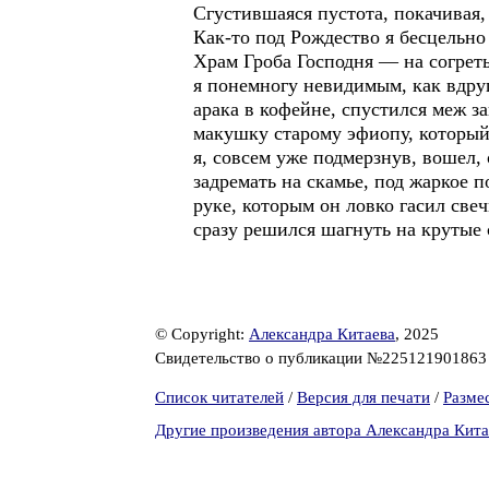
Сгустившаяся пустота, покачивая,
Как-то под Рождество я бесцельно
Храм Гроба Господня — на согреты
я понемногу невидимым, как вдру
арака в кофейне, спустился меж з
макушку старому эфиопу, который,
я, совсем уже подмерзнув, вошел, 
задремать на скамье, под жаркое 
руке, которым он ловко гасил свеч
сразу решился шагнуть на крутые 
© Copyright:
Александра Китаева
, 2025
Свидетельство о публикации №22512190186
Список читателей
/
Версия для печати
/
Разме
Другие произведения автора Александра Кита