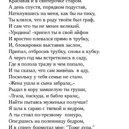
Красивая и в свитерочке старом.
А день спустя, порядком подустав,
Наткнувшись на меня, как бы на пику,
Ты клялся, что в роду твоём был граф,
И сам что ты не менее великий.
-Уродина! -хрипел ты в свой айфон
И яростно плевался прямо в трубку,
И, блокировки выставив заслон,
Припал, отбросив трубку, снова к кубку.
А через год мы встретились в саду,
Где я полола тра;ву в чем попало,
И ты сказал, что сам живёшь в аду,
Поскольку у тебя семьи не стало.
-Жена ушла и сына забрала;,-
Рыдал в кору замшелую ты груши,
-Лгала, паскуда, и бабло крала;,
Найти пытаясь муженька получше!
Я шла к сараю с тяпкой и ведром,
А ты стоял по-трезвому понуро,
Опе;ршись на поленницу бедром,
И в спину бормотал мне: "Тоже дура."