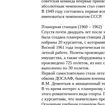
советская команда впервые приня
абсолютным чемпионом стал сове
В 1949 году состоялись первые вс
именоваться чемпионатом СССР.
Планерная станция (1960 – 1962)
Спустя почти двадцать лет после 
была создана планерная станция 
набраны 20 курсантов, с которыми
Весной 1961 года теоретическая п
летной работе. Полеты производил
имущества, а также оборудованы 
произведено 725 полетов, из них 
выполнено по 30 полетов.
Первой самостоятельно стала лет
обкома ДОСААФ, бывшим военным 
В.М. Дементьев и авиационный т
В то время интерес к планерному 
этого романтичного вида спорта. 
с курсантами, что значительно пр
Основным учебным планером был