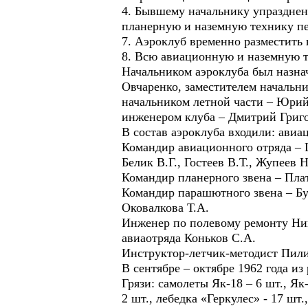
4. Бывшему начальнику упраздне
планерную и наземную технику п
7. Аэроклуб временно разместит
8. Всю авиационную и наземную т
Начальником аэроклуба был назна
Овчаренко, заместителем начальн
начальником летной части – Юри
инженером клуба – Дмитрий Григ
В состав аэроклуба входили: авиа
Командир авиационного отряда – Ц
Белик В.Г., Гостеев В.Т., Жупеев 
Командир планерного звена – Пла
Командир парашютного звена – Бу
Оковалкова Т.А.
Инженер по полевому ремонту Ник
авиаотряда Коньков С.А.
Инструктор-летчик-методист Пили
В сентябре – октябре 1962 года и
Грязи: самолеты Як-18 – 6 шт., Як-
2 шт., лебедка «Геркулес» - 17 шт