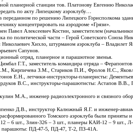
нной планерной станции тов. Платонову Евгению Никол
ередать по акту Липецкому аэроклубу…
ь в переданном по решению Липецкого Горисполкома зд
ехнику концентрировать на аэродроме «Грязи».
чен Павел Алексеевич Костин, заместителем (начальнико
ика по политической части – Герой Советского Союза Ни
й Николаевич Хихло, штурманом аэроклуба – Владилет 
орьевич Сапунов.
ционный отряд, планерное и парашютное звенья.
имбал Г.Т., заместитель командира отряда – Ферапонтов
Н.М., Кирпичева З.М., Стариков П.И., Фролов Н.С., Яков
тонов Е.Н., летчики-инструкторы-планеристы: Дементье
рдуков В.С., инструкторы-парашютисты: Астапов В.В., 
улин М.А., инженер радиоэлектронного и связного обо
пенко Д.В., инструктор Калюжный Я.Г. и инженер-авиам
з расформированного Томского аэроклуба были приняты и
12 – 6 шт., Злин-326 – 3 шт., планеры КАИ-12 – 9 шт., Л-
., парашюты: ПД-47-5, ПД-47, Т-2, ПЗ-41А.