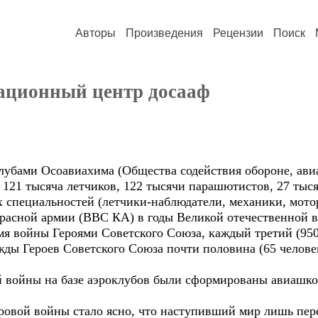
Авторы
Произведения
Рецензии
Поиск
ационный центр досааф
клубами Осоавиахима (Общества содействия обороне, ав
 121 тысяча летчиков, 122 тысячи парашютистов, 27 тыс
 специальностей (летчики-наблюдатели, механики, мото
расной армии (ВВС КА) в годы Великой отечественной 
емя войны Героями Советского Союза, каждый третий (95
жды Героев Советского Союза почти половина (65 челове
 войны на базе аэроклубов были сформированы авиашко
ровой войны стало ясно, что наступивший мир лишь пе