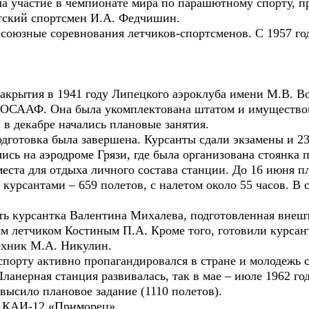
ла участие в чемпионате мира по парашютному спорту, п
тский спортсмен И.А. Федчишин.
есоюзные соревнования летчиков-спортсменов. С 1957 го
закрытия в 1941 году Липецкого аэроклуба имени М.В. Во
ДОСААФ. Она была укомплектована штатом и имуществом
 в декабре начались плановые занятия.
одготовка была завершена. Курсанты сдали экзамены и 23
ись на аэродроме Грязи, где была организована стоянка
места для отдыха личного состава станции. До 16 июня 
с курсантами – 659 полетов, с налетом около 55 часов. 
ать курсантка Валентина Михалева, подготовленная вне
летчиком Костиным П.А. Кроме того, готовили курсант
ехник М.А. Никулин.
спорту активно пропагандировался в стране и молодежь 
Планерная станция развивалась, так в мае – июле 1962 г
евысило плановое задание (1110 полетов).
 КАИ-12 «Приморец».