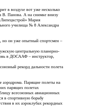
ит в воздухе вот уже несколько
а В. Панова. А на снимке внизу
 «Липецкстрой» Мария
льного училища № 8 Александра
), но он уже опытный спортсмен –
алужскую центральную планерно-
вновь в ДОСААФ – инструктор,
есоюзный рекорд дальности полета
е аэродрома. Парящие полеты на
ьних парящих полетах
таблицу всесоюзных авиационных
ься в спортивную борьбу
тствия в их аэроклубах рекордных