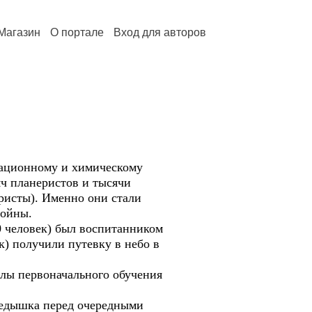
Магазин
О портале
Вход для авторов
иационному и химическому
яч планеристов и тысячи
ристы). Именно они стали
войны.
0 человек) был воспитанником
к) получили путевку в небо в
лы первоначального обучения
редышка перед очередными