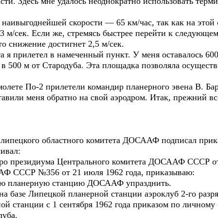
ти. Здесь мне удалось неоднократно использовать терми
а наивыгоднейшей скорости — 65 км/час, так как на этой
3 м/сек. Если же, стремясь быстрее перейти к следующем
то снижение достигнет 2,5 м/сек.
та я прилетел в намеченный пункт. У меня оставалось 60
в 500 м от Стародуба. Эта площадка позволяла осуществи
молете По-2 прилетели командир планерного эвена В. Ба
тавили меня обратно на свой аэродром. Итак, прежний в
ель липецкого областного комитета ДОСААФ подписал пр
ливал:
ро президиума Центрального комитета ДОСААФ СССР от 
АФ СССР №356 от 21 июля 1962 года, приказываю:
цкую планерную станцию ДОСААФ упразднить.
а на базе Липецкой планерной станции аэроклуб 2-го разр
й станции с 1 сентября 1962 года приказом по личному 
луба.