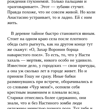
рождения глухонемой. Только пальцами и
«разговаривает». Этот — зубами стучит.
Правда похоже, что не совсем живой. Но коли
Анастасию устраивает, то и ладно. Ей с ним
жить.
В деревне тайное быстро становится явным.
Стоит на одном краю села после плотного
обеда сыто рыгнуть, как на другом конце тут
же скажут: «О, Захар Воронин борща
наваристого поел». То есть, то, что у Насти
хахаль — мертвяк, никого особо не удивило.
Известное дело, у городских — свои причуды,
а она уж сколько лет в городе живет. Но и
приняли Гошу не сразу. Иные бабки
разминувшись при встрече, оборачивались и
со словами «Чур меня!», осеняли себя
крестным знамением и плевали вслед.
Старики отнеслись более сдержанно, они
знали, что и без Настиного зомби люди
окружены нечистью разного рода. Тут тебе и