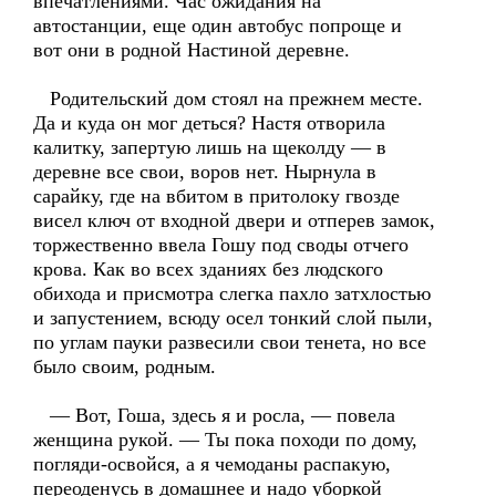
впечатлениями. Час ожидания на
автостанции, еще один автобус попроще и
вот они в родной Настиной деревне.
Родительский дом стоял на прежнем месте.
Да и куда он мог деться? Настя отворила
калитку, запертую лишь на щеколду — в
деревне все свои, воров нет. Нырнула в
сарайку, где на вбитом в притолоку гвозде
висел ключ от входной двери и отперев замок,
торжественно ввела Гошу под своды отчего
крова. Как во всех зданиях без людского
обихода и присмотра слегка пахло затхлостью
и запустением, всюду осел тонкий слой пыли,
по углам пауки развесили свои тенета, но все
было своим, родным.
— Вот, Гоша, здесь я и росла, — повела
женщина рукой. — Ты пока походи по дому,
погляди-освойся, а я чемоданы распакую,
переоденусь в домашнее и надо уборкой