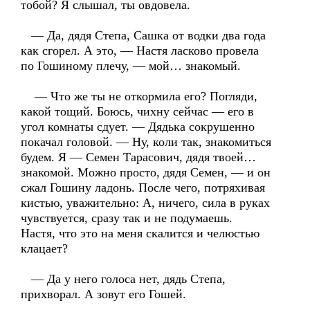
тобой? Я слышал, ты овдовела.
— Да, дядя Степа, Сашка от водки два года
как сгорел. А это, — Настя ласково провела
по Гошиному плечу, — мой… знакомый.
— Что же ты не откормила его? Погляди,
какой тощий. Боюсь, чихну сейчас — его в
угол комнаты сдует. — Дядька сокрушенно
покачал головой. — Ну, коли так, знакомиться
будем. Я — Семен Тарасович, дядя твоей…
знакомой. Можно просто, дядя Семен, — и он
сжал Гошину ладонь. После чего, потряхивая
кистью, уважительно: А, ничего, сила в руках
чувствуется, сразу так и не подумаешь.
Настя, что это на меня скалится и челюстью
клацает?
— Да у него голоса нет, дядь Степа,
прихворал. А зовут его Гошей.