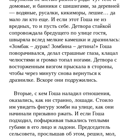
домовые, и банники с шишигами, за деревней
— водяные, русалки, кикиморы, лешие… да
мало ли кто еще. И если этот Гоша не из
вредных, то и пусть себе. Детвора стайкой
сопровождала бредущего по улице гостя,
швыряла вслед мелкие камешки и дразнилась:
«Зомбак – дурак! Зомбина – детина!» Гоша
поворачивался, делал страшные глаза, клацал
челюстями и громко топал ногами. Детвора с
восторженным визгом прыскала в стороны,
чтобы через минуту снова вернуться к
дразнилке. Вскоре они подружились.
Вторые, с кем Гоша наладил отношения,
оказались, как ни странно, лошади. Стоило
им увидеть фигуру зомби на улице, как они
начинали призывно ржать. И если Гоша
подходил, пофыркивая тыкались теплыми
губами в его лицо и ладони. Председатель
сельсовета, прослышав об этом, решил, мол,