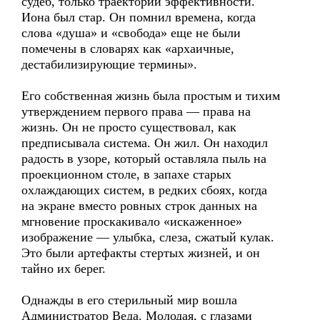
судеб, только траектории эффективности.
Иона был стар. Он помнил времена, когда
слова «душа» и «свобода» еще не были
помечены в словарях как «архаичные,
дестабилизирующие термины».
Его собственная жизнь была простым и тихим
утверждением первого права — права на
жизнь. Он не просто существовал, как
предписывала система. Он жил. Он находил
радость в узоре, который оставляла пыль на
проекционном столе, в запахе старых
охлаждающих систем, в редких сбоях, когда
на экране вместо ровных строк данных на
мгновение проскакивало «искаженное»
изображение — улыбка, слеза, сжатый кулак.
Это были артефакты стертых жизней, и он
тайно их берег.
Однажды в его стерильный мир вошла
Администратор Веда. Молодая, с глазами