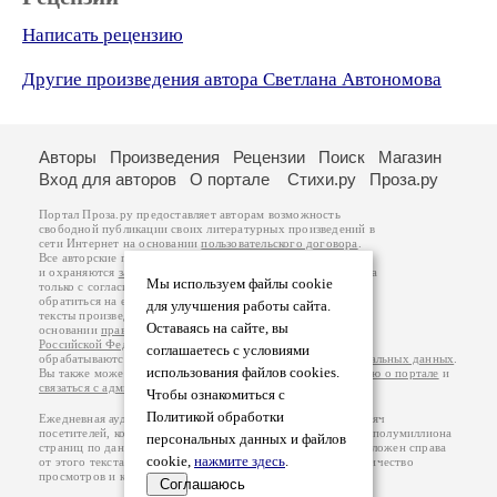
Написать рецензию
Другие произведения автора Светлана Автономова
Авторы
Произведения
Рецензии
Поиск
Магазин
Вход для авторов
О портале
Стихи.ру
Проза.ру
Портал Проза.ру предоставляет авторам возможность
свободной публикации своих литературных произведений в
сети Интернет на основании
пользовательского договора
.
Все авторские права на произведения принадлежат авторам
и охраняются
законом
. Перепечатка произведений возможна
Мы используем файлы cookie
только с согласия его автора, к которому вы можете
обратиться на его авторской странице. Ответственность за
для улучшения работы сайта.
тексты произведений авторы несут самостоятельно на
Оставаясь на сайте, вы
основании
правил публикации
и
законодательства
Российской Федерации
. Данные пользователей
соглашаетесь с условиями
обрабатываются на основании
Политики обработки персональных данных
.
использования файлов cookies.
Вы также можете посмотреть более подробную
информацию о портале
и
связаться с администрацией
.
Чтобы ознакомиться с
Политикой обработки
Ежедневная аудитория портала Проза.ру – порядка 100 тысяч
посетителей, которые в общей сумме просматривают более полумиллиона
персональных данных и файлов
страниц по данным счетчика посещаемости, который расположен справа
cookie,
нажмите здесь
.
от этого текста. В каждой графе указано по две цифры: количество
просмотров и количество посетителей.
Соглашаюсь