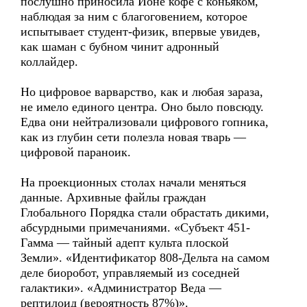
послушно приносила Ионе кофе с коньяком,
наблюдая за ним с благоговением, которое
испытывает студент-физик, впервые увидев,
как шаман с бубном чинит адронный
коллайдер.
Но цифровое варварство, как и любая зараза,
не имело единого центра. Оно было повсюду.
Едва они нейтрализовали цифрового гопника,
как из глубин сети полезла новая тварь —
цифровой параноик.
На проекционных столах начали меняться
данные. Архивные файлы граждан
Глобального Порядка стали обрастать дикими,
абсурдными примечаниями. «Субъект 451-
Гамма — тайный адепт культа плоской
Земли». «Идентификатор 808-Дельта на самом
деле биоробот, управляемый из соседней
галактики». «Администратор Веда —
рептилоид (вероятность 87%)».