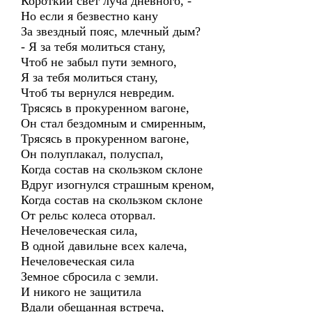
Короткий свет луча дневного, -
Но если я безвестно кану
За звездный пояс, млечный дым?
- Я за тебя молиться стану,
Чтоб не забыл пути земного,
Я за тебя молиться стану,
Чтоб ты вернулся невредим.
Трясясь в прокуренном вагоне,
Он стал бездомным и смиренным,
Трясясь в прокуренном вагоне,
Он полуплакал, полуспал,
Когда состав на скользком склоне
Вдруг изогнулся страшным креном,
Когда состав на скользком склоне
От рельс колеса оторвал.
Нечеловеческая сила,
В одной давильне всех калеча,
Нечеловеческая сила
Земное сбросила с земли.
И никого не защитила
Вдали обещанная встреча,