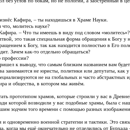
л без углов по бокам, но не пологий, а заострённый в ц
оизнёс Кафира, – ты находишься в Храме Науки.
 что, молитесь науке?
Кафира. – Что ты имеешь в виду под словом «молитесь»?
итвой, это такая специальная форма обращения к Богу у н
ращением к Богу, так как находится полностью в Его поле
дит. Зачем как-то отдельно обращаться?
по профессии?
ришел к выводу, что самым близким названием вам будет
ва занимаются не юристы, политики или депутаты, как у
ециализируются не на глобальных и часто абстрактных и
ира и общества, в котором мы живём.
ать прототипом храмов, которые строили у вас в Древней
ди которой возводили у вас подобные храмы, была с наш
ашим зодчим того времени с помощью разных изображений
 и одновременно военной стратегии и тактики. Это связа
да, когда мы ещё окончательно не отделились от Бурхада