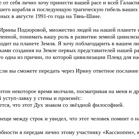
же от себя лично хочу принести вашей расе и всей Галак
шего корабля и последующую трагическую гибель ваших 
ых в августе 1991-го года на Тянь-Шане.
у Ирины Подзоровой, множество людей на нашей планете 
ленной, понимать вашу роль в развитии земной цивилиз
ходит на планете Земля. Я хочу поблагодарить в вашем ли
ами создания на Земле первых представителей нашей ра
это одна из причин, по которой цивилизации Плеяд для 
сли вы сможете передать через Ирину ответное послание 
итон некоторое время молчали, посматривая на меня и др
 уступ-лавку у стены и произнёс:
ется, что этот Дух знаком со звёздной философией.
 вещи между строк и увидел, что этот человек помнит о
обности я передам лично этому участнику «Кассиопеи», 