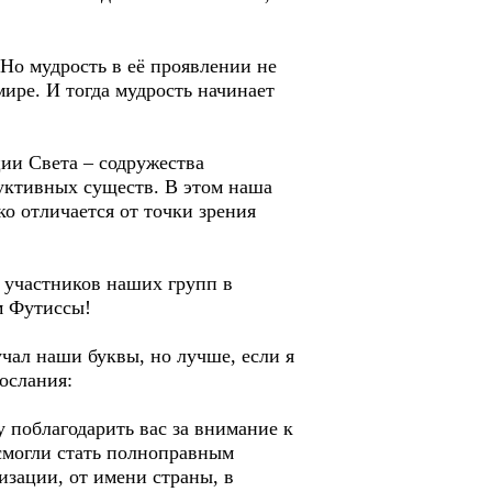
Но мудрость в её проявлении не
мире. И тогда мудрость начинает
ии Света – содружества
уктивных существ. В этом наша
ко отличается от точки зрения
з участников наших групп в
м Футиссы!
учал наши буквы, но лучше, если я
ослания:
у поблагодарить вас за внимание к
смогли стать полноправным
изации, от имени страны, в