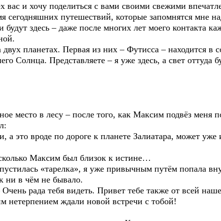
ех вас и хочу поделиться с вами своими свежими впечатл
я сегодняшних путешествий, которые запомнятся мне на
и будут здесь – даже после многих лет моего контакта 
ной.
а двух планетах. Первая из них – Футисса – находится в 
го Солнца. Представляете – я уже здесь, а свет оттуда 
нное место в лесу – после того, как Максим подвёз меня 
л:
, а это вроде по дороге к планете Залиатара, может уже
насколько Максим был близок к истине…
пустилась «тарелка», я уже привычным путём попала вну
 ни в чём не бывало.
– Очень рада тебя видеть. Привет тебе также от всей наш
им нетерпением ждали новой встречи с тобой!