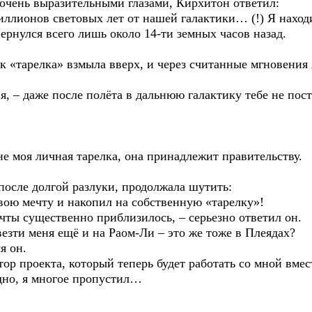
 очень выразительными глазами, Кирхитон ответил:
иллионов световых лет от нашей галактики… (!) Я находи
ернулся всего лишь около 14-ти земных часов назад.
ак «тарелка» взмыла вверх, и через считанные мгновения 
 я, – даже после полёта в дальнюю галактику тебе не по
не моя личная тарелка, она принадлежит правительству.
 после долгой разлуки, продолжала шутить:
вою мечту и накопил на собственную «тарелку»!
чты существенно приблизилось, – серьезно ответил он.
везти меня ещё и на Раом-Ли – это же тоже в Плеядах?
я он.
тор проекта, который теперь будет работать со мной вме
идно, я многое пропустил…