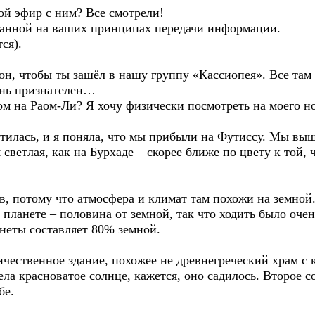
ой эфир с ним? Все смотрели!
нованной на ваших принципах передачи информации.
ся).
фон, чтобы ты зашёл в нашу группу «Кассиопея». Все там
чень признателен…
ом на Раом-Ли? Я хочу физически посмотреть на моего но
тилась, и я поняла, что мы прибыли на Футиссу. Мы выш
светлая, как на Бурхаде – скорее ближе по цвету к той, ч
 потому что атмосфера и климат там похожи на земной. 
а планете – половина от земной, так что ходить было оч
анеты составляет 80% земной.
чественное здание, похожее не древнегреческий храм с 
ела красноватое солнце, кажется, оно садилось. Второе 
бе.