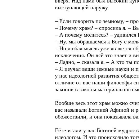
вверх. Над нами был высокий купо
выступающей наружу.
– Если говорить по земному, – пр
– Почему храм? – спросила я. – Вы
– А почему молитесь? – удивился 
– Ну, мы обращаемся к Богу с мол
– Но любая мысль уже является об
исключения. Он всё это знает и ви
– Ладно, – сказала я. – А кто ты 
– Я изучал ваши земные науки и п
у нас идеологией развития общест
отличие от вас наши философы сп
законов в законы материального м
Вообще весь этот храм можно счит
вас называли Богиней Афиной и ра
обожествили, и она показывала в
Её считали у вас Богиней мудрости
идеологом. И это происходило тог