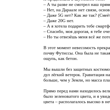
– А ты разве не смотрел наш прям
– Нет, на Дараале нет связи, ос
– Даже 5G нет? Как же так? (Смеёт
– Даже 20G нет.
– А я хотела подарить тебе смарт
– Спасибо, моя дорогая, я тебе о
– Но ты отвезёшь меня всё же пот
В этот момент невесомость прекра
почву Футиссы. Она была не такая 
ощупь, как бетон.
Мы вышли без защитных костюмов,
дул лёгкий ветерок. Гравитация н
больше, чем у Земли, но масса пл
Прямо перед нами находилось вели
было зеленоватого цвета, и я увид
цвета – располагалось высоко в не