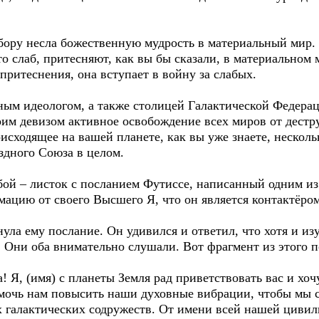
ору несла божественную мудрость в материальный мир. 
кто слаб, притесняют, как вы бы сказали, в материальном 
 притеснения, она вступает в войну за слабых.
ным идеологом, а также столицей Галактической Федерац
оим девизом активное освобождение всех миров от дестр
оисходящее на вашей планете, как вы уже знаете, несколь
здного Союза в целом.
обой – листок с посланием Футиссе, написанный одним и
мацию от своего Высшего Я, что он является контактёро
нула ему послание. Он удивился и ответил, что хотя и из
ь. Они оба внимательно слушали. Вот фрагмент из этого п
 Я, (имя) с планеты Земля рад приветствовать вас и хоч
мочь нам повысить наши духовные вибрации, чтобы мы 
х галактических содружеств. От имени всей нашей цивил