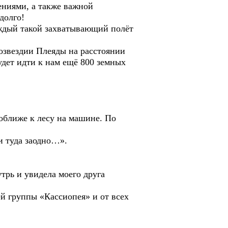
ениями, а также важной
долго!
каждый такой захватывающий полёт
созвездии Плеяды на расстоянии
будет идти к нам ещё 800 земных
поближе к лесу на машине. По
 и туда заодно…».
трь и увидела моего друга
ей группы «Кассиопея» и от всех