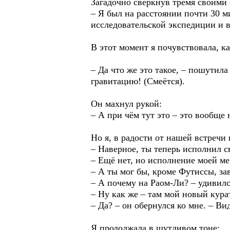
Загадочно сверкнув тремя своими
– Я был на расстоянии почти 30 м
исследовательской экспедиции и в
В этот момент я почувствовала, к
– Да что же это такое, – пошутила
гравитацию! (Смеётся).
Он махнул рукой:
– А при чём тут это – это вообще 
Но я, в радости от нашей встречи
– Наверное, ты теперь исполнил с
– Ещё нет, но исполнение моей ме
– А ты мог бы, кроме Футиссы, за
– А почему на Раом-Ли? – удивилс
– Ну как же – там мой новый кура
– Да? – он обернулся ко мне. – В
Я продолжала в шутливом тоне: