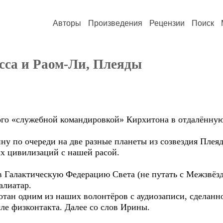
Авторы
Произведения
Рецензии
Поиск
сса и Раом-Ли, Плеяды
ого «служебной командировкой» Кирхитона в отдалённую
ну по очереди на две разные планеты из созвездия Плеяд
ых цивилизаций с нашей расой.
 в Галактическую Федерацию Света (не путать с Межзвёз
алиатар.
отан одним из наших волонтёров с аудиозаписи, сделанн
ле физконтакта. Далее со слов Ирины.