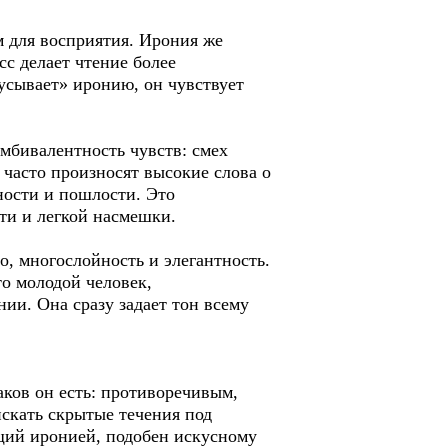
 для восприятия. Ирония же
сс делает чтение более
кусывает» иронию, он чувствует
мбивалентность чувств: смех
 часто произносят высокие слова о
ности и пошлости. Это
ти и легкой насмешки.
о, многослойность и элегантность.
о молодой человек,
ии. Она сразу задает тон всему
каков он есть: противоречивым,
искать скрытые течения под
ющий иронией, подобен искусному