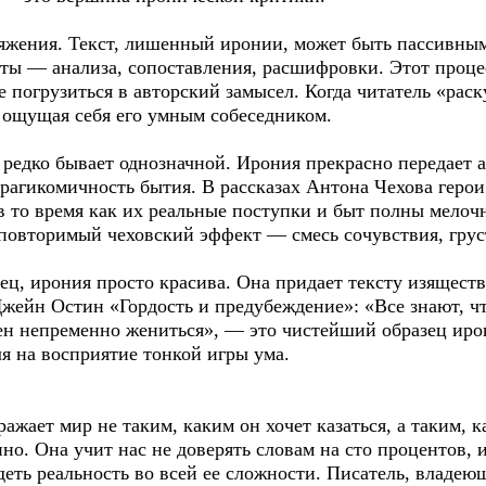
яжения. Текст, лишенный иронии, может быть пассивным
оты — анализа, сопоставления, расшифровки. Этот проце
е погрузиться в авторский замысел. Когда читатель «рас
, ощущая себя его умным собеседником.
редко бывает однозначной. Ирония прекрасно передает а
трагикомичность бытия. В рассказах Антона Чехова герои
в то время как их реальные поступки и быт полны мелоч
еповторимый чеховский эффект — смесь сочувствия, грус
ец, ирония просто красива. Она придает тексту изяществ
жейн Остин «Гордость и предубеждение»: «Все знают, чт
н непременно жениться», — это чистейший образец ирон
я на восприятие тонкой игры ума.
ажает мир не таким, каким он хочет казаться, а таким, 
. Она учит нас не доверять словам на сто процентов, 
деть реальность во всей ее сложности. Писатель, владе