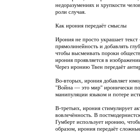
недоразумениях и хрупкости чело
роли случая.
Как ирония передаёт смыслы
Ирония не просто украшает текс
прямолинейность и добавлять глу
чтобы высмеивать пороки обществ
ирония проявляется в изображении
Через иронию Твен передаёт анти
Во-вторых, ирония добавляет юмор
"Война — это мир" иронически под
манипуляции языком и потере ист
В-третьих, ирония стимулирует ак
вовлечённость. В постмодернистск
Гумберт использует иронию, чтобы
образом, ирония передаёт сложны