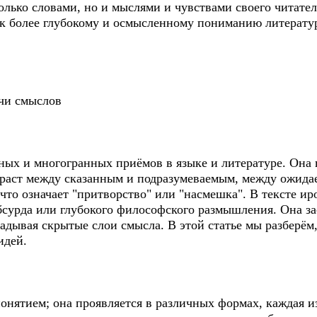
олько словами, но и мыслями и чувствами своего читателя
к более глубокому и осмысленному пониманию литерату
ачи смыслов
ых и многогранных приёмов в языке и литературе. Она п
траст между сказанным и подразумеваемым, между ожида
, что означает "притворство" или "насмешка". В тексте 
бсурда или глубокого философского размышления. Она за
гадывая скрытые слои смысла. В этой статье мы разберё
идей.
онятием; она проявляется в различных формах, каждая и