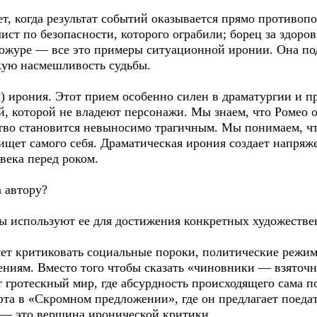
ет, когда результат событий оказывается прямо против
лист по безопасности, которого ограбили; борец за здоро
ожуре — все это примеры ситуационной иронии. Она под
кую насмешливость судьбы.
) ирония. Этот прием особенно силен в драматургии и про
й, которой не владеют персонажи. Мы знаем, что Ромео 
йство становится невыносимо трагичным. Мы понимаем, 
ищет самого себя. Драматическая ирония создает напряж
века перед роком.
 автору?
ы используют ее для достижения конкретных художестве
яет критиковать социальные пороки, политические режим
ниям. Вместо того чтобы сказать «чиновники — взяточн
 гротескный мир, где абсурдность происходящего сама по
та в «Скромном предложении», где он предлагает поеда
 — это вершина иронической критики.