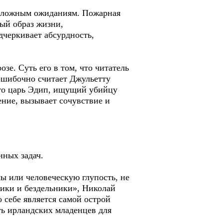
оположным ожиданиям. Пожарная
вый образ жизни,
черкивает абсурдность,
зе. Суть его в том, что читатель
ошибочно считает Джульетту
что царь Эдип, ищущий убийцу
ение, вызывает сочувствие и
нных задач.
ы или человеческую глупость, не
ики и бездельники», Николай
 себе является самой острой
ть ирландских младенцев для