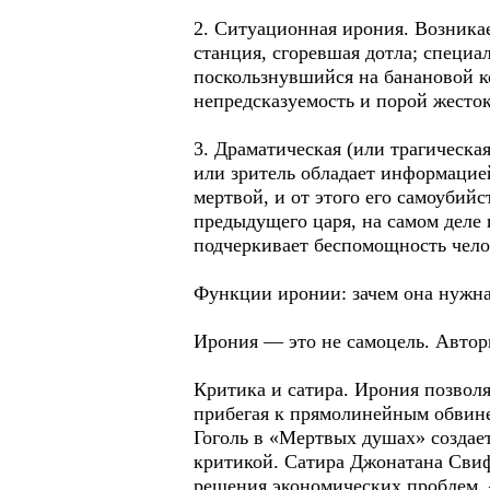
2. Ситуационная ирония. Возника
станция, сгоревшая дотла; специа
поскользнувшийся на банановой к
непредсказуемость и порой жесто
3. Драматическая (или трагическая
или зритель обладает информацие
мертвой, и от этого его самоуби
предыдущего царя, на самом деле 
подчеркивает беспомощность чело
Функции иронии: зачем она нужна
Ирония — это не самоцель. Автор
Критика и сатира. Ирония позвол
прибегая к прямолинейным обвине
Гоголь в «Мертвых душах» создает
критикой. Сатира Джонатана Свиф
решения экономических проблем,