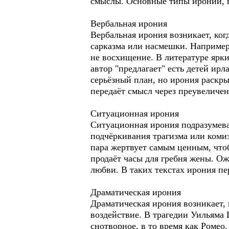
смыслы. Основные типы иронии, 
Вербальная ирония
Вербальная ирония возникает, ког
сарказма или насмешки. Например,
не восхищение. В литературе ярк
автор "предлагает" есть детей ир
серьёзный план, но ирония раскры
передаёт смысл через преувеличе
Ситуационная ирония
Ситуационная ирония подразумева
подчёркивания трагизма или комиз
пара жертвует самым ценным, чтоб
продаёт часы для гребня жены. О
любви. В таких текстах ирония пе
Драматическая ирония
Драматическая ирония возникает, 
воздействие. В трагедии Уильяма 
снотворное, в то время как Ромео,