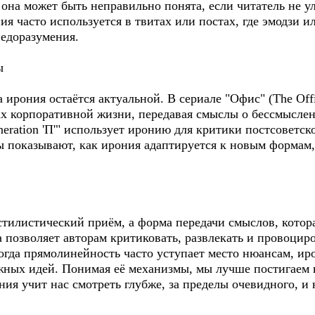
она может быть неправильно понята, если читатель не у
ния часто используется в твитах или постах, где эмодзи 
недоразумения.
ы
 ирония остаётся актуальной. В сериале "Офис" (The Off
ах корпоративной жизни, передавая смыслы о бессмысле
eration 'П'" использует иронию для критики постсоветск
ы показывают, как ирония адаптируется к новым формам
 стилистический приём, а форма передачи смыслов, кото
 позволяет авторам критиковать, развлекать и провоцир
огда прямолинейность часто уступает место нюансам, ир
ных идей. Понимая её механизмы, мы лучше постигаем н
ония учит нас смотреть глубже, за пределы очевидного, 