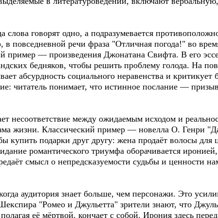
выделяемые в литературоведении, включают вербальную
да слова говорят одно, а подразумевается противоположн
 в повседневной речи фраза "Отличная погода!" во врем
ий пример — произведения Джонатана Свифта. В его эсс
ландских бедняков, чтобы решить проблему голода. На пов
вает абсурдность социального неравенства и критикует б
ние: читатель понимает, что истинное послание — призы
ет несоответствие между ожидаемым исходом и реальнос
ма жизни. Классический пример — новелла О. Генри "Да
ы купить подарки друг другу: жена продаёт волосы для 
жидание романтического триумфа оборачивается иронией
редаёт смысл о непредсказуемости судьбы и ценности нам
когда аудитория знает больше, чем персонажи. Это усил
Шекспира "Ромео и Джульетта" зрители знают, что Джуль
 полагая её мёртвой, кончает с собой. Ирония здесь пере