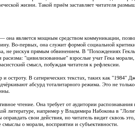
веческой жизни. Такой приём заставляет читателя размы
т — она является мощным средством коммуникации, позв
бину. Во-первых, она служит формой социальной критик
а, не рискуя прямым обвинением. В "Похождениях Гекль
 расизма: "цивилизованные" взрослые учат Гека морали,
расистский смысл, побуждая читателя к рефлексии.
 и остроту. В сатирических текстах, таких как "1984" Д
чёркивают абсурд тоталитарного режима. Это не только 
ины.
тивное чтение. Она требует от аудитории распознавания 
ой литературе, например у Владимира Набокова в "Лолит
 оправдать свои действия, но читатель видит сквозь эт
е смыслы о морали, восприятии и субъективности.