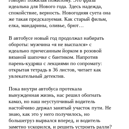
говорит пожилая пожилому. Это фраза
идеальна для Нового года. Здесь надежда,
спокойствие, верность. Новогодняя суета она
же такая предсказуемая. Как старый фильм,
елка, мандарины, оливье, брют…
В автобусе новый год продолжал набирать
обороты: мужчина «я не выспался» с
идеально причесанным йорком в розовой
вязаной шапочке с бантиком. Напротив
парень-кудряш с лекциями по сопромату:
открытая тетрадь в 36 листов, читает как
увлекательный детектив.
Пока внутри автобуса протекала
вынужденная жизнь, нас решил обогнать
камаз, но наш неуступчивый водитель
настойчиво держал занятый участок пути. Не
знаю, как это у него получилось, но
большегруз вырвался вперед, и водитель
заметно ускорился, и решить устроить ралли?