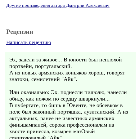
Другие произведения автора Дмитрий Алексиевич
Рецензии
Написать рецензию
Эх, задели за живое... В юности был неплохой
портвейн, португальский.
А из новых армянских коньяков хорош, говорят
знатоки, семилетний "Айк".
Или оказиально: Эх, поднесли пилюлю, нанесли
обиду, как ножом по сердцу шваркнули...
В пубертате, то бишь в Ювенте, не обсевком в
поле был законный портяшка, лузитанский. А из
актуальных, ранее не известных армянских
финьшампаней, сорока профессионалам на
хвосте принесла, козырен мазОвый
семигодовалый "Айк".