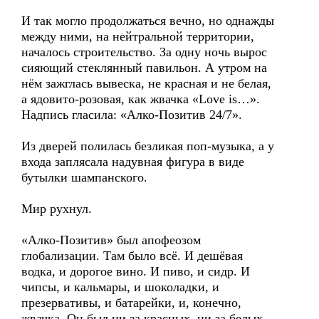
И так могло продолжаться вечно, но однажды
между ними, на нейтральной территории,
началось строительство. За одну ночь вырос
сияющий стеклянный павильон. А утром на
нём зажглась вывеска, не красная и не белая,
а ядовито-розовая, как жвачка «Love is…».
Надпись гласила: «Алко-Позитив 24/7».
Из дверей полилась безликая поп-музыка, а у
входа заплясала надувная фигура в виде
бутылки шампанского.
Мир рухнул.
«Алко-Позитив» был апофеозом
глобализации. Там было всё. И дешёвая
водка, и дорогое вино. И пиво, и сидр. И
чипсы, и кальмары, и шоколадки, и
презервативы, и батарейки, и, конечно,
жвачка. Он был ни за красных, ни за белых.