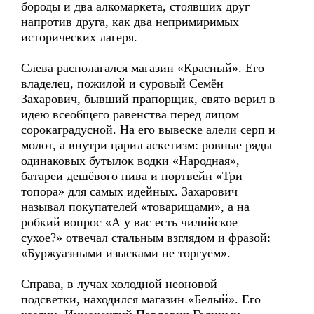
бороды и два алкомаркета, стоявших друг
напротив друга, как два непримиримых
исторических лагеря.
Слева располагался магазин «Красный». Его
владелец, пожилой и суровый Семён
Захарович, бывший прапорщик, свято верил в
идею всеобщего равенства перед лицом
сорокаградусной. На его вывеске алели серп и
молот, а внутри царил аскетизм: ровные ряды
одинаковых бутылок водки «Народная»,
батареи дешёвого пива и портвейн «Три
топора» для самых идейных. Захарович
называл покупателей «товарищами», а на
робкий вопрос «А у вас есть чилийское
сухое?» отвечал стальным взглядом и фразой:
«Буржуазными изысками не торгуем».
Справа, в лучах холодной неоновой
подсветки, находился магазин «Белый». Его