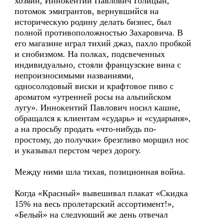
хозяин, Иннокентий Павлович Голицын,
потомок эмигрантов, вернувшийся на
историческую родину делать бизнес, был
полной противоположностью Захаровича. В
его магазине играл тихий джаз, пахло пробкой
и снобизмом. На полках, подсвеченных
индивидуально, стояли французские вина с
непроизносимыми названиями,
односолодовый виски и крафтовое пиво с
ароматом «утренней росы на альпийском
лугу». Иннокентий Павлович носил кашне,
обращался к клиентам «сударь» и «сударыня»,
а на просьбу продать «что-нибудь по-
простому, до получки» брезгливо морщил нос
и указывал перстом через дорогу.
Между ними шла тихая, позиционная война.
Когда «Красный» вывешивал плакат «Скидка
15% на весь пролетарский ассортимент!»,
«Белый» на следующий же день отвечал