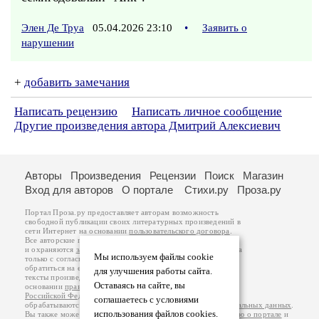
Элен Де Труа
05.04.2026 23:10
•
Заявить о
нарушении
+
добавить замечания
Написать рецензию
Написать личное сообщение
Другие произведения автора Дмитрий Алексиевич
Авторы
Произведения
Рецензии
Поиск
Магазин
Вход для авторов
О портале
Стихи.ру
Проза.ру
Портал Проза.ру предоставляет авторам возможность
свободной публикации своих литературных произведений в
сети Интернет на основании
пользовательского договора
.
Все авторские права на произведения принадлежат авторам
и охраняются
законом
. Перепечатка произведений возможна
Мы используем файлы cookie
только с согласия его автора, к которому вы можете
обратиться на его авторской странице. Ответственность за
для улучшения работы сайта.
тексты произведений авторы несут самостоятельно на
Оставаясь на сайте, вы
основании
правил публикации
и
законодательства
Российской Федерации
. Данные пользователей
соглашаетесь с условиями
обрабатываются на основании
Политики обработки персональных данных
.
использования файлов cookies.
Вы также можете посмотреть более подробную
информацию о портале
и