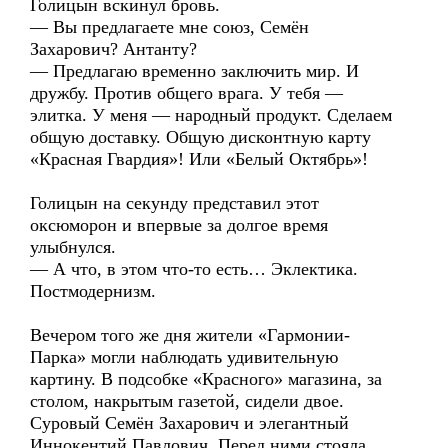
Голицын вскинул бровь.
— Вы предлагаете мне союз, Семён
Захарович? Антанту?
— Предлагаю временно заключить мир. И
дружбу. Против общего врага. У тебя —
элитка. У меня — народный продукт. Сделаем
общую доставку. Общую дисконтную карту
«Красная Гвардия»! Или «Белый Октябрь»!
Голицын на секунду представил этот
оксюморон и впервые за долгое время
улыбнулся.
— А что, в этом что-то есть… Эклектика.
Постмодернизм.
Вечером того же дня жители «Гармонии-
Парка» могли наблюдать удивительную
картину. В подсобке «Красного» магазина, за
столом, накрытым газетой, сидели двое.
Суровый Семён Захарович и элегантный
Иннокентий Павлович. Перед ними стояла