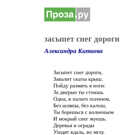
засыпет снег дороги
Александра Китаева
Засыпет снег дороги,
Завалит скаты крыш.
Пойду размять я ноги:
За дверью ты стоишь.
Одна, в пальто осеннем,
Без шляпы, без калош,
Ты борешься с волненьем
И мокрый снег жуешь.
Деревья и ограды
Уходят вдаль, во мглу.