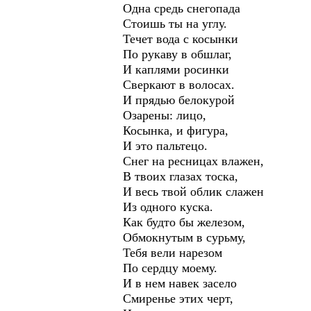
Одна средь снегопада
Стоишь ты на углу.
Течет вода с косынки
По рукаву в обшлаг,
И каплями росинки
Сверкают в волосах.
И прядью белокурой
Озарены: лицо,
Косынка, и фигура,
И это пальтецо.
Снег на ресницах влажен,
В твоих глазах тоска,
И весь твой облик слажен
Из одного куска.
Как будто бы железом,
Обмокнутым в сурьму,
Тебя вели нарезом
По сердцу моему.
И в нем навек засело
Смиренье этих черт,