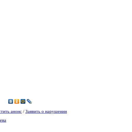
3
стить анонс
/
Заявить о нарушении
ева