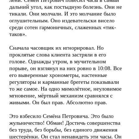
лени. Семён Петрович повесил часы в самый
дальний угол, как постыдную болезнь. Они не
тикали. Они молчали. И это молчание было
оглушительным. Оно издевательски висело
среди сотен гармоничных, слаженных «тик-
таков».
Сначала часовщик их игнорировал. Но
проклятые слова клиента застряли в его
голове. Однажды утром, в мучительном
порыве, он взглянул на них ровно в 10:08. Все
его выверенные хронометры, настенные
регуляторы и карманные брегеты показывали
то же самое. На одно мимолётное, неуловимое
мгновение, мёртвый механизм сравнялся с
живыми. Он был прав. Абсолютно прав.
Это взбесило Семёна Петровича. Это было
жульничество! Обман! Достичь совершенства
без труда, без борьбы, без единого движения
шестерёнки. Он стал ненавидеть эти часы. Он