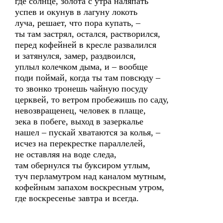
где солнце, золота с утра наляпать
успев и окунув в лагуну локоть
луча, решает, что пора купать, –
ты там застрял, остался, растворился,
перед кофейней в кресле развалился
и затянулся, замер, раздвоился,
уплыл колечком дыма, и – вообще
поди поймай, когда ты там повсюду –
то звонко тронешь чайную посуду
церквей, то ветром пробежишь по саду,
невозвращенец, человек в плаще,
зека в побеге, выход в зазеркалье
нашел – пускай хватаются за колья, –
исчез на перекрестке параллелей,
не оставляя на воде следа,
там обернулся ты буксиром утлым,
туч перламутром над каналом мутным,
кофейным запахом воскресным утром,
где воскресенье завтра и всегда.