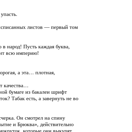
 упасть.
 исписанных листов — первый том
 в народ! Пусть каждая буква,
тит всю империю!
орогая, а эта… плотная,
ет качества…
ной бумаге из бакалеи шрифт
ток? Табак есть, а завернуть не во
счерка. Он смотрел на спину
Бытие и Брюква», действительно
амокруток, которые они выкурят,