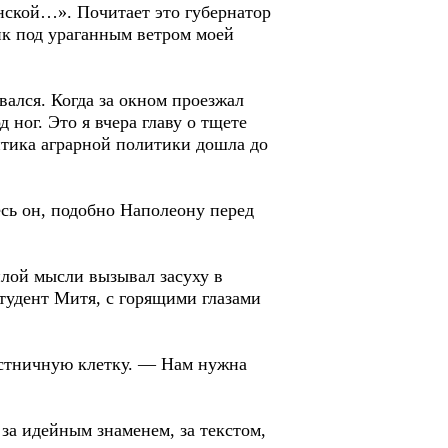
нской…». Почитает это губернатор
мик под ураганным ветром моей
ался. Когда за окном проезжал
 ног. Это я вчера главу о тщете
итика аграрной политики дошла до
сь он, подобно Наполеону перед
илой мысли вызывал засуху в
студент Митя, с горящими глазами
естничную клетку. — Нам нужна
за идейным знаменем, за текстом,