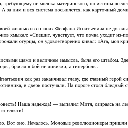
и, требующему не молока материнского, но истины вселе
ку. А за ним и вся система посыплется, как карточный до
воей жизнью и о планах Феофана Игнатьевича не догадыв
ов хмыкал: «Спешит, чувствует, что почва уходит из-под
орожали огурцы, он удовлетворенно кивал: «Ага, моя кр
кислыми щами и величием замысла, была его штабом. Зде
оры, бросал в бой не дивизии, а гиперболы.
натьевич как раз заканчивал главу, где главный герой с
отивника, в дверь постучали. На пороге стоял бледный 
овесть! Наша надежда! — выпалил Митя, озираясь на л
гательств!
ло. Вот оно. Началось. Молодые революционеры пришли 