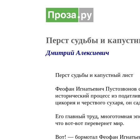
Перст судьбы и капуст
Дмитрий Алексиевич
Перст судьбы и капустный лист
Феофан Игнатьевич Пустозвонов сч
исторический процесс из податлив
цикория и черствого сухаря, он с
Его главный труд, многотомная эп
что вот-вот перевернет мир.
Вот! — бормотал Феофан Игнатье