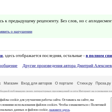
ь к предыдущему рецензенту. Без слов, но с аплодисмен
аявить о нарушении
ии
, здесь отображается последняя, остальные -
в полном спи
сообщение
Другие произведения автора Дмитрий Алексиев
к
Магазин
Вход для авторов
О портале
Стихи.ру
Проза.ру
ободной публикации своих литературных произведений в сети Интернет на основании
по
ся
законом
. Перепечатка произведений возможна только с согласия его автора, к котором
ры несут самостоятельно на основании
правил публикации
и
законодательства Российско
айлы cookie для улучшения работы сайта. Оставаясь на сайте, вы
ональных данных
. Вы также можете посмотреть более подробную
информацию о портал
условиями использования файлов cookies. Чтобы ознакомиться с Политикой
тысяч посетителей, которые в общей сумме просматривают более полумиллиона страниц 
ональных данных и файлов cookie,
нажмите здесь
.
афе указано по две цифры: количество просмотров и количество посетителей.