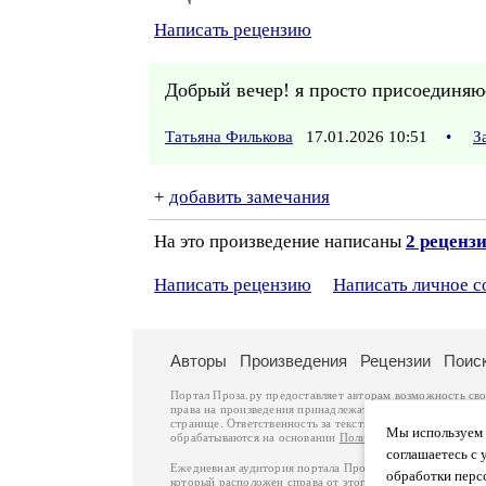
Написать рецензию
Добрый вечер! я просто присоединяюс
Татьяна Филькова
17.01.2026 10:51
•
З
+
добавить замечания
На это произведение написаны
2 реценз
Написать рецензию
Написать личное 
Авторы
Произведения
Рецензии
Поис
Портал Проза.ру предоставляет авторам возможность св
права на произведения принадлежат авторам и охраняют
странице. Ответственность за тексты произведений авто
Мы используем ф
обрабатываются на основании
Политики обработки перс
соглашаетесь с 
Ежедневная аудитория портала Проза.ру – порядка 100 
обработки перс
который расположен справа от этого текста. В каждой гр