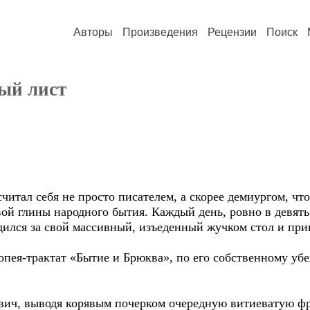
Авторы
Произведения
Рецензии
Поиск
ный лист
итал себя не просто писателем, а скорее демиургом, что
ой глины народного бытия. Каждый день, ровно в девять
адился за свой массивный, изъеденный жучком стол и пр
опея-трактат «Бытие и Брюква», по его собственному у
вич, выводя корявым почерком очередную витиеватую фр