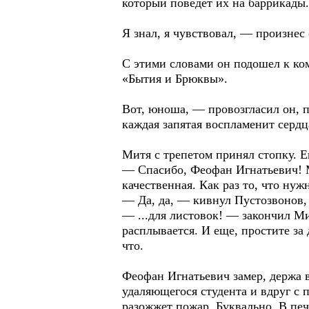
который поведет их на баррикады.
Я знал, я чувствовал, — произнес 
С этими словами он подошел к ко
«Бытия и Брюквы».
Вот, юноша, — провозгласил он, п
каждая запятая воспламенит серд
Митя с трепетом принял стопку. Е
— Спасибо, Феофан Игнатьевич! Мы
качественная. Как раз то, что нуж
— Да, да, — кивнул Пустозвонов,
— ...для листовок! — закончил Ми
расплывается. И еще, простите за д
что.
Феофан Игнатьевич замер, держа в
удаляющегося студента и вдруг с 
разожжет пожар. Буквально. В печ