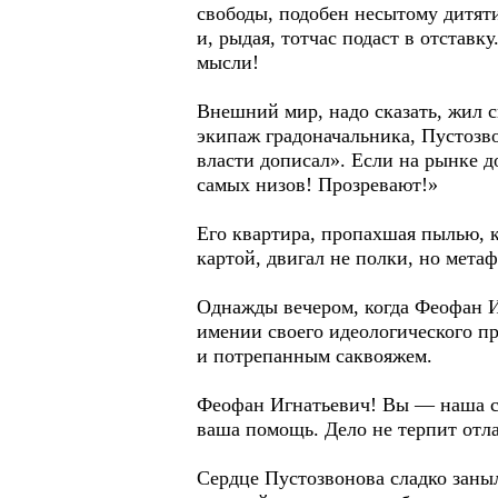
свободы, подобен несытому дитят
и, рыдая, тотчас подаст в отстав
мысли!
Внешний мир, надо сказать, жил с
экипаж градоначальника, Пустозвон
власти дописал». Если на рынке д
самых низов! Прозревают!»
Его квартира, пропахшая пылью, 
картой, двигал не полки, но метаф
Однажды вечером, когда Феофан Иг
имении своего идеологического пр
и потрепанным саквояжем.
Феофан Игнатьевич! Вы — наша с
ваша помощь. Дело не терпит отла
Сердце Пустозвонова сладко заны