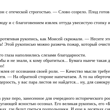
он с отеческой строгостью. — Слово созрело. Плод готов
моду и с благоговением извлек оттуда увесистую стопку
ротягивая рукопись, как Моисей скрижали. — Несите это
ца! Этой рукописью можно разжечь пожар, который очис
го глаза наполнились слезами благодарности.
 и не знали, к кому обратиться... Бумага нынче такая д
но!
 млея от осознания своей роли. — Качество мысли требу
тя. — На обратной стороне напечатаем. А то на оберточ
ерзость, у вас пара листов не найдется... ну, для самокру
 руке перо, занесенное для очередного исторического ро
пугающей ясностью осознал. Его великая рукопись, его «
ках, где будут греться подпольщики. И еще в десятках с