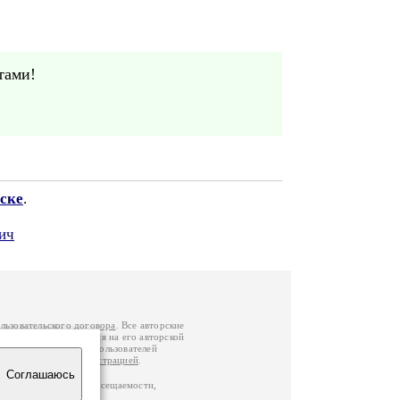
тами!
ске
.
ич
льзовательского договора
. Все авторские
у вы можете обратиться на его авторской
й Федерации
. Данные пользователей
е
и
связаться с администрацией
.
Соглашаюсь
по данным счетчика посещаемости,