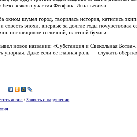
ю безо всякого участия Феофана Игнатьевича.
За окном шумел город, творилась история, катились эк
и совесть эпохи, впервые за долгие годы почувствовал с
ишь поставщиком отличной, плотной бумаги.
вывел новое название: «Субстанция и Свекольная Ботва».
ь упорная. Даже если ее главная роль — служить обертко
4
стить анонс
/
Заявить о нарушении
евич