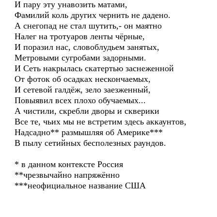
И пару эту унавозить матами,
Фамилий коль других чернить не дадено.
А снегопад не стал шутить,- он маятно
Налег на тротуаров ленты чёрные,
И поразил нас, словоблудьем занятых,
Метровыми сугробами задорными.
И Сеть накрылась скатертью заснеженной
От фоток об осадках нескончаемых,
И сетевой галдёж, зело заезженный,
Повыявил всех плохо обучаемых...
А чистили, скребли дворы и скверики
Все те, чьих мы не встретим здесь аккаунтов,
Надсадно** размышляя об Америке***
В пылу сетийных бесполезных раундов.
* в данном контексте Россия
**чрезвычайно напряжённо
***неофициальное название США