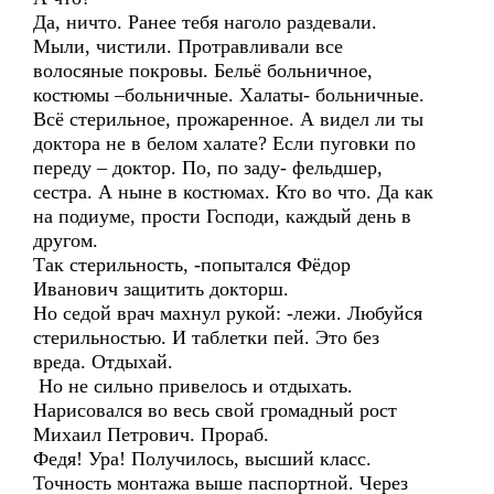
Да, ничто. Ранее тебя наголо раздевали.
Мыли, чистили. Протравливали все
волосяные покровы. Бельё больничное,
костюмы –больничные. Халаты- больничные.
Всё стерильное, прожаренное. А видел ли ты
доктора не в белом халате? Если пуговки по
переду – доктор. По, по заду- фельдшер,
сестра. А ныне в костюмах. Кто во что. Да как
на подиуме, прости Господи, каждый день в
другом.
Так стерильность, -попытался Фёдор
Иванович защитить докторш.
Но седой врач махнул рукой: -лежи. Любуйся
стерильностью. И таблетки пей. Это без
вреда. Отдыхай.
Но не сильно привелось и отдыхать.
Нарисовался во весь свой громадный рост
Михаил Петрович. Прораб.
Федя! Ура! Получилось, высший класс.
Точность монтажа выше паспортной. Через