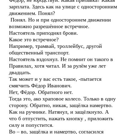
Фёдор, не юродствуй. Какая прибавка? Какая
зарплата. Здесь как на улице с односторонним
движением. Понял?
Понял. Но и при одностороннем движении
возможно разрешённое встречное.
Настоятель приподнял брови.
Какое это встречное?
Например, трамвай, троллейбус, другой
общественный транспорт.
Настоятель вздохнул. Не помнит он такого в
Правилах, хотя читал. И за рулём уже лет
двадцать.
Так может и у вас есть такое, -пытается
смягчить Фёдор Иванович.
Нет, Фёдор. Обратного нет.
Тогда это, ако храповое колесо. Только в одну
сторону. Обратно, никак, защёлка намертво.
Как на ручнике. Натянул, и защёлкнуло. А
что б отпустить, нажать кнопку , приложить
силу и попустится.
Во – во, защёлка и намертво, согласился