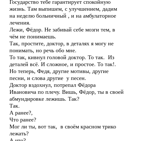
Государство тебе гарантирует спокойную
жизнь. Там выпишем, с улучшением, дадим
на неделю больничный , и на амбулаторное
лечения.
Лежи, Фёдор. Не забивай себе мозги тем, в
чём не понимаешь.
Так, простите, доктор, в деталях я могу не
понимать, но речь обо мне.
То так, кивнул головой доктор. То так. Из
деталей всё. И сложное, и простое. То так!.
Но теперь, Федя, другие мотивы, другие
песни, и слова другие у песен.
Доктор вздохнул, потрепал Фёдора
Ивановича по плечу. Вишь, Фёдор, ты в своей
абмундировке лежишь. Так?
Так.
А ранее?,
Что ранее?
Мог ли ты, вот так, в своём красном трико
лежать?
А что?