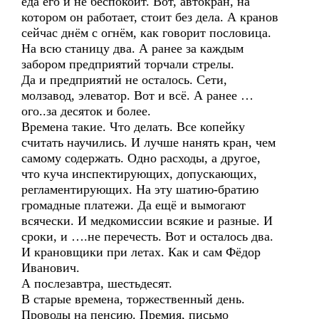
еда его и не беспокоит. Вот, автокран, на
котором он работает, стоит без дела. А кранов
сейчас днём с огнём, как говорит пословица.
На всю станицу два. А ранее за каждым
забором предприятий торчали стрелы.
Да и предприятий не осталось. Сети,
молзавод, элеватор. Вот и всё. А ранее …
ого..за десяток и более.
Времена такие. Что делать. Все копейку
считать научились. И лучше нанять кран, чем
самому содержать. Одно расходы, а другое,
что куча инспектирующих, допускающих,
регламентирующих. На эту шатию-братию
громадные платежи. Да ещё и вымогают
всячески. И медкомиссии всякие и разные. И
сроки, и ….не перечесть. Вот и осталось два.
И крановщики при летах. Как и сам Фёдор
Иванович.
А послезавтра, шестьдесят.
В старые времена, торжественный день.
Проводы на пенсию. Премия, письмо