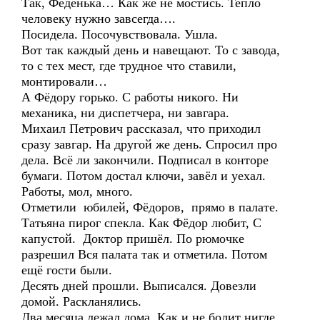
Так, Феденька… Как же не мостись. Тепло
человеку нужно завсегда….
Посидела. Посочувствовала. Ушла.
Вот так каждый день и навещают. То с завода,
то с тех мест, где трудное что ставили,
монтировали…
А Фёдору горько. С работы никого. Ни
механика, ни диспетчера, ни завгара.
Михаил Петрович рассказал, что приходил
сразу завгар. На другой же день. Спросил про
дела. Всё ли закончили. Подписал в конторе
бумаги. Потом достал ключи, завёл и уехал.
Работы, мол, много.
Отметили юбилей, Фёдоров, прямо в палате.
Татьяна пирог спекла. Как Фёдор любит, С
капустой. Доктор пришёл. По рюмочке
разрешил Вся палата так и отметила. Потом
ещё гости были.
Десять дней прошли. Выписался. Довезли
домой. Раскланялись.
Два месяца лежал дома. Как и не болит нигде.