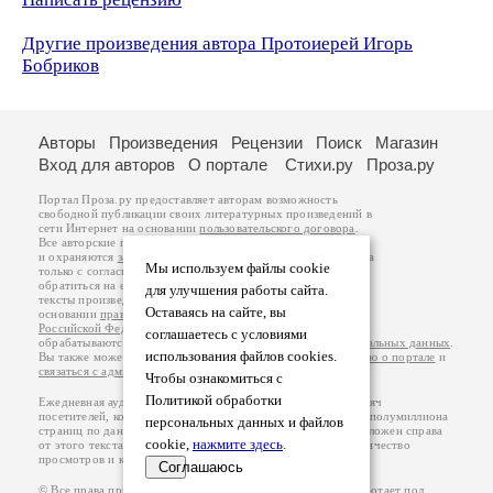
Другие произведения автора Протоиерей Игорь
Бобриков
Авторы
Произведения
Рецензии
Поиск
Магазин
Вход для авторов
О портале
Стихи.ру
Проза.ру
Портал Проза.ру предоставляет авторам возможность
свободной публикации своих литературных произведений в
сети Интернет на основании
пользовательского договора
.
Все авторские права на произведения принадлежат авторам
и охраняются
законом
. Перепечатка произведений возможна
Мы используем файлы cookie
только с согласия его автора, к которому вы можете
обратиться на его авторской странице. Ответственность за
для улучшения работы сайта.
тексты произведений авторы несут самостоятельно на
Оставаясь на сайте, вы
основании
правил публикации
и
законодательства
Российской Федерации
. Данные пользователей
соглашаетесь с условиями
обрабатываются на основании
Политики обработки персональных данных
.
использования файлов cookies.
Вы также можете посмотреть более подробную
информацию о портале
и
связаться с администрацией
.
Чтобы ознакомиться с
Политикой обработки
Ежедневная аудитория портала Проза.ру – порядка 100 тысяч
посетителей, которые в общей сумме просматривают более полумиллиона
персональных данных и файлов
страниц по данным счетчика посещаемости, который расположен справа
cookie,
нажмите здесь
.
от этого текста. В каждой графе указано по две цифры: количество
просмотров и количество посетителей.
Соглашаюсь
© Все права принадлежат авторам, 2000-2026. Портал работает под