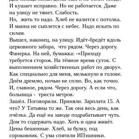
И кушает исправно. Но не работается. Даже
на улицу не тянет. Слабость.
Но, жить то надо. Хлеб не валится с потолка.
И манна не сыплется с небес. Надо искать по
силам.
Вышел, наконец, на улицу. Идёт-бредёт вдоль
церковного забора, что рядом. Через дорогу.
Фанерка. На ней, бумажка: -«Приходу
требуется сторож. На тёмное время суток. С
выполнением хозяйственных работ по двору».
Как специально для меня, мелькнуло в голове.
Днём дремлю, ночью не сплю. Во, как точно.
И, главное, рядом. Через дорогу. А если что,
больница - триста метров.
Зашёл. Поговорили. Приняли. Зарплата 15. А
что? У Татьяны то же. Так она весь день, как
пчёлка. Да ещё на заводе подрабатывает чуть.
Дом то содержать надо. Хоть и одна живёт.
Цены бешенные. Хлеб, за булку, под
сороковник. С ума спятили ИПэшники.