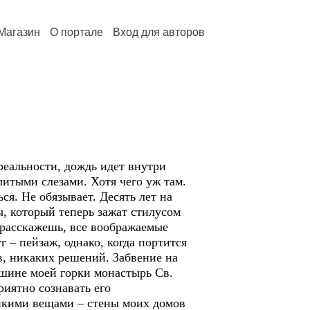
Магазин
О портале
Вход для авторов
 реальности, дождь идет внутри
литыми слезами. Хотя чего уж там.
ься. Не обязывает. Десять лет на
, который теперь зажат стилусом
е расскажешь, все воображаемые
г – пейзаж, однако, когда портится
ов, никаких решений. Забвение на
ршине моей горки монастырь Св.
приятно сознавать его
упкими вещами – стены моих домов