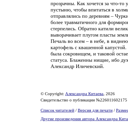
прозрачны. Как хочется за что-то 
пустыню, чтобы впитаться в холмы
отправлялись по деревням – Чурки
более травматичного для формиров
стерпелись. Обратно катили велик
выворачивает плугом пласты земли
Печаль во всем – в небе, в видне
картофель с квашенной капустой.
была сокровищем, и таковой остае
статуса. Блаженны нищие, ибо дух
Александр Иличевский.
© Copyright:
Александра Китаева
, 2026
Свидетельство о публикации №22601160217
Список читателей
/
Версия для печати
/
Разме
Другие произведения автора Александра Кита