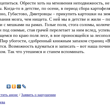
уцепиться. Обрести хоть на мгновения неподвижность, не
. Когда-то в детстве, по осени, в период сбора картофел
но, Губастово, Дмитровцы – прикупить картошки на зиму
ания мозга, чем нищета. С ней мы в детстве и жили – п
и с мешками на рамах. Голые поля, стога соломы, колюч
 под озимые, стая грачей перелетает за ним вслед, успе
ющемся по краю поля лесе, в вое проносящейся за лесопо
 Пир убогости, сдобренный книжным запахом страниц «В
тся. Возможность вдуматься и записать – вот наша почи
ом. Так что утешимся и станем вспоминать.
5
стить анонс
/
Заявить о нарушении
ева