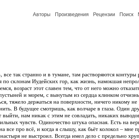
Авторы
Произведения
Рецензии
Поиск
, все так странно и в тумане, там растворяются контуры
я по склонам Иудейских гор, как жизнь, намокшая непро
емся, возраст этот славен тем, что от него можно отказат
пустыней и морем, с вынутым из сердца клинком отчизны
ься, тяжело держаться на поверхности, ничего никому н
нить. В будущее смотришь, как волчаре в глаза. Один дру
ят выйти, нам никак с этим не совладать, никаких вывод
сильных чувств. Одиночество штука опасная. Есть на ве
на все про всё, и когда я слышу, как бьёт колокол – мне 
онастыря не выстроил. Всегда имел дело с предельно хр