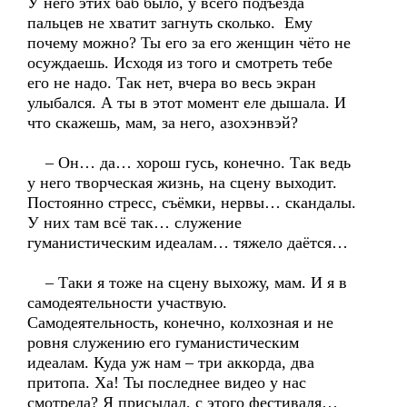
У него этих баб было, у всего подъезда
пальцев не хватит загнуть сколько. Ему
почему можно? Ты его за его женщин чёто не
осуждаешь. Исходя из того и смотреть тебе
его не надо. Так нет, вчера во весь экран
улыбался. А ты в этот момент еле дышала. И
что скажешь, мам, за него, азохэнвэй?
– Он… да… хорош гусь, конечно. Так ведь
у него творческая жизнь, на сцену выходит.
Постоянно стресс, съёмки, нервы… скандалы.
У них там всё так… служение
гуманистическим идеалам… тяжело даётся…
– Таки я тоже на сцену выхожу, мам. И я в
самодеятельности участвую.
Самодеятельность, конечно, колхозная и не
ровня служению его гуманистическим
идеалам. Куда уж нам – три аккорда, два
притопа. Ха! Ты последнее видео у нас
смотрела? Я присылал, с этого фестиваля…