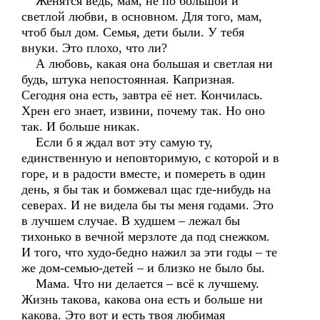
Женятся ведь, мам, не по большой и
светлой любви, в основном. Для того, мам,
чтоб был дом. Семья, дети были. У тебя
внуки. Это плохо, что ли?
А любовь, какая она большая и светлая ни
будь, штука непостоянная. Капризная.
Сегодня она есть, завтра её нет. Кончилась.
Хрен его знает, извини, почему так. Но оно
так. И больше никак.
Если б я ждал вот эту самую ту,
единственную и неповторимую, с которой и в
горе, и в радости вместе, и помереть в один
день, я бы так и бомжевал щас где-нибудь на
северах. И не видела бы ты меня годами. Это
в лучшем случае. В худшем – лежал бы
тихонько в вечной мерзлоте да под снежком.
И того, что худо-бедно нажил за эти годы – те
же дом-семью-детей – и близко не было бы.
Мама. Что ни делается – всё к лучшему.
Жизнь такова, какова она есть и больше ни
какова. Это вот и есть твоя любимая