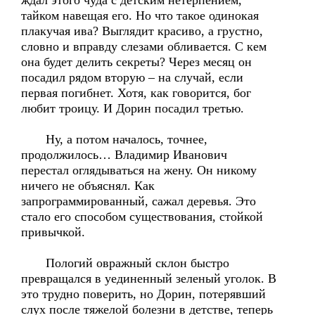
ждал этого чуда с детским нетерпением,
тайком навещая его. Но что такое одинокая
плакучая ива? Выглядит красиво, а грустно,
словно и вправду слезами обливается. С кем
она будет делить секреты? Через месяц он
посадил рядом вторую – на случай, если
первая погибнет. Хотя, как говорится, бог
любит троицу. И Дорин посадил третью.
Ну, а потом началось, точнее,
продолжилось… Владимир Иванович
перестал оглядываться на жену. Он никому
ничего не объяснял. Как
запрограммированный, сажал деревья. Это
стало его способом существования, стойкой
привычкой.
Пологий овражный склон быстро
превращался в уединенный зеленый уголок. В
это трудно поверить, но Дорин, потерявший
слух после тяжелой болезни в детстве, теперь