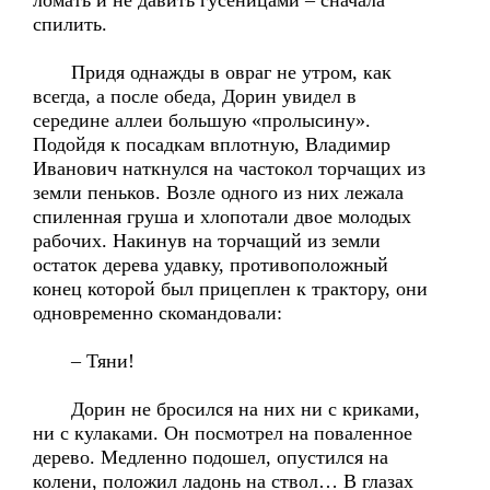
ломать и не давить гусеницами – сначала
спилить.
Придя однажды в овраг не утром, как
всегда, а после обеда, Дорин увидел в
середине аллеи большую «пролысину».
Подойдя к посадкам вплотную, Владимир
Иванович наткнулся на частокол торчащих из
земли пеньков. Возле одного из них лежала
спиленная груша и хлопотали двое молодых
рабочих. Накинув на торчащий из земли
остаток дерева удавку, противоположный
конец которой был прицеплен к трактору, они
одновременно скомандовали:
– Тяни!
Дорин не бросился на них ни с криками,
ни с кулаками. Он посмотрел на поваленное
дерево. Медленно подошел, опустился на
колени, положил ладонь на ствол… В глазах