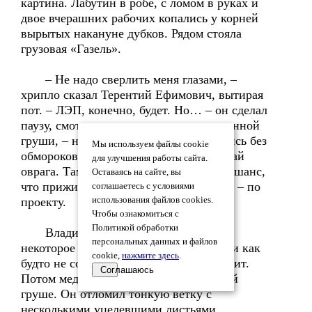
картина. Лабутин в робе, с ломом в руках и
двое вчерашних рабочих копались у корней
вырытых накануне дубков. Рядом стояла
грузовая «Газель».
– Не надо сверлить меня глазами, –
хрипло сказал Терентий Ефимович, вытирая
пот. – ЛЭП, конечно, будет. Но… – он сделал
паузу, смотря куда-то в сторону поваленной
груши, – но впредь хотелось бы обойтись без
Мы используем файлы cookie
обмороков. Молодые пересадим. На край
для улучшения работы сайта.
оврага. Там земля, конечно, не пух, но шанс,
Оставаясь на сайте, вы
что приживутся, есть. А центр… центр – по
соглашаетесь с условиями
проекту.
использования файлов cookies.
Чтобы ознакомиться с
Политикой обработки
Владимир Иванович постоял еще
персональных данных и файлов
некоторое время, наблюдая за работой и как
cookie,
нажмите здесь
.
будто не совсем понимая, что происходит.
Соглашаюсь
Потом медленно подошёл к поваленной
груше. Он отломил тонкую ветку с
несколькими уцелевшими листьями,