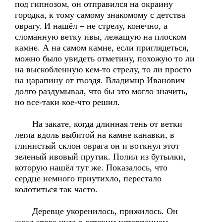
под гипнозом, он отправился на окраину
городка, к тому самому знакомому с детства
оврагу. И нашёл – не стрелу, конечно, а
сломанную ветку ивы, лежащую на плоском
камне. А на самом камне, если приглядеться,
можно было увидеть отметину, похожую то ли
на выскобленную кем-то стрелу, то ли просто
на царапину от гвоздя. Владимир Иванович
долго раздумывал, что бы это могло значить,
но все-таки кое-что решил.
На закате, когда длинная тень от ветки
легла вдоль выбитой на камне канавки, в
глинистый склон оврага он и воткнул этот
зеленый ивовый прутик. Полил из бутылки,
которую нашёл тут же. Показалось, что
сердце немного приутихло, перестало
колотиться так часто.
Деревце укоренилось, прижилось. Он