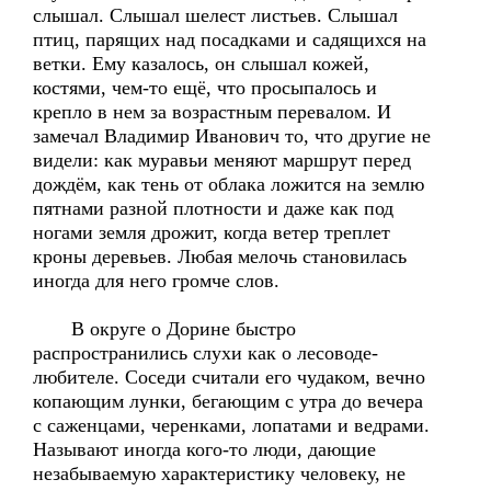
слышал. Слышал шелест листьев. Слышал
птиц, парящих над посадками и садящихся на
ветки. Ему казалось, он слышал кожей,
костями, чем-то ещё, что просыпалось и
крепло в нем за возрастным перевалом. И
замечал Владимир Иванович то, что другие не
видели: как муравьи меняют маршрут перед
дождём, как тень от облака ложится на землю
пятнами разной плотности и даже как под
ногами земля дрожит, когда ветер треплет
кроны деревьев. Любая мелочь становилась
иногда для него громче слов.
В округе о Дорине быстро
распространились слухи как о лесоводе-
любителе. Соседи считали его чудаком, вечно
копающим лунки, бегающим с утра до вечера
с саженцами, черенками, лопатами и ведрами.
Называют иногда кого-то люди, дающие
незабываемую характеристику человеку, не