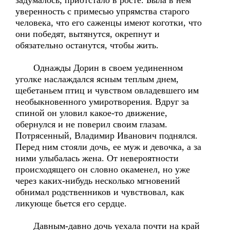
задумалось, приотстало в росте. Была в нем
уверенность с примесью упрямства старого
человека, что его саженцы имеют коготки, что
они победят, вытянутся, окрепнут и
обязательно останутся, чтобы жить.
Однажды Дорин в своем уединенном
уголке наслаждался ясным теплым днем,
щебетаньем птиц и чувством овладевшего им
необыкновенного умиротворения. Вдруг за
спиной он уловил какое-то движение,
обернулся и не поверил своим глазам.
Потрясенный, Владимир Иванович поднялся.
Перед ним стояли дочь, ее муж и девочка, а за
ними улыбалась жена. От невероятности
происходящего он словно окаменел, но уже
через каких-нибудь несколько мгновений
обнимал родственников и чувствовал, как
ликующе бьется его сердце.
Давным-давно дочь уехала почти на край