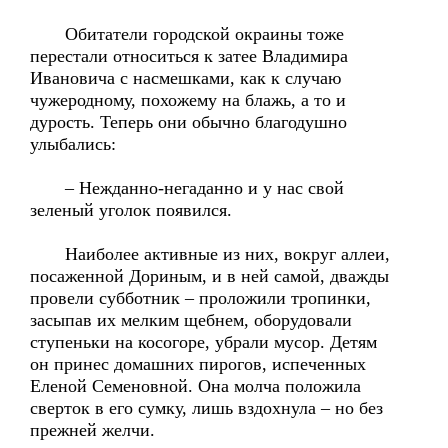
Обитатели городской окраины тоже
перестали относиться к затее Владимира
Ивановича с насмешками, как к случаю
чужеродному, похожему на блажь, а то и
дурость. Теперь они обычно благодушно
улыбались:
– Нежданно-негаданно и у нас свой
зеленый уголок появился.
Наиболее активные из них, вокруг аллеи,
посаженной Дориным, и в ней самой, дважды
провели субботник – проложили тропинки,
засыпав их мелким щебнем, оборудовали
ступеньки на косогоре, убрали мусор. Детям
он принес домашних пирогов, испеченных
Еленой Семеновной. Она молча положила
сверток в его сумку, лишь вздохнула – но без
прежней желчи.