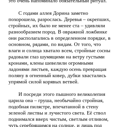
это очень напоминало обязательный ритуал.
С годами аллея Дорина заметно
похорошела, разрослась. Деревья – окрепших,
стройных, их было не менее ста – удивляли
разнообразием пород. В овражной ложбинке
они располагались в определенном порядке, в
основном, рядами, по видам. От того, что
влаги и солнца хватало всем, стройные сосны
радовали глаз шумящими на ветру густыми
кронами, клены шевелили огромными
ладонями листьев, каждую осень превращая
поляну в огненный ковер, дубки хвастались
упрямой силой корявых ветвей.
И посреди этого пышного великолепия
царила она – груша, необычайно стройная,
подобная пилястре, впечатанной в стену
зеленой листвы и лучистого света. Её ствол
поднимался вверх чистым, светлым отливом,
чуть серебрящимся на солнце, и лишь под