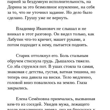
парней за бездумную исполнительность, на
Дорина за это безмолвное изумление, на себя
за то, что не уточнил задание. Но дело было
сделано. Грушу уже не вернуть.
Владимир Иванович не слышал и не
вникал в этот разговор. Он видел только, как
Лабутин что-то кричит, машет руками, а
потом подходит к нему, пытается поднять.
Старик оттолкнул его. Боль стальным
обручем стиснула грудь. Дышалось тяжело.
Со лба струился пот. В ушах стояла та самая,
знакомая с детства, густая, ватная тишина, но
теперь она давила на виски. Тело медленно,
головой вниз повалилось на землю. Глаза
закрылись.
Елена Семёновна примчалась, вызванная
кем-то из соседей. Увидев мужа, лежащего
возле поваленного дерева, она не бросилась к