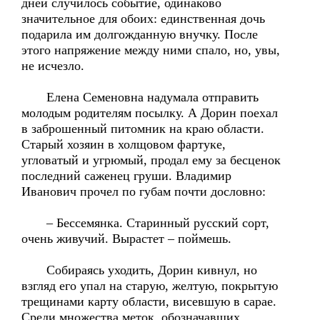
дней случилось событие, одинаково
значительное для обоих: единственная дочь
подарила им долгожданную внучку. После
этого напряжение между ними спало, но, увы,
не исчезло.
Елена Семеновна надумала отправить
молодым родителям посылку. А Дорин поехал
в заброшенный питомник на краю области.
Старый хозяин в холщовом фартуке,
угловатый и угрюмый, продал ему за бесценок
последний саженец груши. Владимир
Иванович прочел по губам почти дословно:
– Бессемянка. Старинный русский сорт,
очень живучий. Вырастет – поймешь.
Собираясь уходить, Дорин кивнул, но
взгляд его упал на старую, желтую, покрытую
трещинами карту области, висевшую в сарае.
Среди множества меток, обозначавших,