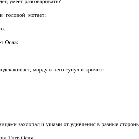
одец умеет разговаривать?
 и головой мотает:
то.
т Осла:
одскакивает, морду в него сунул и кричит:
ицами захлопал и ушами от удивления в разные стороны
жил Тигр Ослу.