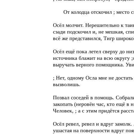
От колодца отскочил ; место св
Осёл молчит. Нерешительно к таин
сзади подскочил и, не мешкая, сп
всё же представился, Тигр широко
Осёл ещё пока летел сверху до ни
источника блажит на всю округу ;
выручать верного помощника. Уви
; Нет, одному Осла мне не достат
вызволишь.
Позвал соседей в помощь. Собрали
закопать (неровён час, кто ещё в 
Человек, ; а с этим придётся расст
Осёл ревел, ревел и вдруг замолк.
ушастая на поверхности вдруг поя