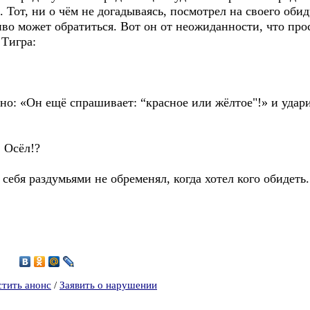
. Тот, ни о чём не догадываясь, посмотрел на своего об
иво может обратиться. Вот он от неожиданности, что прос
 Тигра:
но: «Он ещё спрашивает: “красное или жёлтое"!» и удари
, Осёл!?
себя раздумьями не обременял, когда хотел кого обидеть.
5
стить анонс
/
Заявить о нарушении