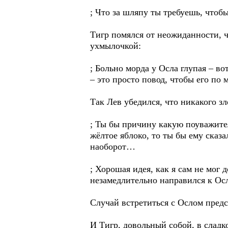
; Что за шляпу ты требуешь, чтоб
Тигр помялся от неожиданности, ч
ухмылочкой:
; Больно морда у Осла глупая – во
– это просто повод, чтобы его по 
Так Лев убедился, что никакого з
; Ты бы причину какую поуважите
жёлтое яблоко, то ты бы ему сказа
наоборот…
; Хорошая идея, как я сам не мог 
незамедлительно направился к Осл
Случай встретиться с Ослом предс
И Тигр, довольный собой, в сладк