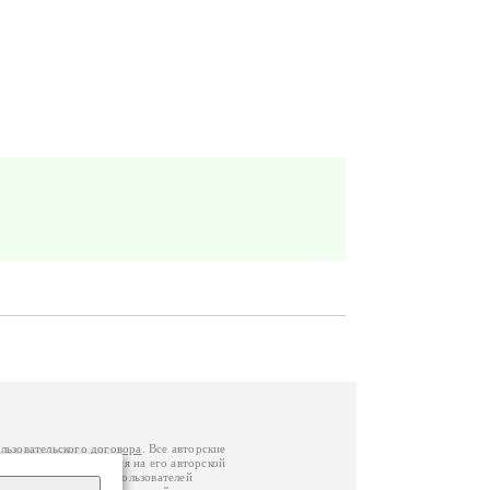
льзовательского договора
. Все авторские
у вы можете обратиться на его авторской
й Федерации
. Данные пользователей