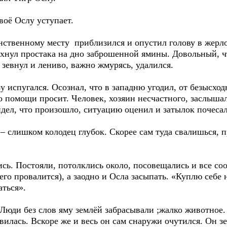
оё Ослу уступает.
ственному месту приблизился и опустил голову в жерло 
ихнул простака на дно заброшенной ямины. Довольный, ч
 зевнул и лениво, важно жмурясь, удалился.
зу испугался. Осознал, что в западню угодил, от безысхо
о помощи просит. Человек, хозяин несчастного, заслыша
дел, что произошло, ситуацию оценил и затылок почесал
ь – слишком колодец глубок. Скорее сам туда свалишься,
сь. Постояли, потолклись около, посовещались и все со
него провалится), а заодно и Осла засыпать. «Куплю себе 
аться».
 Люди без слов яму землёй забрасывали ;жалко животное.
вилась. Вскоре же и весь он сам снаружи очутился. Он зе