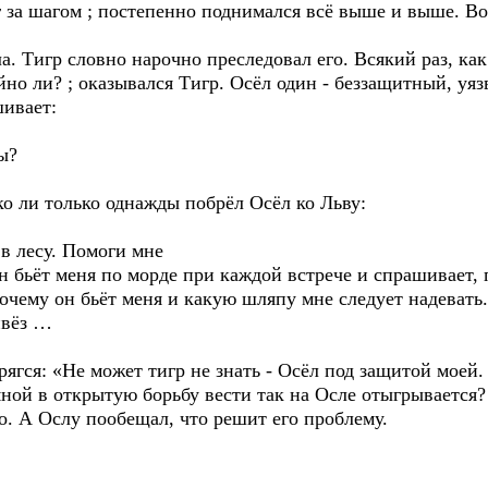
 за шагом ; постепенно поднимался всё выше и выше. Вот
а. Тигр словно нарочно преследовал его. Всякий раз, ка
йно ли? ; оказывался Тигр. Осёл один - беззащитный, уяз
шивает:
ы?
ко ли только однажды побрёл Осёл ко Льву:
в лесу. Помоги мне
 бьёт меня по морде при каждой встрече и спрашивает, 
чему он бьёт меня и какую шляпу мне следует надевать.
ивёз …
ягся: «Не может тигр не знать - Осёл под защитой моей.
мной в открытую борьбу вести так на Осле отыгрывается? 
о. А Ослу пообещал, что решит его проблему.