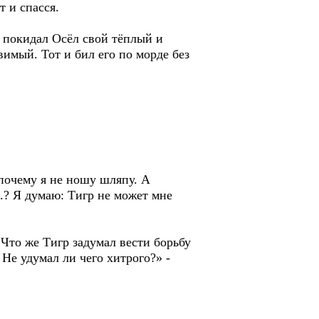
 и спасся.
к покидал Осёл свой тёплый и
вимый. Тот и бил его по морде без
почему я не ношу шляпу. А
.? Я думаю: Тигр не может мне
 Что же Тигр задумал вести борьбу
Не удумал ли чего хитрого?» -