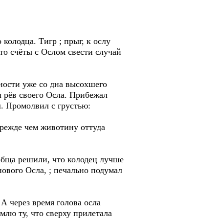
колодца. Тигр ; прыг, к ослу
то счёты с Ослом свести случай
дности уже со дна высохшего
л рёв своего Осла. Прибежал
. Промолвил с грустью:
 прежде чем животину оттуда
обща решили, что колодец лучше
нового Осла, ; печально подумал
 А через время голова осла
млю ту, что сверху прилетала