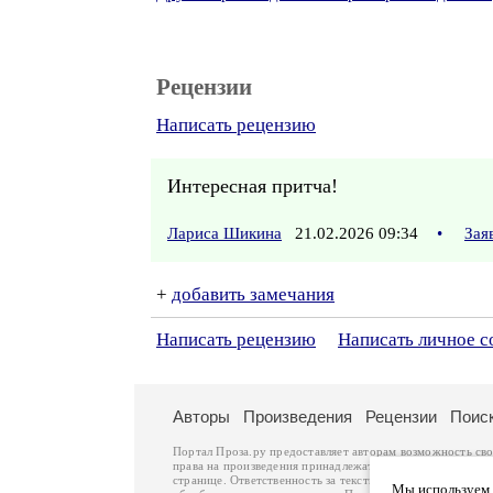
Рецензии
Написать рецензию
Интересная притча!
Лариса Шикина
21.02.2026 09:34
•
Зая
+
добавить замечания
Написать рецензию
Написать личное 
Авторы
Произведения
Рецензии
Поис
Портал Проза.ру предоставляет авторам возможность св
права на произведения принадлежат авторам и охраняют
странице. Ответственность за тексты произведений авто
Мы используем ф