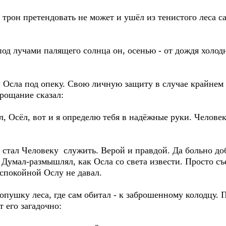
 трон претендовать не может и ушёл из тенистого леса с
од лучами палящего солнца он, осенью - от дождя холодно
ял Осла под опеку. Свою личную защиту в случае крайне
прощание сказал:
 Осёл, вот и я определю тебя в надёжные руки. Человек 
 стал Человеку служить. Верой и правдой. Да больно д
 Думал-размышлял, как Осла со света извести. Просто съе
спокойной Ослу не давал.
опушку леса, где сам обитал - к заброшенному колодцу.
 его загадочно: