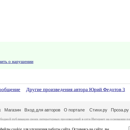
вить о нарушении
сообщение
Другие произведения автора Юрий Федотов 3
к
Магазин
Вход для авторов
О портале
Стихи.ру
Проза.ру
ободной публикации своих литературных произведений в сети Интернет на основании
по
ся
законом
. Перепечатка произведений возможна только с согласия его автора, к котором
ры несут самостоятельно на основании
правил публикации
и
законодательства Российско
айлы cookie для улучшения работы сайта. Оставаясь на сайте, вы