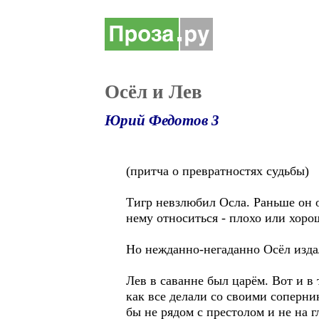
Осёл и Лев
Юрий Федотов 3
(притча о превратностях судьбы)
Тигр невзлюбил Осла. Раньше он о
нему относиться - плохо или хорош
Но нежданно-негаданно Осёл издал
Лев в саванне был царём. Вот и в 
как все делали со своими соперни
бы не рядом с престолом и не на гл