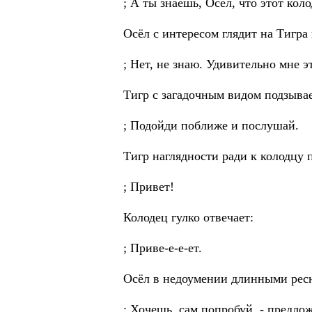
; А ты знаешь, Осёл, что этот кол
Осёл с интересом глядит на Тигра
; Нет, не знаю. Удивительно мне э
Тигр с загадочным видом подзывае
; Подойди поближе и послушай.
Тигр наглядности ради к колодцу п
; Привет!
Колодец гулко отвечает:
; Приве-е-е-ет.
Осёл в недоумении длинными ресн
; Хочешь, сам попробуй, - предло