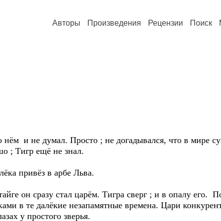
Авторы
Произведения
Рецензии
Поиск
 нём и не думал. Просто ; не догадывался, что в мире су
о ; Тигр ещё не знал.
ёка привёз в арбе Льва.
тайге он сразу стал царём. Тигра сверг ; и в опалу его.
ками в те далёкие незапамятные времена. Цари конкурен
азах у простого зверья.