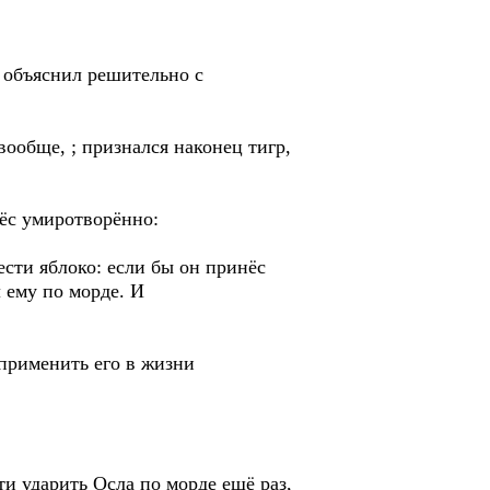
и объяснил решительно с
вообще, ; признался наконец тигр,
нёс умиротворённо:
сти яблоко: если бы он принёс
л ему по морде. И
ю применить его в жизни
и ударить Осла по морде ещё раз,