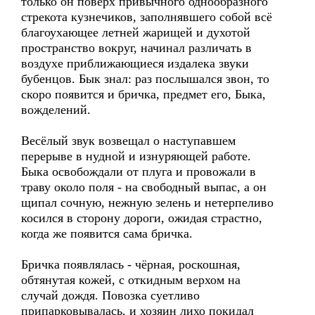
только он поверх привычного однообразного
стрекота кузнечиков, заполнявшего собой всё
благоухающее летней жарищей и духотой
пространство вокруг, начинал различать в
воздухе приближающиеся издалека звуки
бубенцов. Бык знал: раз послышался звон, то
скоро появится и бричка, предмет его, Быка,
вожделений.
Весёлый звук возвещал о наступавшем
перерыве в нудной и изнуряющей работе.
Быка освобождали от плуга и провожали в
траву около поля - на свободный выпас, а он
щипал сочную, нежную зелень и нетерпеливо
косился в сторону дороги, ожидая страстно,
когда же появится сама бричка.
Бричка появлялась - чёрная, роскошная,
обтянутая кожей, с откидным верхом на
случай дождя. Повозка суетливо
припарковывалась, и хозяин лихо покидал