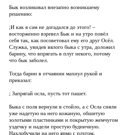
Бык возликовал внезапно возникшему
решению:
;И как я сам не догадался до этого! –
восторженно взревел Бык и на утро повёл
себя так, как посоветовал ему его друг Осёл.
Служка, увидев вялого быка с утра, доложил
барину, что впрягать в плуг некого, потому
что бык заболел.
Тогда барин в отчаянии махнул рукой и
приказал:
; Запрягай осла, пусть тот пашет.
Быка с поля вернули в стойло, а с Осла сняли
уже надетую на него кожаную, обшитую
золотыми пластинками и покрытую жемчугом
уздечку и надели простую будничную.
Нахлобучили на него ярмо с плугом.