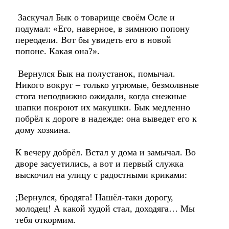
Заскучал Бык о товарище своём Осле и
подумал: «Его, наверное, в зимнюю попону
переодели. Вот бы увидеть его в новой
попоне. Какая она?».
Вернулся Бык на полустанок, помычал.
Никого вокруг – только угрюмые, безмолвные
стога неподвижно ожидали, когда снежные
шапки покроют их макушки. Бык медленно
побрёл к дороге в надежде: она выведет его к
дому хозяина.
К вечеру добрёл. Встал у дома и замычал. Во
дворе засуетились, а вот и первый служка
выскочил на улицу с радостными криками:
;Вернулся, бродяга! Нашёл-таки дорогу,
молодец! А какой худой стал, доходяга… Мы
тебя откормим.