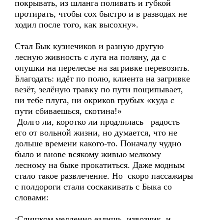
покрывать, из шланга поливать и губкой
протирать, чтобы сох быстро и в разводах не
ходил после того, как высохну».
Стал Бык кузнечиков и разную другую
лесную живность с луга на поляну, да с
опушки на перелесье на загривке перевозить.
Благодать: идёт по полю, клиента на загривке
везёт, зелёную травку по пути пощипывает,
ни тебе плуга, ни окриков грубых «куда с
пути сбиваешься, скотина!»
Долго ли, коротко ли продлилась радость
его от вольной жизни, но думается, что не
дольше времени какого-то. Поначалу чудно
было и внове всякому живью мелкому
лесному на быке прокатиться. Даже модным
стало такое развлечение. Но скоро пассажиры
с полдороги стали соскакивать с Быка со
словами:
;Слишком медленно ездишь, извозчик, и