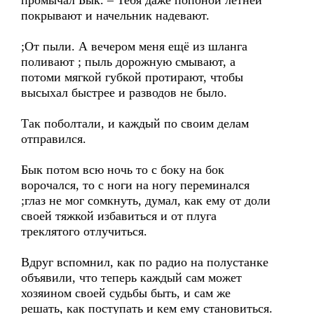
промычал Бык. – Тебя даже попоной летней
покрывают и начельник надевают.
;От пыли. А вечером меня ещё из шланга
поливают ; пыль дорожную смывают, а
потоми мягкой губкой протирают, чтобы
высыхал быстрее и разводов не было.
Так поболтали, и каждый по своим делам
отправился.
Бык потом всю ночь то с боку на бок
ворочался, то с ноги на ногу переминался
;глаз не мог сомкнуть, думал, как ему от доли
своей тяжкой избавиться и от плуга
треклятого отлучиться.
Вдруг вспомнил, как по радио на полустанке
объявили, что теперь каждый сам может
хозяином своей судьбы быть, и сам же
решать, как поступать и кем ему становиться.