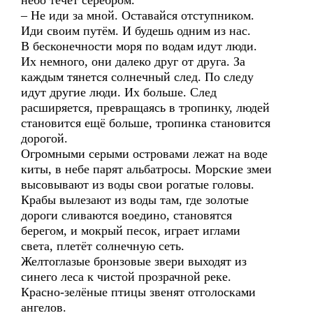
небо течёт серебром.
– Не иди за мной. Оставайся отступником.
Иди своим путём. И будешь одним из нас.
В бесконечности моря по водам идут люди.
Их немного, они далеко друг от друга. За
каждым тянется солнечный след. По следу
идут другие люди. Их больше. След
расширяется, превращаясь в тропинку, людей
становится ещё больше, тропинка становится
дорогой.
Огромными серыми островами лежат на воде
киты, в небе парят альбатросы. Морские змеи
высовывают из воды свои рогатые головы.
Крабы вылезают из воды там, где золотые
дороги сливаются воедино, становятся
берегом, и мокрый песок, играет иглами
света, плетёт солнечную сеть.
Желтоглазые бронзовые звери выходят из
синего леса к чистой прозрачной реке.
Красно-зелёные птицы звенят отголосками
ангелов.