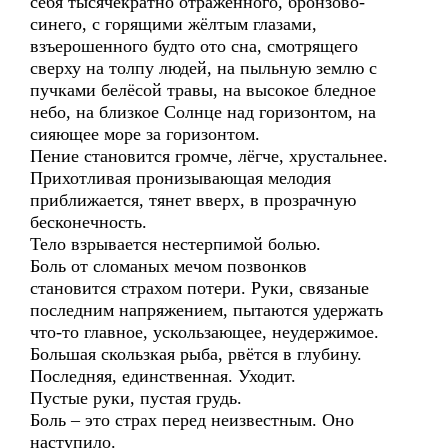
себя тысячекратно отражённого, бронзово-
синего, с горящими жёлтым глазами,
взъерошенного будто ото сна, смотрящего
сверху на толпу людей, на пыльную землю с
пучками белёсой травы, на высокое бледное
небо, на близкое Солнце над горизонтом, на
сияющее море за горизонтом.
Пение становится громче, лёгче, хрустальнее.
Прихотливая пронизывающая мелодия
приближается, тянет вверх, в прозрачную
бесконечность.
Тело взрывается нестерпимой болью.
Боль от сломаных мечом позвонков
становится страхом потери. Руки, связаные
последним напряжением, пытаются удержать
что-то главное, ускользающее, неудержимое.
Большая скользкая рыба, рвётся в глубину.
Последняя, единственная. Уходит.
Пустые руки, пустая грудь.
Боль – это страх перед неизвестным. Оно
наступило.