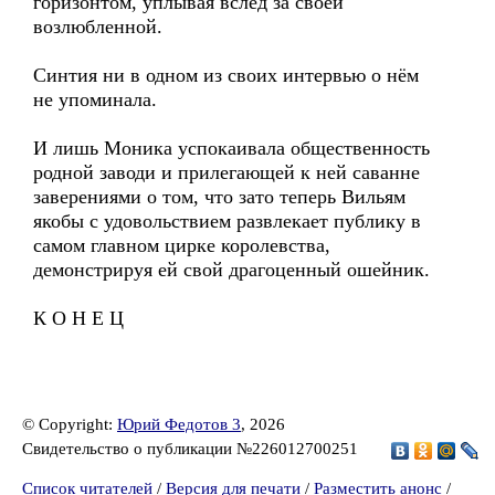
горизонтом, уплывая вслед за своей
возлюбленной.
Синтия ни в одном из своих интервью о нём
не упоминала.
И лишь Моника успокаивала общественность
родной заводи и прилегающей к ней саванне
заверениями о том, что зато теперь Вильям
якобы с удовольствием развлекает публику в
самом главном цирке королевства,
демонстрируя ей свой драгоценный ошейник.
К О Н Е Ц
© Copyright:
Юрий Федотов 3
, 2026
Свидетельство о публикации №226012700251
Список читателей
/
Версия для печати
/
Разместить анонс
/