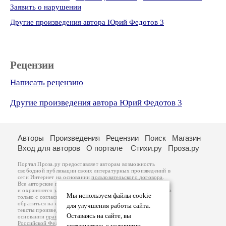
Заявить о нарушении
Другие произведения автора Юрий Федотов 3
Рецензии
Написать рецензию
Другие произведения автора Юрий Федотов 3
Авторы
Произведения
Рецензии
Поиск
Магазин
Вход для авторов
О портале
Стихи.ру
Проза.ру
Портал Проза.ру предоставляет авторам возможность
свободной публикации своих литературных произведений в
сети Интернет на основании
пользовательского договора
.
Все авторские права на произведения принадлежат авторам
и охраняются
законом
. Перепечатка произведений возможна
Мы используем файлы cookie
только с согласия его автора, к которому вы можете
обратиться на его авторской странице. Ответственность за
для улучшения работы сайта.
тексты произведений авторы несут самостоятельно на
Оставаясь на сайте, вы
основании
правил публикации
и
законодательства
Российской Федерации
. Данные пользователей