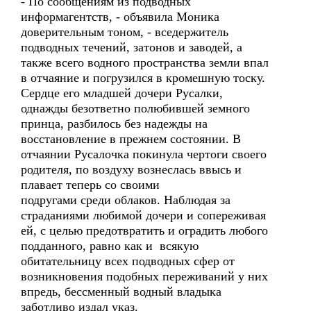
- По сообщениям из подводных
информагентств, - объявила Моника
доверительным тоном, - вседержитель
подводных течений, затонов и заводей, а
также всего водного пространства земли впал
в отчаяние и погрузился в кромешную тоску.
Сердце его младшей дочери Русалки,
однажды безответно полюбившей земного
принца, разбилось без надежды на
восстановление в прежнем состоянии. В
отчаянии Русалочка покинула чертоги своего
родителя, по воздуху вознеслась ввысь и
плавает теперь со своими
подругами среди облаков. Наблюдая за
страданиями любимой дочери и сопереживая
ей, с целью предотвратить и оградить любого
подданного, равно как и всякую
обитательницу всех подводных сфер от
возникновения подобных переживаний у них
впредь, бессменный водный владыка
заботливо издал указ.