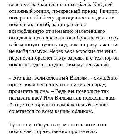
вечер устраивались пышные балы. Когда её
отважный жених, прекрасный принц Филипп,
подаривший ей эту драгоценность в день их
помолвки, погиб, защищая свою
возлюбленную от внезапно налетевшего
огнедышащего дракона, она бросилась от горя
в бездонную пучину вод, так ни разу в жизни
не выйдя замуж. Через века морские течения
перенесли браслет в эту заводь, и с тех пор он
покоился здесь, на дне, никому ненужный.
- Это вам, великолепный Вильям, - смущённо
протягивая бесценную вещицу леопарду,
пролепетала она. – Ведь вы позволите так
называть вас? Имя Вильям так подходит вам.
А то, что я вручила вам как нельзя лучше
сочетается со всем вашим обликом.
Тут она улыбнулась и, многозначительно
помолчав, торжественно произнесла: