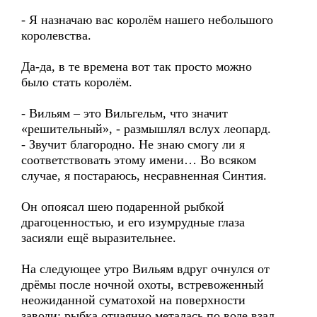
- Я назначаю вас королём нашего небольшого
королевства.
Да-да, в те времена вот так просто можно
было стать королём.
- Вильям – это Вильгельм, что значит
«решительный», - размышлял вслух леопард.
- Звучит благородно. Не знаю смогу ли я
соответствовать этому имени… Во всяком
случае, я постараюсь, несравненная Синтия.
Он опоясал шею подаренной рыбкой
драгоценностью, и его изумрудные глаза
засияли ещё выразительнее.
На следующее утро Вильям вдруг очнулся от
дрёмы после ночной охоты, встревоженный
неожиданной суматохой на поверхности
заводи: рыбка отчаянно металась по воде взад