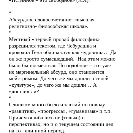
«Истинное – это свободное» (МХ).
*
Абсурдное словосочетание: «высшая
религиозно- философская школа».
*
Местный «первый прораб философии»
разрешился текстом, где Чебурашка и
крокодил Гена обличаются как чудовища… Да
он же просто сумасшедший. Над этим можно
было бы посмеяться. Но подобное – это уже
не маргинальный абсурд, оно становится
мейстримом. До чего же мы дошли в своей
«культуре», до чего же мы дошли… А
«дошли» ли?
*
Слишком много было иллюзий по поводу
«развития», «прогресса», «гуманизма» и т.п.
Причём ошибались не (только) о
перспективах, но и о текущем состоянии дел
на тот или иной период.