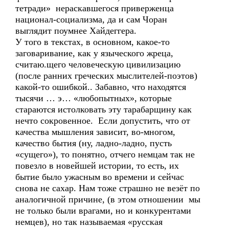
тетради» нераскавшегося приверженца
национал-социализма, да и сам Чоран
выглядит поумнее Хайдеггера.
У того в текстах, в основном, какое-то
заговаривание, как у языческого жреца,
считаю.щего человеческую цивилизацию
(после ранних греческих мыслителей-поэтов)
какой-то ошибкой.. Забавно, что находятся
тысячи … э… «любопытных», которые
стараются истолковать эту тарабарщину как
нечто сокровенное. Если допустить, что от
качества мышления зависит, во-многом,
качество бытия (ну, ладно-ладно, пусть
«сущего»), то понятно, отчего немцам так не
повезло в новейшей истории, то есть, их
бытие было ужасным во времени и сейчас
снова не сахар. Нам тоже страшно не везёт по
аналогичной причине, (в этом отношении мы
не только были врагами, но и конкурентами
немцев), но так называемая «русская