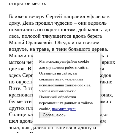
открытое место.
Ближе к вечеру Сергей направил «флаер» к
дому. День прошел чудесно – они вдоволь
помотались по окрестностям, добрались до
леса, полосой тянувшегося вдоль берега
Малой Оранжевой. Обедали на свежем
воздухе, на траве, в тени большого дерева.
Мальчишки набегались и накувыркались в
мягком черном мхе. Вита собрала букет ярких
Мы используем файлы cookie
для улучшения работы сайта.
цветов. В первые месяцы их пребывания
Оставаясь на сайте, вы
здесь Сергей, возвращаясь из своих походов
соглашаетесь с условиями
по окрестностям, постоянно приносил такие
использования файлов cookies.
Вите. В этом мире, выдержанном в
Чтобы ознакомиться с
красноватых и желтых приглушенных тонах,
Политикой обработки
белые эти бутоны выглядели пришельцами с
персональных данных и файлов
других планет.
cookie,
нажмите здесь
.
Солнце клонилось к закату. «Флаер» ходко
Соглашаюсь
шел вдоль кромки леса. Сергей по картам
знал, как далеко он тянется в длину и