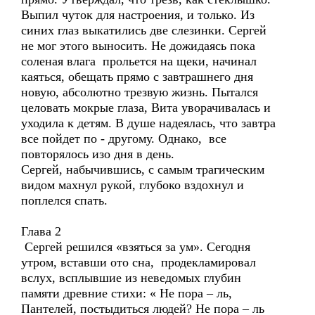
Выпил чуток для настроения, и только. Из
синих глаз выкатились две слезинки. Сергей
не мог этого выносить. Не дожидаясь пока
соленая влага прольется на щеки, начинал
каяться, обещать прямо с завтрашнего дня
новую, абсолютно трезвую жизнь. Пытался
целовать мокрые глаза, Вита уворачивалась и
уходила к детям. В душе надеялась, что завтра
все пойдет по - другому. Однако, все
повторялось изо дня в день.
Сергей, набычившись, с самым трагическим
видом махнул рукой, глубоко вздохнул и
поплелся спать.
Глава 2
Сергей решился «взяться за ум». Сегодня
утром, вставши ото сна, продекламировал
вслух, всплывшие из неведомых глубин
памяти древние стихи: « Не пора – ль,
Пантелей, постыдиться людей? Не пора – ль