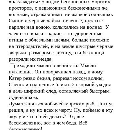
«наслаждаться» видом бесконечных морских
просторов, с невысокими бесконечными же
волнами, отражавшими не жаркое солнышко.
Синие и черные чайки, нелепые, пузатые
парили над водою, колыхались на волнах. У
чаек есть враги – какие – то здоровенные
птицы с облезлыми шеями, больше похожие
на птеродактелей, и на земле шустрые черные
зверьки, размером с лисицу, эти без конца
разоряли их гнезда.
Приходили мысли о вечности. Мысли
пугающие. Он поворачивал назад, к дому.
Катер резво бежал, разрезая носом волны.
Слепили солнечные блики. За кормой уходил
в даль широкий след, оставляемый быстрым
суденышком.
Думал заняться добычей морских рыб. Потом
решил, а ну их всех к черту. Ну, поймаю я эту
акулу и что с ней делать? Эх, все
бессмысленно, вот в чем беда. Всё
бессмысленно!