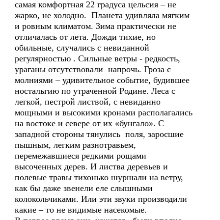
самая комфортная 22 градуса цельсия – не
жарко, не холодно. Планета удивляла мягким
и ровным климатом. Зима практически не
отличалась от лета. Дожди тихие, но
обильные, случались с невиданной
регулярностью . Сильные ветры - редкость,
ураганы отсутствовали напрочь. Гроза с
молниями – удивительное событие, будившее
ностальгию по утраченной Родине. Леса с
легкой, пестрой листвой, с невиданно
мощными и высокими кронами располагались
на востоке и севере от их «бунгало». С
западной стороны тянулись поля, заросшие
пышным, легким разнотравьем,
перемежавшиеся редкими рощами
высоченных дерев. И листва деревьев и
полевые травы тихонько шуршали на ветру,
как бы даже звенели еле слышными
колокольчиками. Или эти звуки производили
какие – то не видимые насекомые.