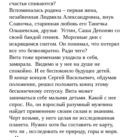
счастья спиваются?
Вспоминалась родина – первая жена,
незабвенная Людмила Александровна, внук
Славочка, старинная любовь его Танечка
Ольшевская, друзья: Устин, Саша Депонян со
своей бандой гениев. Морозные дни с
искрящимся снегом. Он понимал, что потерял
все это безвозвратно. Ради чего?
Вита тоже временами уходила в себя,
замирала. Видимо и у нее на душе не
спокойно. И ее беспокоило будущее детей.
В конце концов Сергей Васильевич, обдумав
положение, решил положить конец этому
бесконечному отпуску. Вита может
заниматься себе малыми детьми. Какой с нее
спрос. Но, он взрослый разумный мужчина
найдет применение своим силам и знаниям.
Черт возьми, у него целая не исследованная
планета. Нужно хотя бы составить ее карту,
что ли , исследовать ее природу, горы и моря.