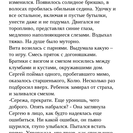
изменился. Появилось солидное брюшко, в
волосах пробилась обильная седина. Удочку и
все остальное, включая и пустые бутылки,
унести даже и не подумал. Двигался не
торопливо, представлял синие глаза,
медленно наполняющиеся слезами. Вздыхал
тяжко. На душе было муторно.
Вита возилась с парнями. Выдумала какую –
то игру. Смесь пряток с догоняшками.
Братики с визгом и смехом носились между
клумбами и кустами, окружавшими дом.
Сергей поймал одного, пробегавшего мимо,
оказалось старшенького, Колю. Несколько раз
подбросил вверх. Ребенок замирал от страха,
и заливался смехом.
-Сережа, прекрати. Еще уронишь, чего
доброго. Опять набрался? - Она заглянула
Сергею в лицо, как будто надеялась еще
ошибиться. Ни какой ошибки, он пьяно
щурился, глупо улыбался. Пытался встать
прямо. Утверждал, что трезв, как стеклышко.