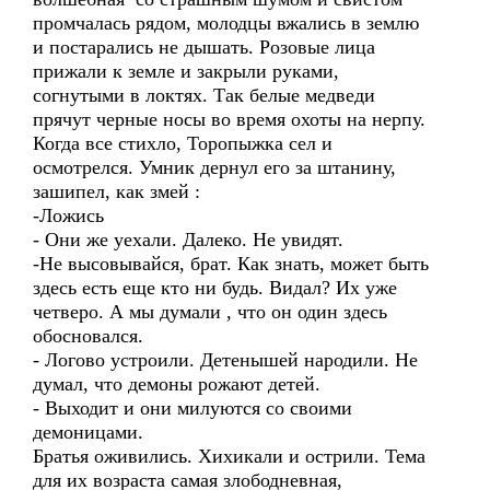
промчалась рядом, молодцы вжались в землю
и постарались не дышать. Розовые лица
прижали к земле и закрыли руками,
согнутыми в локтях. Так белые медведи
прячут черные носы во время охоты на нерпу.
Когда все стихло, Торопыжка сел и
осмотрелся. Умник дернул его за штанину,
зашипел, как змей :
-Ложись
- Они же уехали. Далеко. Не увидят.
-Не высовывайся, брат. Как знать, может быть
здесь есть еще кто ни будь. Видал? Их уже
четверо. А мы думали , что он один здесь
обосновался.
- Логово устроили. Детенышей народили. Не
думал, что демоны рожают детей.
- Выходит и они милуются со своими
демоницами.
Братья оживились. Хихикали и острили. Тема
для их возраста самая злободневная,