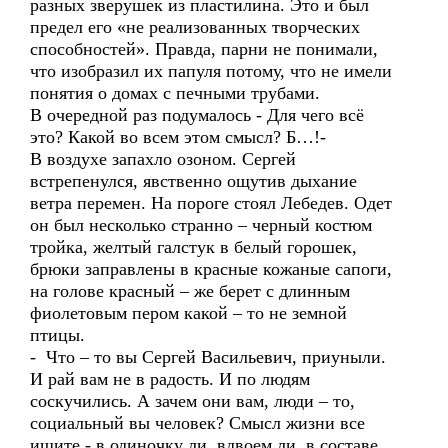
разных зверушек из пластилина. Это и был
предел его «не реализованных творческих
способностей». Правда, парни не понимали,
что изобразил их папуля потому, что не имели
понятия о домах с печными трубами.
В очередной раз подумалось - Для чего всё
это? Какой во всем этом смысл? Б…!-
В воздухе запахло озоном. Сергей
встрепенулся, явственно ощутив дыхание
ветра перемен. На пороге стоял Лебедев. Одет
он был несколько странно – черный костюм
тройка, желтый галстук в белый горошек,
брюки заправлены в красные кожаные сапоги,
на голове красный – же берет с длинным
фиолетовым пером какой – то не земной
птицы.
- Что – то вы Сергей Васильевич, приуныли.
И рай вам не в радость. И по людям
соскучились. А зачем они вам, люди – то,
социальный вы человек? Смысл жизни все
ищите - в одиночку ли, вдвоем ли, в составе