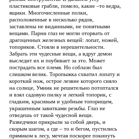
пластиковые грабли, помело, какие –то ведра,
ящики. Многочисленные полки,
расположенные в несколько рядов,
заставлены не виданными, не понятными
вещами. Парни глаз не могли оторвать от
драгоценных железных вещей: лопат, ножей,
топориков. Стояли в нерешительности.
Забрать эти чудесные вещи, а вдруг демон
выследит их и поубивает за это. Может
пострадать все племя. Но соблазн был
слишком велик. Торопыжка схватил лопату и
короткий нож, острое лезвие которого сияло
на солнце, Умник не решительно потоптался
и взял садовую пилку и легкий топорик, с
гладким, красивым и удобным топорищем,
украшенным завитками резьбы. Глаз не
отведешь от такой чудесной вещи.
Разведчики прикрыли за собой дверь, и
скорым шагом, а где – то и бегом, пустились
прямиком к лесу, мечтая поскорее покинуть