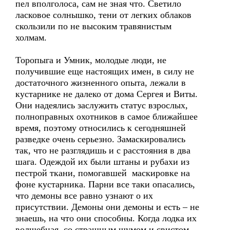
пел вполголоса, сам не зная что. Светило
ласковое солнышко, тени от легких облаков
скользили по не высоким травянистым
холмам.
Торопыга и Умник, молодые люди, не
получившие еще настоящих имен, в силу не
достаточного жизненного опыта, лежали в
кустарнике не далеко от дома Сергея и Виты.
Они надеялись заслужить статус взрослых,
полноправных охотников в самое ближайшее
время, поэтому относились к сегодняшней
разведке очень серьезно. Замаскировались
так, что не разглядишь и с расстояния в два
шага. Одеждой их были штаны и рубахи из
пестрой ткани, помогавшей маскировке на
фоне кустарника. Парни все таки опасались,
что демоны все равно узнают о их
присутствии. Демоны они демоны и есть – не
знаешь, на что они способны. Когда лодка их
волшебная со страшным шумом и свистом