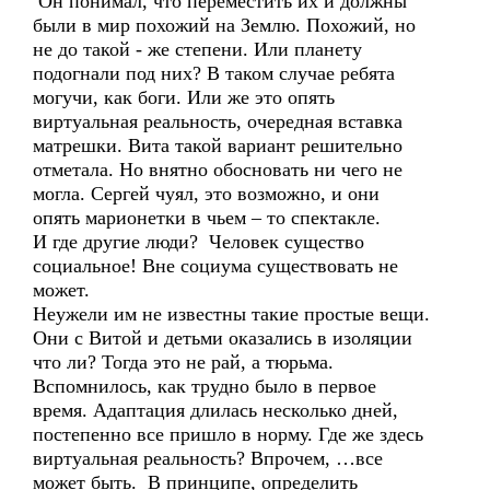
Он понимал, что переместить их и должны
были в мир похожий на Землю. Похожий, но
не до такой - же степени. Или планету
подогнали под них? В таком случае ребята
могучи, как боги. Или же это опять
виртуальная реальность, очередная вставка
матрешки. Вита такой вариант решительно
отметала. Но внятно обосновать ни чего не
могла. Сергей чуял, это возможно, и они
опять марионетки в чьем – то спектакле.
И где другие люди? Человек существо
социальное! Вне социума существовать не
может.
Неужели им не известны такие простые вещи.
Они с Витой и детьми оказались в изоляции
что ли? Тогда это не рай, а тюрьма.
Вспомнилось, как трудно было в первое
время. Адаптация длилась несколько дней,
постепенно все пришло в норму. Где же здесь
виртуальная реальность? Впрочем, …все
может быть. В принципе, определить