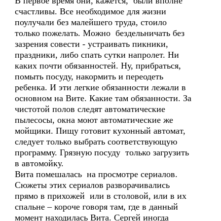
В первое время они, кажется, были вполне
счастливы. Все необходимое для жизни
поулучали без малейшего труда, стоило
только пожелать. Можно бездельничать без
зазрения совести - устраивать пикники,
праздники, либо спать сутки напролет. Ни
каких почти обязанностей. Ну, прибраться,
помыть посуду, накормить и переодеть
ребенка. И эти легкие обязанности лежали в
основном на Вите. Какие там обязанности. За
чистотой полов следят автоматические
пылесосы, окна моют автоматические же
мойщики. Пищу готовит кухонный автомат,
следует только выбрать соответствующую
программу. Грязную посуду только загрузить
в автомойку.
Вита помешалась на просмотре сериалов.
Сюжеты этих сериалов разворачивались
прямо в прихожей или в столовой, или в их
спальне – короче говоря там, где в данный
момент находилась Вита. Сергей иногда