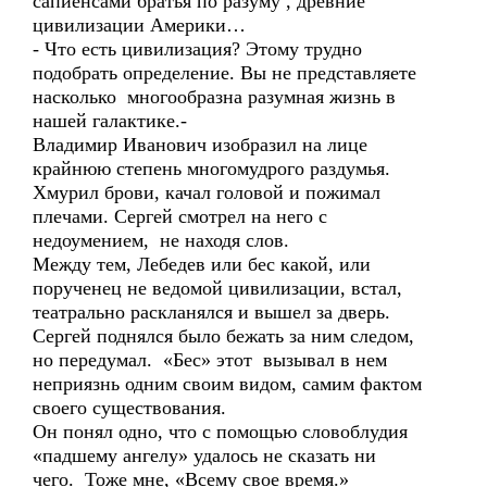
сапиенсами братья по разуму , древние
цивилизации Америки…
- Что есть цивилизация? Этому трудно
подобрать определение. Вы не представляете
насколько многообразна разумная жизнь в
нашей галактике.-
Владимир Иванович изобразил на лице
крайнюю степень многомудрого раздумья.
Хмурил брови, качал головой и пожимал
плечами. Сергей смотрел на него с
недоумением, не находя слов.
Между тем, Лебедев или бес какой, или
порученец не ведомой цивилизации, встал,
театрально раскланялся и вышел за дверь.
Сергей поднялся было бежать за ним следом,
но передумал. «Бес» этот вызывал в нем
неприязнь одним своим видом, самим фактом
своего существования.
Он понял одно, что с помощью словоблудия
«падшему ангелу» удалось не сказать ни
чего. Тоже мне, «Всему свое время.»