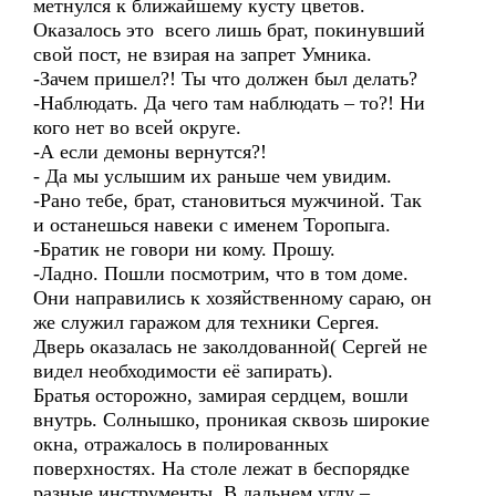
метнулся к ближайшему кусту цветов.
Оказалось это всего лишь брат, покинувший
свой пост, не взирая на запрет Умника.
-Зачем пришел?! Ты что должен был делать?
-Наблюдать. Да чего там наблюдать – то?! Ни
кого нет во всей округе.
-А если демоны вернутся?!
- Да мы услышим их раньше чем увидим.
-Рано тебе, брат, становиться мужчиной. Так
и останешься навеки с именем Торопыга.
-Братик не говори ни кому. Прошу.
-Ладно. Пошли посмотрим, что в том доме.
Они направились к хозяйственному сараю, он
же служил гаражом для техники Сергея.
Дверь оказалась не заколдованной( Сергей не
видел необходимости её запирать).
Братья осторожно, замирая сердцем, вошли
внутрь. Солнышко, проникая сквозь широкие
окна, отражалось в полированных
поверхностях. На столе лежат в беспорядке
разные инструменты. В дальнем углу –