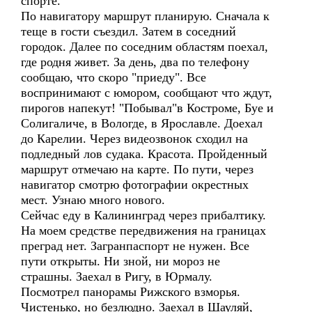
спорте.
По навигатору маршрут планирую. Сначала к
теще в гости съездил. Затем в соседний
городок. Далее по соседним областям поехал,
где родня живет. За день, два по телефону
сообщаю, что скоро "приеду". Все
воспринимают с юмором, сообщают что ждут,
пирогов напекут! "Побывал"в Костроме, Буе и
Солигаличе, в Вологде, в Ярославле. Доехал
до Карелии. Через видеозвонок сходил на
подледный лов судака. Красота. Пройденный
маршрут отмечаю на карте. По пути, через
навигатор смотрю фотографии окрестных
мест. Узнаю много нового.
Сейчас еду в Калининград через прибалтику.
На моем средстве передвижения на границах
преград нет. Загранпаспорт не нужен. Все
пути открыты. Ни зной, ни мороз не
страшны. Заехал в Ригу, в Юрмалу.
Посмотрел панорамы Рижского взморья.
Чистенько, но безлюдно. Заехал в Шауляй,