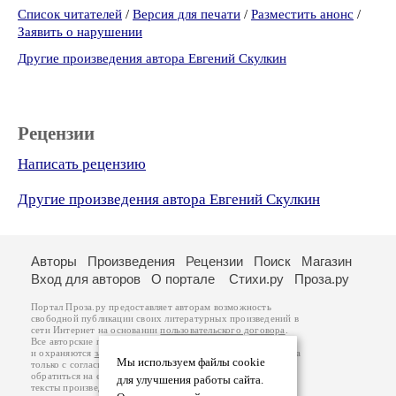
Список читателей
/
Версия для печати
/
Разместить анонс
/
Заявить о нарушении
Другие произведения автора Евгений Скулкин
Рецензии
Написать рецензию
Другие произведения автора Евгений Скулкин
Авторы
Произведения
Рецензии
Поиск
Магазин
Вход для авторов
О портале
Стихи.ру
Проза.ру
Портал Проза.ру предоставляет авторам возможность
свободной публикации своих литературных произведений в
сети Интернет на основании
пользовательского договора
.
Все авторские права на произведения принадлежат авторам
и охраняются
законом
. Перепечатка произведений возможна
Мы используем файлы cookie
только с согласия его автора, к которому вы можете
обратиться на его авторской странице. Ответственность за
для улучшения работы сайта.
тексты произведений авторы несут самостоятельно на