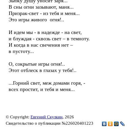
Зыбку душу уносит заря...
В сны огни зазывают, маня...
Призрак-свет - из тебя и меня...
Это игры живого огня!..
И идем мы - в надежде - на свет,
и блуждая - сквозь свет – в темноту.
И когда в нас свечения нет –
в пустоту...
О, сокрытые игры огня!..
Этот отблеск в глазах у тебя!..
...Горний свет, меж домами горя, -
всех простит, и тебя и меня...
© Copyright:
Евгений Скулкин
, 2026
Свидетельство о публикации №226020401223