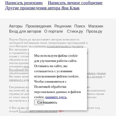
Написать рецензию
Написать личное сообщение
Другие произведения автора Яна Клык
Авторы
Произведения
Рецензии
Поиск
Магазин
Вход для авторов
О портале
Стихи.ру
Проза.ру
Портал Проза.ру предоставляет авторам возможность
свободной публикации своих литературных произведений в
сети Интернет на основании
пользовательского договора
.
Все авторские права на произведения принадлежат авторам
и охраняются
законом
. Перепечатка произведений возможна
Мы используем файлы cookie
только с согласия его автора, к которому вы можете
обратиться на его авторской странице. Ответственность за
для улучшения работы сайта.
тексты произведений авторы несут самостоятельно на
Оставаясь на сайте, вы
основании
правил публикации
и
законодательства
Российской Федерации
. Данные пользователей
соглашаетесь с условиями
обрабатываются на основании
Политики обработки персональных данных
.
использования файлов cookies.
Вы также можете посмотреть более подробную
информацию о портале
и
связаться с администрацией
.
Чтобы ознакомиться с
Политикой обработки
Ежедневная аудитория портала Проза.ру – порядка 100 тысяч
посетителей, которые в общей сумме просматривают более полумиллиона
персональных данных и файлов
страниц по данным счетчика посещаемости, который расположен справа
cookie,
нажмите здесь
.
от этого текста. В каждой графе указано по две цифры: количество
просмотров и количество посетителей.
Соглашаюсь
© Все права принадлежат авторам, 2000-2026. Портал работает под
эгидой
Российского союза писателей
.
18+