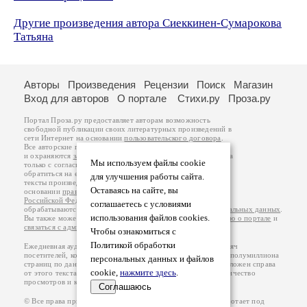
Другие произведения автора Сиеккинен-Сумарокова
Татьяна
Авторы
Произведения
Рецензии
Поиск
Магазин
Вход для авторов
О портале
Стихи.ру
Проза.ру
Портал Проза.ру предоставляет авторам возможность
свободной публикации своих литературных произведений в
сети Интернет на основании
пользовательского договора
.
Все авторские права на произведения принадлежат авторам
и охраняются
законом
. Перепечатка произведений возможна
Мы используем файлы cookie
только с согласия его автора, к которому вы можете
обратиться на его авторской странице. Ответственность за
для улучшения работы сайта.
тексты произведений авторы несут самостоятельно на
Оставаясь на сайте, вы
основании
правил публикации
и
законодательства
Российской Федерации
. Данные пользователей
соглашаетесь с условиями
обрабатываются на основании
Политики обработки персональных данных
.
использования файлов cookies.
Вы также можете посмотреть более подробную
информацию о портале
и
связаться с администрацией
.
Чтобы ознакомиться с
Политикой обработки
Ежедневная аудитория портала Проза.ру – порядка 100 тысяч
посетителей, которые в общей сумме просматривают более полумиллиона
персональных данных и файлов
страниц по данным счетчика посещаемости, который расположен справа
cookie,
нажмите здесь
.
от этого текста. В каждой графе указано по две цифры: количество
просмотров и количество посетителей.
Соглашаюсь
© Все права принадлежат авторам, 2000-2026. Портал работает под