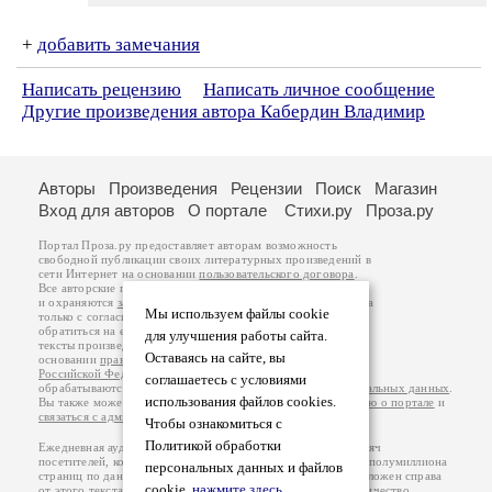
+
добавить замечания
Написать рецензию
Написать личное сообщение
Другие произведения автора Кабердин Владимир
Авторы
Произведения
Рецензии
Поиск
Магазин
Вход для авторов
О портале
Стихи.ру
Проза.ру
Портал Проза.ру предоставляет авторам возможность
свободной публикации своих литературных произведений в
сети Интернет на основании
пользовательского договора
.
Все авторские права на произведения принадлежат авторам
и охраняются
законом
. Перепечатка произведений возможна
Мы используем файлы cookie
только с согласия его автора, к которому вы можете
обратиться на его авторской странице. Ответственность за
для улучшения работы сайта.
тексты произведений авторы несут самостоятельно на
Оставаясь на сайте, вы
основании
правил публикации
и
законодательства
Российской Федерации
. Данные пользователей
соглашаетесь с условиями
обрабатываются на основании
Политики обработки персональных данных
.
использования файлов cookies.
Вы также можете посмотреть более подробную
информацию о портале
и
связаться с администрацией
.
Чтобы ознакомиться с
Политикой обработки
Ежедневная аудитория портала Проза.ру – порядка 100 тысяч
посетителей, которые в общей сумме просматривают более полумиллиона
персональных данных и файлов
страниц по данным счетчика посещаемости, который расположен справа
cookie,
нажмите здесь
.
от этого текста. В каждой графе указано по две цифры: количество