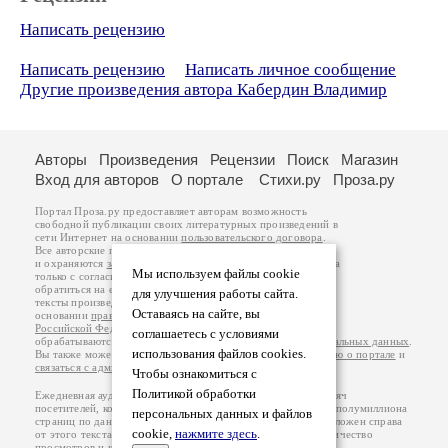
Написать рецензию
Написать рецензию
Написать личное сообщение
Другие произведения автора Кабердин Владимир
Авторы
Произведения
Рецензии
Поиск
Магазин
Вход для авторов
О портале
Стихи.ру
Проза.ру
Портал Проза.ру предоставляет авторам возможность
свободной публикации своих литературных произведений в
сети Интернет на основании
пользовательского договора
.
Все авторские права на произведения принадлежат авторам
и охраняются
законом
. Перепечатка произведений возможна
Мы используем файлы cookie
только с согласия его автора, к которому вы можете
обратиться на его авторской странице. Ответственность за
для улучшения работы сайта.
тексты произведений авторы несут самостоятельно на
Оставаясь на сайте, вы
основании
правил публикации
и
законодательства
Российской Федерации
. Данные пользователей
соглашаетесь с условиями
обрабатываются на основании
Политики обработки персональных данных
.
использования файлов cookies.
Вы также можете посмотреть более подробную
информацию о портале
и
связаться с администрацией
.
Чтобы ознакомиться с
Политикой обработки
Ежедневная аудитория портала Проза.ру – порядка 100 тысяч
посетителей, которые в общей сумме просматривают более полумиллиона
персональных данных и файлов
страниц по данным счетчика посещаемости, который расположен справа
cookie,
нажмите здесь
.
от этого текста. В каждой графе указано по две цифры: количество
просмотров и количество посетителей.