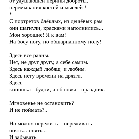
от удушающей перины доброты,
перемывания костей и мыслей !..
*
С портретов блёклых, из дешёвых рам
они шагнули, красками наполнились...
Мои хорошие! Я к вам!
На босу ногу, по обшарпанному полу!
Здесь все равны.
Нет, не друг другу, а себе самим.
Здесь каждый любящ и любим.
Здесь нету времени на дрязги.
Здесь
киношка - будни, а обновка - праздник.
Мгновенье не остановить?
И не поймать?..
Но можно пережить... переживать...
опять... опять...
И забывать,