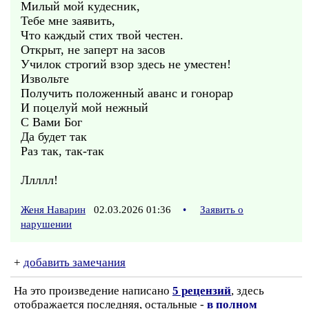
Милый мой кудесник,
Тебе мне заявить,
Что каждый стих твой честен.
Открыт, не заперт на засов
Училок строгий взор здесь не уместен!
Извольте
Получить положенный аванс и гонорар
И поцелуй мой нежный
С Вами Бог
Да будет так
Раз так, так-так
Ллллл!
Женя Наварин
02.03.2026 01:36
•
Заявить о
нарушении
+
добавить замечания
На это произведение написано
5 рецензий
, здесь
отображается последняя, остальные -
в полном