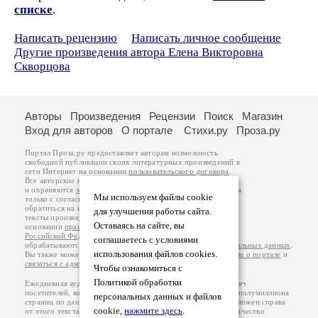
списке
.
Написать рецензию
Написать личное сообщение
Другие произведения автора Елена Викторовна
Скворцова
Авторы
Произведения
Рецензии
Поиск
Магазин
Вход для авторов
О портале
Стихи.ру
Проза.ру
Портал Проза.ру предоставляет авторам возможность
свободной публикации своих литературных произведений в
сети Интернет на основании
пользовательского договора
.
Все авторские права на произведения принадлежат авторам
и охраняются
законом
. Перепечатка произведений возможна
Мы используем файлы cookie
только с согласия его автора, к которому вы можете
обратиться на его авторской странице. Ответственность за
для улучшения работы сайта.
тексты произведений авторы несут самостоятельно на
Оставаясь на сайте, вы
основании
правил публикации
и
законодательства
Российской Федерации
. Данные пользователей
соглашаетесь с условиями
обрабатываются на основании
Политики обработки персональных данных
.
использования файлов cookies.
Вы также можете посмотреть более подробную
информацию о портале
и
связаться с администрацией
.
Чтобы ознакомиться с
Политикой обработки
Ежедневная аудитория портала Проза.ру – порядка 100 тысяч
посетителей, которые в общей сумме просматривают более полумиллиона
персональных данных и файлов
страниц по данным счетчика посещаемости, который расположен справа
cookie,
нажмите здесь
.
от этого текста. В каждой графе указано по две цифры: количество