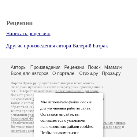
Рецензии
Написать рецензию
Другие произведения автора Валерий Батрак
Авторы
Произведения
Рецензии
Поиск
Магазин
Вход для авторов
О портале
Стихи.ру
Проза.ру
Портал Проза.ру предоставляет авторам возможность
свободной публикации своих литературных произведений в
сети Интернет на основании
пользовательского договора
.
Все авторские права на произведения принадлежат авторам
и охраняются
законом
. Перепечатка произведений возможна
Мы используем файлы cookie
только с согласия его автора, к которому вы можете
обратиться на его авторской странице. Ответственность за
для улучшения работы сайта.
тексты произведений авторы несут самостоятельно на
Оставаясь на сайте, вы
основании
правил публикации
и
законодательства
Российской Федерации
. Данные пользователей
соглашаетесь с условиями
обрабатываются на основании
Политики обработки персональных данных
.
использования файлов cookies.
Вы также можете посмотреть более подробную
информацию о портале
и
связаться с администрацией
.
Чтобы ознакомиться с